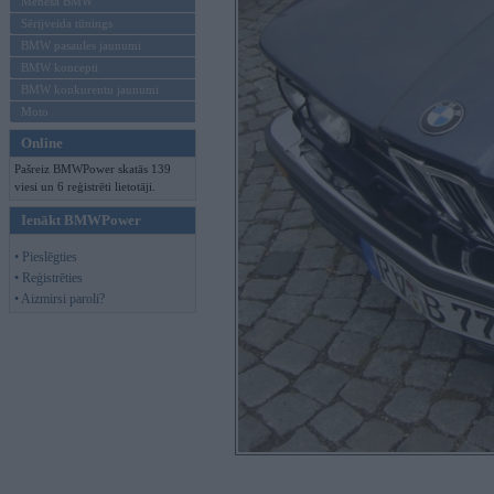
Mēneša BMW
Sērijveida tūnings
BMW pasaules jaunumi
BMW koncepti
BMW konkurentu jaunumi
Moto
Online
Pašreiz BMWPower skatās 139
viesi un 6 reģistrēti lietotāji.
Ienākt BMWPower
• Pieslēgties
• Reģistrēties
• Aizmirsi paroli?