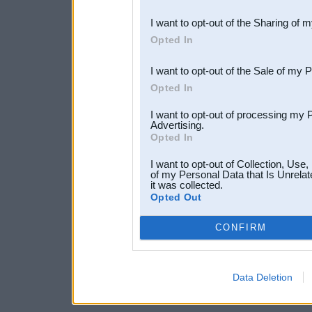
also be disclosed by us to 
I want to opt-out of the Sharing of 
Downstream Participants
th
Opted In
third parties.
I want to opt-out of the Sale of my 
Opted In
I want to opt-out of processing my 
Advertising.
Opted In
I want to opt-out of Collection, Use
of my Personal Data that Is Unrelat
it was collected.
Opted Out
CONFIRM
Data Deletion