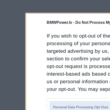
BMWPower.lv -
Do Not Process My
If you wish to opt-out of the
processing of your personal
targeted advertising by us
section to confirm your sel
opt-out request is proces
interest-based ads based o
us or personal information d
your opt-out. You may separ
disclosure of your personal
IAB’s list of downstream pa
Personal Data Processing Opt Outs