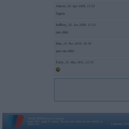
Jokerz
,
20. Apr 2008, 13:02
Sapnis
hellboy
,
26. Jun 2008, 11:53
nau slikti
him
,
14. Nov 2010, 18:30
ņau vau slikti
Fatty
,
23. May 2011, 12:33
Vortāls BMWPower.lv darbojas
kopš 2002. gada 14. maija. Tas nav auto klubs un nav saistīts ar
Galvena
|
Fo
BMW AG.