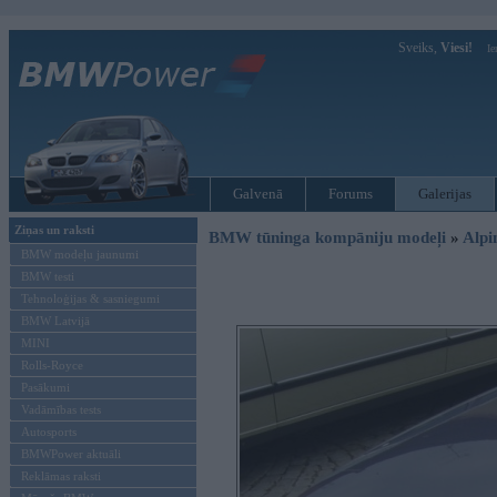
Sveiks,
Viesi!
Ie
Galvenā
Forums
Galerijas
Ziņas un raksti
BMW tūninga kompāniju modeļi
»
Alpi
BMW modeļu jaunumi
BMW testi
Tehnoloģijas & sasniegumi
BMW Latvijā
MINI
Rolls-Royce
Pasākumi
Vadāmības tests
Autosports
BMWPower aktuāli
Reklāmas raksti