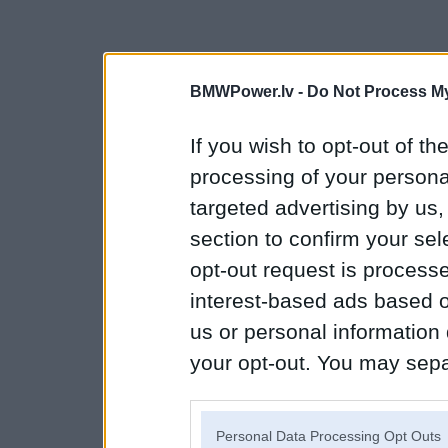
BMWPower.lv -
Do Not Process My
If you wish to opt-out of the
processing of your personal
targeted advertising by us
section to confirm your sel
opt-out request is proces
interest-based ads based o
us or personal information d
your opt-out. You may separ
disclosure of your personal
IAB’s list of downstream pa
Personal Data Processing Opt Outs