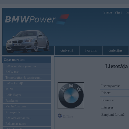
Sveiks,
Viesi!
Ie
Galvenā
Forums
Galerijas
Ziņas un raksti
Lietotāja
BMW modeļu jaunumi
BMW testi
Tehnoloģijas & sasniegumi
BMW Latvijā
Lietotājvārds:
MINI
Pilsēta:
Rolls-Royce
Braucu ar:
Pasākumi
Vadāmības tests
Intereses:
Autosports
Ziņojumi forumā:
Offline
BMWPower aktuāli
Reklāmas raksti