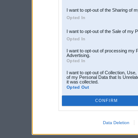
also be disclosed by us to 
I want to opt-out of the Sharing of 
Downstream Participants
th
Opted In
third parties.
I want to opt-out of the Sale of my 
Opted In
I want to opt-out of processing my 
Advertising.
Opted In
I want to opt-out of Collection, Use
of my Personal Data that Is Unrelat
it was collected.
Opted Out
CONFIRM
Data Deletion