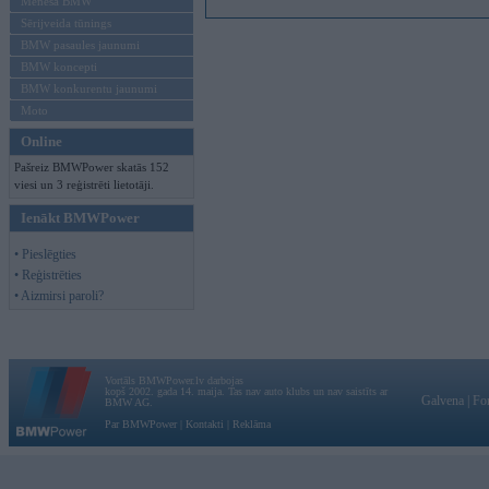
Mēneša BMW
Sērijveida tūnings
BMW pasaules jaunumi
BMW koncepti
BMW konkurentu jaunumi
Moto
Online
Pašreiz BMWPower skatās 152
viesi un 3 reģistrēti lietotāji.
Ienākt BMWPower
• Pieslēgties
• Reģistrēties
• Aizmirsi paroli?
Vortāls BMWPower.lv darbojas
kopš 2002. gada 14. maija. Tas nav auto klubs un nav saistīts ar
Galvena
|
Fo
BMW AG.
Par BMWPower
|
Kontakti
|
Reklāma