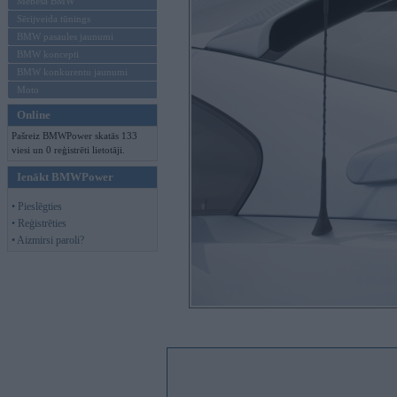
Mēneša BMW
Sērijveida tūnings
BMW pasaules jaunumi
BMW koncepti
BMW konkurentu jaunumi
Moto
Online
Pašreiz BMWPower skatās 133
viesi un 0 reģistrēti lietotāji.
Ienākt BMWPower
• Pieslēgties
• Reģistrēties
• Aizmirsi paroli?