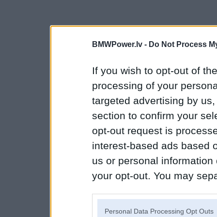
BMWPower.lv -
Do Not Process My
If you wish to opt-out of the
processing of your personal
targeted advertising by us
section to confirm your sel
opt-out request is proces
interest-based ads based o
us or personal information d
your opt-out. You may separ
disclosure of your personal
IAB’s list of downstream pa
Personal Data Processing Opt Outs