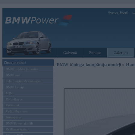
Sveiks,
Viesi!
Ie
Galvenā
Forums
Galerijas
Ziņas un raksti
BMW tūninga kompāniju modeļi
»
Ham
BMW modeļu jaunumi
BMW testi
Tehnoloģijas & sasniegumi
BMW Latvijā
MINI
Rolls-Royce
Pasākumi
Vadāmības tests
Autosports
BMWPower aktuāli
Reklāmas raksti