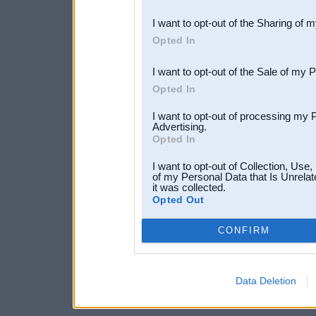
also be disclosed by us to 
I want to opt-out of the Sharing of 
Downstream Participants
th
Opted In
third parties.
I want to opt-out of the Sale of my 
Opted In
I want to opt-out of processing my 
Advertising.
Opted In
I want to opt-out of Collection, Use
of my Personal Data that Is Unrelat
it was collected.
Opted Out
CONFIRM
Data Deletion