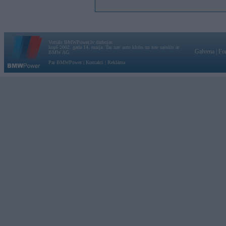
Vortāls BMWPower.lv darbojas
kopš 2002. gada 14. maija. Tas nav auto klubs un nav saistīts ar
Galvena
|
Fo
BMW AG.
Par BMWPower
|
Kontakti
|
Reklāma