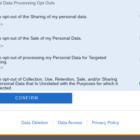
l Data Processing Opt Outs
o opt-out of the Sharing of my personal data.
In
o opt-out of the Sale of my Personal Data.
In
to opt-out of processing my Personal Data for Targeted
ing.
In
o opt-out of Collection, Use, Retention, Sale, and/or Sharing
ersonal Data that Is Unrelated with the Purposes for which it
lected.
Out
CONFIRM
 un nav saistīts ar
Galvena
|
Forums
|
Galerijas
|
Reģistrācija
|
Lietotaāji
|
Meklētājs
|
Reklā
Data Deletion
Data Access
Privacy Policy