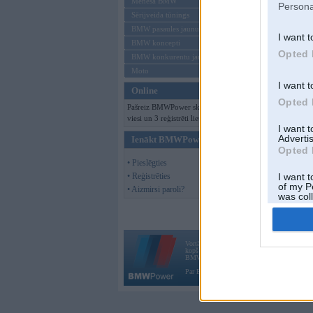
Mēneša BMW
Persona
Sērijveida tūnings
BMW pasaules jaunumi
I want t
BMW koncepti
Opted 
BMW konkurentu jaunumi
Moto
I want t
Online
Opted 
Pašreiz BMWPower skatās 164
viesi un 3 reģistrēti lietotāji.
I want 
Advertis
Ienākt BMWPower
Opted 
• Pieslēgties
• Reģistrēties
I want t
of my P
• Aizmirsi paroli?
was col
Opted 
Vortāls BMWPower.lv darbojas
kopš 2002. gada 14. maija. Tas nav auto klubs
BMW AG.
Par BMWPower
|
Kontakti
|
Reklāma