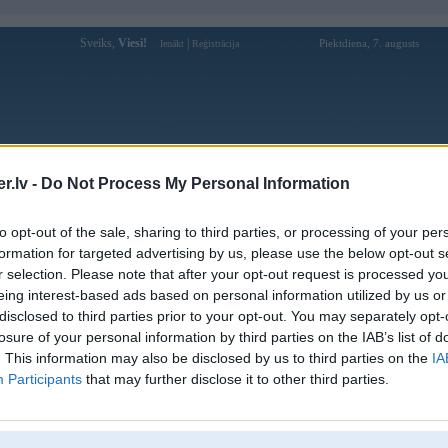
Sveiks,
Viesi!
|
Piektdiena, 7. augusts
Ienākt
Reģistrācija
Forums
Galerijas
Reģistrācija
Lietotāji
Meklētājs
.lv -
Do Not Process My Personal Information
W tūninga kompāniju modeļi
»
Hamann
»
BMW M sērija
»
to opt-out of the sale, sharing to third parties, or processing of your per
formation for targeted advertising by us, please use the below opt-out s
Bildes
Kom
r selection. Please note that after your opt-out request is processed y
eing interest-based ads based on personal information utilized by us or
54
disclosed to third parties prior to your opt-out. You may separately opt-
losure of your personal information by third parties on the IAB’s list of
. This information may also be disclosed by us to third parties on the
IA
Participants
that may further disclose it to other third parties.