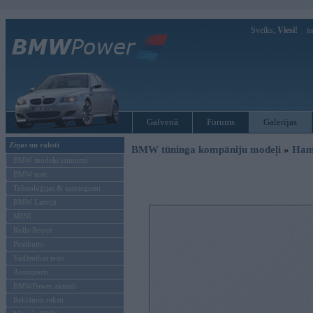
Sveiks,
Viesi!
Ie
Galvenā
Forums
Galerijas
Ziņas un raksti
BMW tūninga kompāniju modeļi
»
Ham
BMW modeļu jaunumi
BMW testi
Tehnoloģijas & sasniegumi
BMW Latvijā
MINI
Rolls-Royce
Pasākumi
Vadāmības tests
Autosports
BMWPower aktuāli
Reklāmas raksti