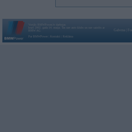
Vortāls BMWPower.lv darbojas
kopš 2002. gada 14. maija. Tas nav auto klubs un nav saistīts ar
Galvena
|
Fo
BMW AG.
Par BMWPower
|
Kontakti
|
Reklāma