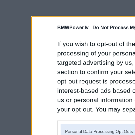
BMWPower.lv -
Do Not Process My
If you wish to opt-out of the
processing of your personal
targeted advertising by us
section to confirm your sel
opt-out request is proces
interest-based ads based o
us or personal information d
your opt-out. You may separ
disclosure of your personal
IAB’s list of downstream pa
Personal Data Processing Opt Outs