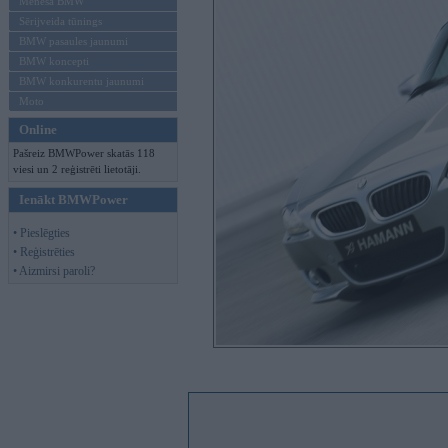
Mēneša BMW
Sērijveida tūnings
BMW pasaules jaunumi
BMW koncepti
BMW konkurentu jaunumi
Moto
Online
Pašreiz BMWPower skatās 118
viesi un 2 reģistrēti lietotāji.
Ienākt BMWPower
• Pieslēgties
• Reģistrēties
• Aizmirsi paroli?