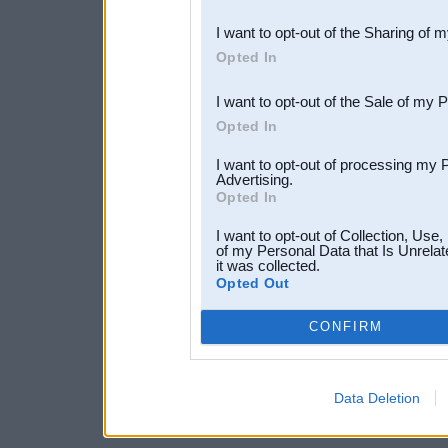
also be disclosed by us to 
I want to opt-out of the Sharing of 
Downstream Participants
th
Opted In
third parties.
I want to opt-out of the Sale of my 
Opted In
I want to opt-out of processing my 
Advertising.
Opted In
I want to opt-out of Collection, Use
of my Personal Data that Is Unrelat
it was collected.
Opted Out
CONFIRM
Data Deletion