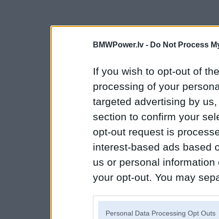
BMWPower.lv -
Do Not Process My
If you wish to opt-out of the
processing of your personal
targeted advertising by us
section to confirm your sel
opt-out request is proces
interest-based ads based o
us or personal information d
your opt-out. You may separ
disclosure of your personal
IAB’s list of downstream pa
Personal Data Processing Opt Outs