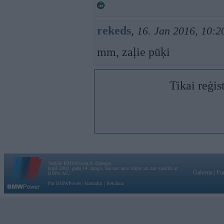
rekeds
,
16. Jan 2016, 10:2
mm, zaļie pūķi
Tikai reģis
Vortāls BMWPower.lv darbojas
kopš 2002. gada 14. maija. Tas nav auto klubs un nav saistīts ar
Galvena
|
Fo
BMW AG.
Par BMWPower
|
Kontakti
|
Reklāma