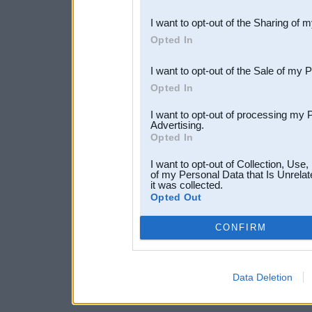
also be disclosed by us to 
I want to opt-out of the Sharing of 
Downstream Participants
th
Opted In
third parties.
I want to opt-out of the Sale of my 
Opted In
I want to opt-out of processing my 
Advertising.
Opted In
I want to opt-out of Collection, Use
of my Personal Data that Is Unrelat
it was collected.
Opted Out
CONFIRM
Data Deletion