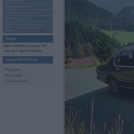
Mēneša BMW
Sērijveida tūnings
BMW pasaules jaunumi
BMW koncepti
BMW konkurentu jaunumi
Moto
Online
Pašreiz BMWPower skatās 139
viesi un 1 reģistrēti lietotāji.
Ienākt BMWPower
• Pieslēgties
• Reģistrēties
• Aizmirsi paroli?