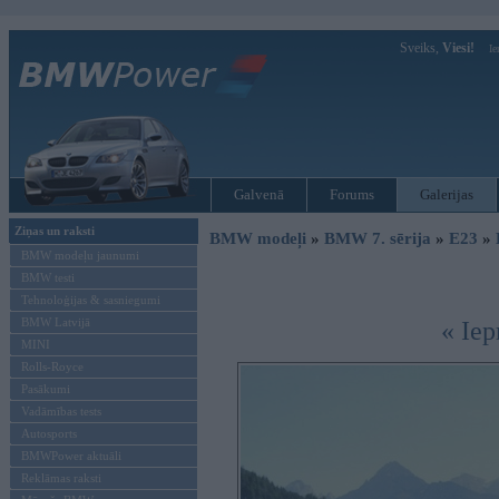
Sveiks,
Viesi!
Ie
Galvenā
Forums
Galerijas
Ziņas un raksti
BMW modeļi
»
BMW 7. sērija
»
E23
»
BMW modeļu jaunumi
BMW testi
Tehnoloģijas & sasniegumi
BMW Latvijā
« Iep
MINI
Rolls-Royce
Pasākumi
Vadāmības tests
Autosports
BMWPower aktuāli
Reklāmas raksti