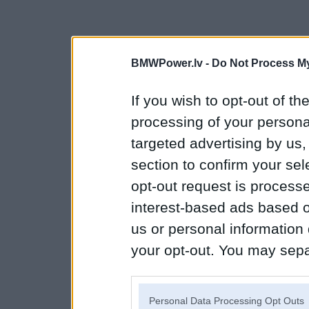
BMWPower.lv -
Do Not Process My
If you wish to opt-out of the
processing of your personal
targeted advertising by us
section to confirm your sel
opt-out request is proces
interest-based ads based o
us or personal information d
your opt-out. You may separ
disclosure of your personal
IAB’s list of downstream pa
Personal Data Processing Opt Outs