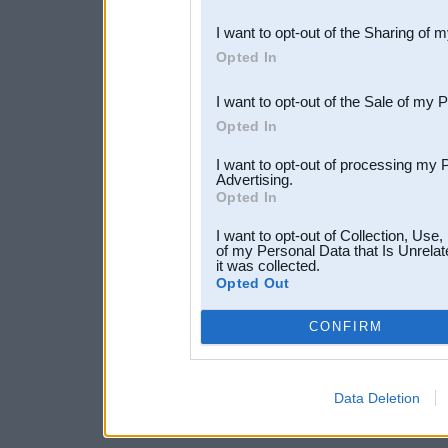
also be disclosed by us to 
I want to opt-out of the Sharing of 
Downstream Participants
th
Opted In
third parties.
I want to opt-out of the Sale of my 
Opted In
I want to opt-out of processing my 
Advertising.
Opted In
I want to opt-out of Collection, Use
of my Personal Data that Is Unrelat
it was collected.
Opted Out
CONFIRM
Data Deletion