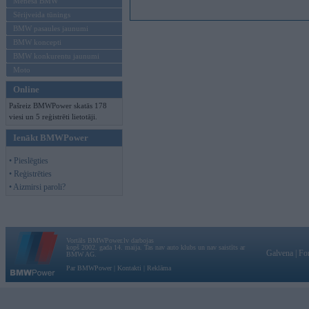
Mēneša BMW
Sērijveida tūnings
BMW pasaules jaunumi
BMW koncepti
BMW konkurentu jaunumi
Moto
Online
Pašreiz BMWPower skatās 178
viesi un 5 reģistrēti lietotāji.
Ienākt BMWPower
• Pieslēgties
• Reģistrēties
• Aizmirsi paroli?
Vortāls BMWPower.lv darbojas
kopš 2002. gada 14. maija. Tas nav auto klubs un nav saistīts ar
Galvena
|
Fo
BMW AG.
Par BMWPower
|
Kontakti
|
Reklāma