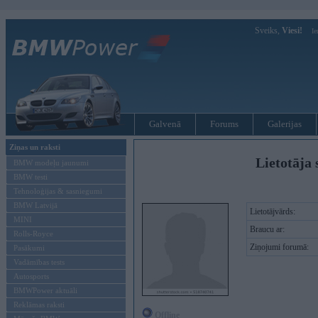
Sveiks,
Viesi!
Ie
Galvenā
Forums
Galerijas
Ziņas un raksti
Lietotāja 
BMW modeļu jaunumi
BMW testi
Tehnoloģijas & sasniegumi
BMW Latvijā
Lietotājvārds:
MINI
Braucu ar:
Rolls-Royce
Ziņojumi forumā:
Pasākumi
Vadāmības tests
Autosports
BMWPower aktuāli
Reklāmas raksti
Offline