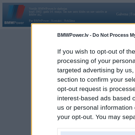
Vortāls BMWPower.lv darbojas
kopš 2002. gada 14. maija. Tas nav auto klubs un nav saistīts ar
Galvena
|
Fo
BMW AG.
Par BMWPower
|
Kontakti
|
Reklāma
BMWPower.lv -
Do Not Process My
If you wish to opt-out of the
processing of your personal
targeted advertising by us
section to confirm your sel
opt-out request is proces
interest-based ads based o
us or personal information d
your opt-out. You may separ
disclosure of your personal