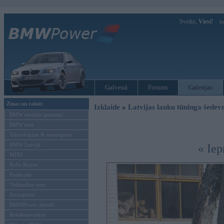
Sveiks,
Viesi!
Ie
Galvenā
Forums
Galerijas
Ziņas un raksti
Izklaide
»
Latvijas lauku tūninga šede
BMW modeļu jaunumi
BMW testi
Tehnoloģijas & sasniegumi
BMW Latvijā
« Iep
MINI
Rolls-Royce
Pasākumi
Vadāmības tests
Autosports
BMWPower aktuāli
Reklāmas raksti