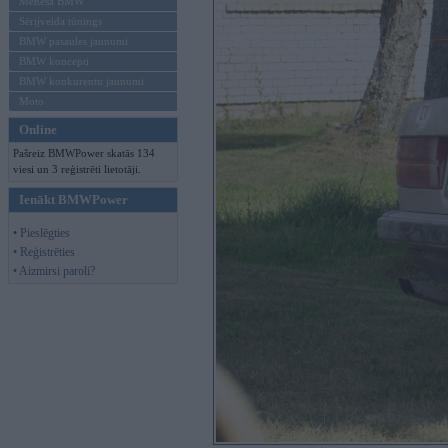
Mēneša BMW
Sērijveida tūnings
BMW pasaules jaunumi
BMW koncepti
BMW konkurentu jaunumi
Moto
Online
Pašreiz BMWPower skatās 134
viesi un 3 reģistrēti lietotāji.
Ienākt BMWPower
• Pieslēgties
• Reģistrēties
• Aizmirsi paroli?