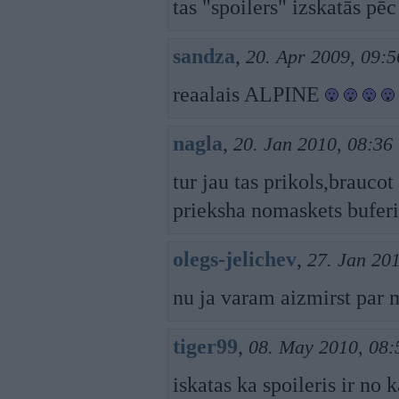
tas "spoilers" izskatās pē
sandza
,
20. Apr 2009, 09:5
reaalais ALPINE
nagla
,
20. Jan 2010, 08:36
tur jau tas prikols,brauco
prieksha nomaskets bufer
olegs-jelichev
,
27. Jan 20
nu ja varam aizmirst par
tiger99
,
08. May 2010, 08:
iskatas ka spoileris ir no 