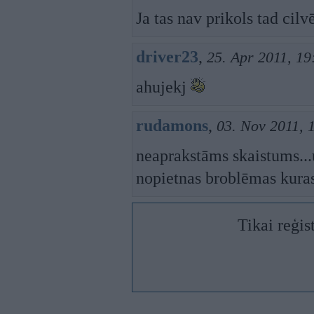
Ja tas nav prikols tad cil
driver23
,
25. Apr 2011, 19
ahujekj
rudamons
,
03. Nov 2011, 
neaprakstāms skaistums...u
nopietnas broblēmas kuras 
Tikai reģis