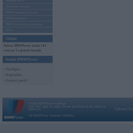
Mēneša BMW
Sērijveida tūnings
BMW pasaules jaunumi
BMW koncepti
BMW konkurentu jaunumi
Moto
Online
Pašreiz BMWPower skatās 144
viesi un 3 reģistrēti lietotāji.
Ienākt BMWPower
• Pieslēgties
• Reģistrēties
• Aizmirsi paroli?
Vortāls BMWPower.lv darbojas
kopš 2002. gada 14. maija. Tas nav auto klubs un nav saistīts ar
Galvena
|
Fo
BMW AG.
Par BMWPower
|
Kontakti
|
Reklāma