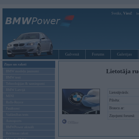
Sveiks,
Viesi!
Ie
Galvenā
Forums
Galerijas
Ziņas un raksti
Lietotāja r
BMW modeļu jaunumi
BMW testi
Tehnoloģijas & sasniegumi
BMW Latvijā
Lietotājvārds:
MINI
Pilsēta:
Rolls-Royce
Braucu ar:
Pasākumi
Vadāmības tests
Ziņojumi forumā:
Autosports
Offline
BMWPower aktuāli
Reklāmas raksti