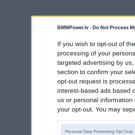
BMWPower.lv -
Do Not Process My
If you wish to opt-out of the
processing of your personal
targeted advertising by us
section to confirm your sel
opt-out request is proces
interest-based ads based o
us or personal information d
your opt-out. You may separ
disclosure of your personal
IAB’s list of downstream pa
Personal Data Processing Opt Outs