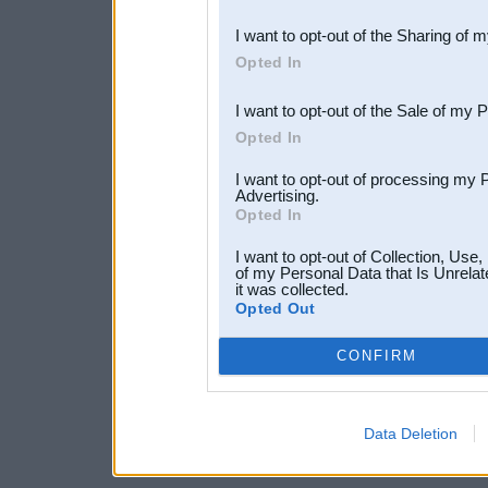
also be disclosed by us to 
I want to opt-out of the Sharing of 
Downstream Participants
th
Opted In
third parties.
I want to opt-out of the Sale of my 
Opted In
I want to opt-out of processing my 
Advertising.
Opted In
I want to opt-out of Collection, Use
of my Personal Data that Is Unrelat
it was collected.
Opted Out
CONFIRM
Data Deletion