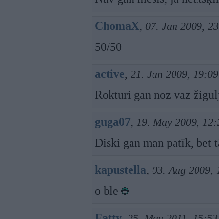
ChomaX
,
07. Jan 2009, 23
50/50
active
,
21. Jan 2009, 19:09
Rokturi gan noz vaz žigul
guga07
,
19. May 2009, 12:
Diski gan man patīk, bet 
kapustella
,
03. Aug 2009, 
o ble
Fatty
,
25. May 2011, 15:53