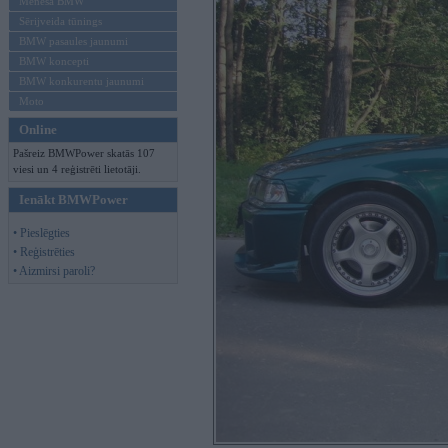
Mēneša BMW
Sērijveida tūnings
BMW pasaules jaunumi
BMW koncepti
BMW konkurentu jaunumi
Moto
Online
Pašreiz BMWPower skatās 107
viesi un 4 reģistrēti lietotāji.
Ienākt BMWPower
• Pieslēgties
• Reģistrēties
• Aizmirsi paroli?