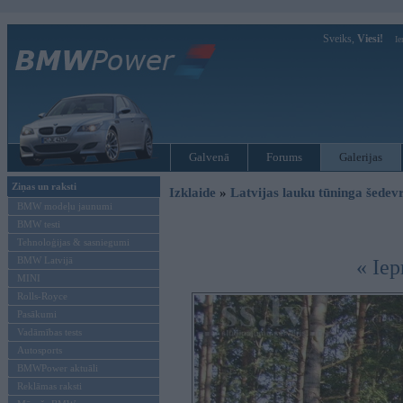
Sveiks,
Viesi!
Ie
Galvenā
Forums
Galerijas
Ziņas un raksti
Izklaide
»
Latvijas lauku tūninga šede
BMW modeļu jaunumi
BMW testi
Tehnoloģijas & sasniegumi
BMW Latvijā
« Iep
MINI
Rolls-Royce
Pasākumi
Vadāmības tests
Autosports
BMWPower aktuāli
Reklāmas raksti