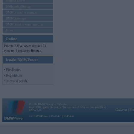
Mēneša BMW
Sērijveida tūnings
BMW pasaules jaunumi
BMW koncepti
BMW konkurentu jaunumi
Moto
Online
Pašreiz BMWPower skatās 154
viesi un 4 reģistrēti lietotāji.
Ienākt BMWPower
• Pieslēgties
• Reģistrēties
• Aizmirsi paroli?
Vortāls BMWPower.lv darbojas
kopš 2002. gada 14. maija. Tas nav auto klubs un nav saistīts ar
Galvena
|
Fo
BMW AG.
Par BMWPower
|
Kontakti
|
Reklāma