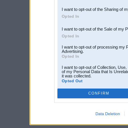
also be disclosed by us to 
I want to opt-out of the Sharing of 
Downstream Participants
th
Opted In
third parties.
I want to opt-out of the Sale of my 
Opted In
I want to opt-out of processing my 
Advertising.
Opted In
I want to opt-out of Collection, Use
of my Personal Data that Is Unrelat
it was collected.
Opted Out
CONFIRM
Data Deletion