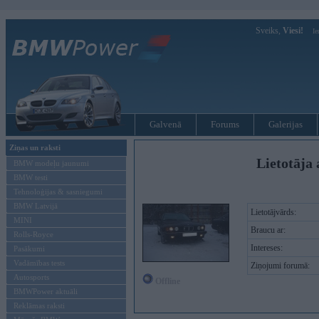
Sveiks,
Viesi!
Ie
Galvenā
Forums
Galerijas
Ziņas un raksti
Lietotāja 
BMW modeļu jaunumi
BMW testi
Tehnoloģijas & sasniegumi
BMW Latvijā
Lietotājvārds:
MINI
Braucu ar:
Rolls-Royce
Intereses:
Pasākumi
Vadāmības tests
Ziņojumi forumā:
Autosports
Offline
BMWPower aktuāli
Reklāmas raksti