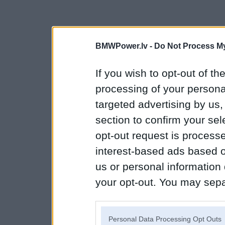
BMWPower.lv -
Do Not Process My
If you wish to opt-out of the
processing of your personal
targeted advertising by us
section to confirm your sel
opt-out request is proces
interest-based ads based o
us or personal information d
your opt-out. You may separ
disclosure of your personal
IAB’s list of downstream pa
Personal Data Processing Opt Outs