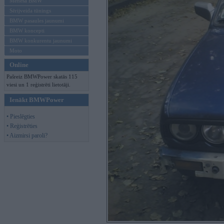
Mēneša BMW
Sērijveida tūnings
BMW pasaules jaunumi
BMW koncepti
BMW konkurentu jaunumi
Moto
Online
Pašreiz BMWPower skatās 115
viesi un 1 reģistrēti lietotāji.
Ienākt BMWPower
• Pieslēgties
• Reģistrēties
• Aizmirsi paroli?