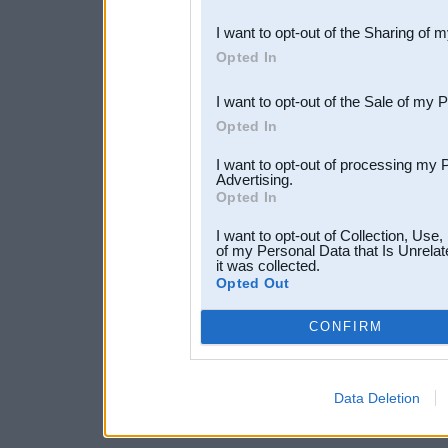
also be disclosed by us to 
I want to opt-out of the Sharing of 
Downstream Participants
th
Opted In
third parties.
I want to opt-out of the Sale of my 
Opted In
I want to opt-out of processing my 
Advertising.
Opted In
I want to opt-out of Collection, Use
of my Personal Data that Is Unrelat
it was collected.
Opted Out
CONFIRM
Data Deletion