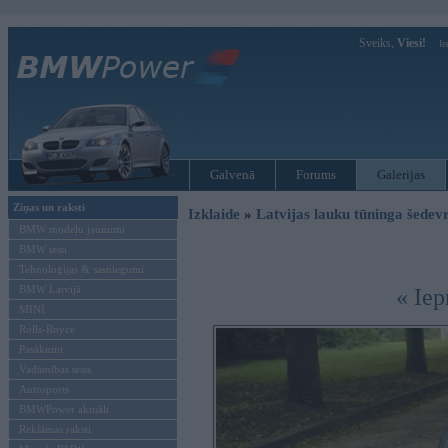
Sveiks,
Viesi!
Ie
Galvenā
Forums
Galerijas
Ziņas un raksti
Izklaide
»
Latvijas lauku tūninga šede
BMW modeļu jaunumi
BMW testi
Tehnoloģijas & sasniegumi
BMW Latvijā
« Iep
MINI
Rolls-Royce
Pasākumi
Vadāmības tests
Autosports
BMWPower aktuāli
Reklāmas raksti