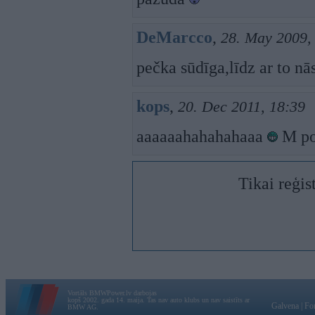
DeMarcco
,
28. May 2009,
pečka sūdīga,līdz ar to nās
kops
,
20. Dec 2011, 18:39
aaaaaahahahahaaa
M p
Tikai reģis
Vortāls BMWPower.lv darbojas
kopš 2002. gada 14. maija. Tas nav auto klubs un nav saistīts ar
Galvena
|
Fo
BMW AG.