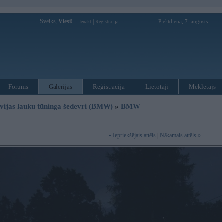
Sveiks,
Viesi!
|
Piektdiena, 7. augusts
Ienākt
Reģistrācija
Forums
Galerijas
Reģistrācija
Lietotāji
Meklētājs
vijas lauku tūninga šedevri (BMW)
»
BMW
« Iepriekšējais attēls
|
Nākamais attēls »