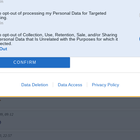
In
 2008, 00:10
to opt-out of processing my Personal Data for Targeted
ca apgaismiiba un tgd ar e36 2.5 , tiešām smuku, m-pack, koptu utt braukaa..
ing.
In
09, 00:20
o opt-out of Collection, Use, Retention, Sale, and/or Sharing
s ka vinam neviens vairs nevareja palidzeet
ersonal Data that Is Unrelated with the Purposes for which it
lected.
Out
 2009, 15:10
CONFIRM
g 2009, 12:55
laikam 2005 gadā
Data Deletion
Data Access
Privacy Policy
 Aug 2009, 01:32
09, 09:12
0, 22:57