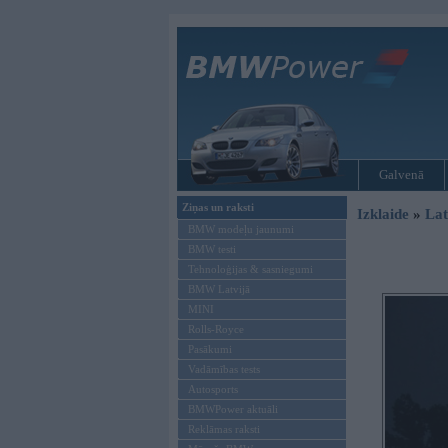
Galvenā
Ziņas un raksti
Izklaide
»
Lat
BMW modeļu jaunumi
BMW testi
Tehnoloģijas & sasniegumi
BMW Latvijā
MINI
Rolls-Royce
Pasākumi
Vadāmības tests
Autosports
BMWPower aktuāli
Reklāmas raksti