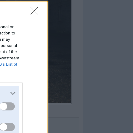
sonal or
ection to
ou may
 personal
out of the
 downstream
B’s List of