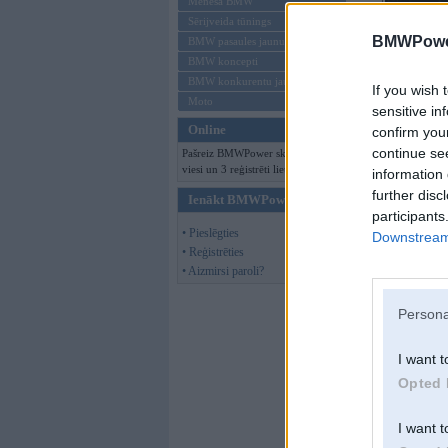
Mēneša BMW
Sērijveida tūnings
BMWPower
BMW pasaules jaunumi
BMW koncepti
BMW konkurentu jaunumi
If you wish 
Moto
sensitive in
Online
confirm you
continue se
Pašreiz BMWPower skatās 225
viesi un 3 reģistrēti lietotāji.
information 
further disc
Ienākt BMWPower
participants
• Pieslēgties
Downstream 
• Reģistrēties
• Aizmirsi paroli?
Persona
I want t
Opted 
Whazaaa
,
04. De
I want t
YEAH!!! FUCK I