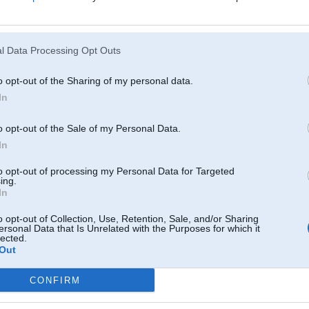
2008, 17:38
l Data Processing Opt Outs
008, 13:22
o opt-out of the Sharing of my personal data.
In
8, 14:28
 pēc šādu murgu, tad zinu kur var prasīt pēc bampera kopijām
o opt-out of the Sale of my Personal Data.
In
ec 2008, 00:22
tās kopijas - reklāmā tirgojās kā vienīgais eksemplāris pasaulē
to opt-out of processing my Personal Data for Targeted
ing.
In
0. Dec 2008, 01:12
 izmetu līkumu ap savu drapaku!
o opt-out of Collection, Use, Retention, Sale, and/or Sharing
ersonal Data that Is Unrelated with the Purposes for which it
lected.
2009, 22:48
Out
bet tu esi izkropljojis skaistu massiinu
CONFIRM
18. Jan 2009, 18:59