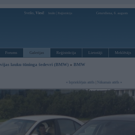
Sveiks,
Viesi!
|
Ceturtdiena, 6. augusts
Ienākt
Reģistrācija
Forums
Galerijas
Reģistrācija
Lietotāji
Meklētājs
vijas lauku tūninga šedevri (BMW)
»
BMW
« Iepriekšējais attēls
|
Nākamais attēls »