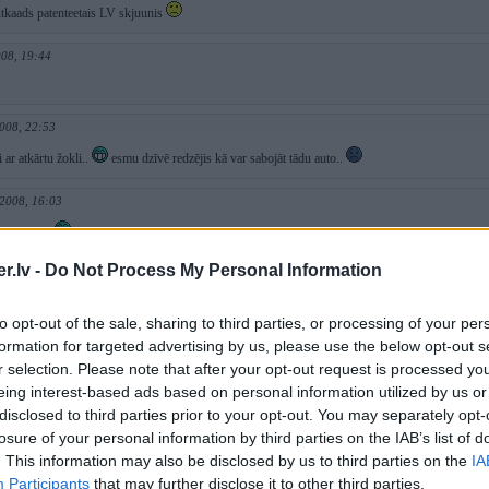
autkaads patenteetais LV skjuunis
008, 19:44
008, 22:53
 ar atkārtu žokli..
esmu dzīvē redzējis kā var sabojāt tādu auto..
 2008, 16:03
ļ huj ņems
.lv -
Do Not Process My Personal Information
08, 23:01
idumu un sadirš tā ka pat iebraukt kokā būtu parāk viegls sods!
to opt-out of the sale, sharing to third parties, or processing of your per
formation for targeted advertising by us, please use the below opt-out s
08, 18:36
r selection. Please note that after your opt-out request is processed y
eing interest-based ads based on personal information utilized by us or
disclosed to third parties prior to your opt-out. You may separately opt-
8, 22:32
losure of your personal information by third parties on the IAB’s list of
. This information may also be disclosed by us to third parties on the
IA
Participants
that may further disclose it to other third parties.