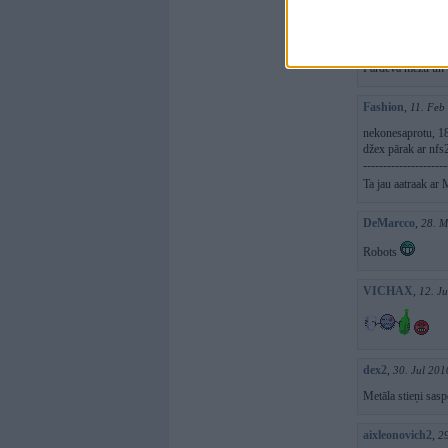
džex pārak ar nfs2
imislv
,
24. Jan 2
Pārdeva mežu un 
Fashion
,
11. Feb
nekonesaprotu, 18
džex pārak ar nfs2
---------------------
Ta jau aatraak ar
DeMarcco
,
28. M
Robots
VICHAX
,
12. J
dex2
,
30. Jul 201
Metāla stieņi sasp
aixleonovich2
,
2