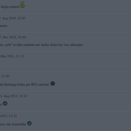
 hujņu uztaisīt
9. Aug 2010, 22:07
almera
7. Dec 2010, 19:46
ties, poh* ar tādu sataisītu nav lauku skuni kur viss atkarajies
 May 2011, 21:12
, 21:05
da šķūninga krāns par 80% sarāvās!
15. Aug 2012, 14:13
adu
 2013, 13:25
āsot, būs betmobīlis