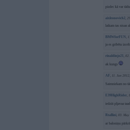
pizdec kā var tādu
aixleonovich2
,
2
laikam tas nisan 
BMWforFUN
,
1
ja es gribētu izcel
rinaldinjo21
,
02.
ak kungs
AF
,
11. Jan 2012
Saimniekam no tā
E39HighRider
,
iedziit pljavaa ta
Rtallini
,
03. May
ar baloniņu pārkr