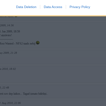
 aizrāvies!
Data Deletion
Data Access
Privacy Policy
009, 15:42
uzcēla šķūni
 2009, 14:36
. Jan 2009, 18:59
 aizrāvies!
--------------
 Most Wanted - NFS2 taads nebij
ay 2009, 21:28
un 2010, 18:02
0, 22:48
erti sov dep laikos... Tagad izmato bāleliņi..
9. Aug 2010, 22:06