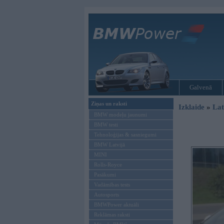
Galvenā
Ziņas un raksti
Izklaide
»
Lat
BMW modeļu jaunumi
BMW testi
Tehnoloģijas & sasniegumi
BMW Latvijā
MINI
Rolls-Royce
Pasākumi
Vadāmības tests
Autosports
BMWPower aktuāli
Reklāmas raksti