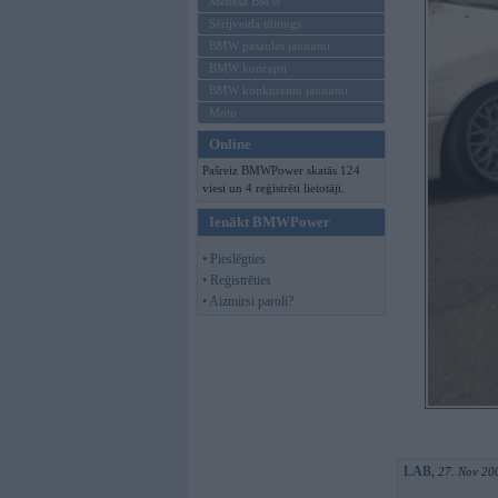
Mēneša BMW
Sērijveida tūnings
BMW pasaules jaunumi
BMW koncepti
BMW konkurentu jaunumi
Moto
Online
Pašreiz BMWPower skatās 124
viesi un 4 reģistrēti lietotāji.
Ienākt BMWPower
• Pieslēgties
• Reģistrēties
• Aizmirsi paroli?
LAB
,
27. Nov 20