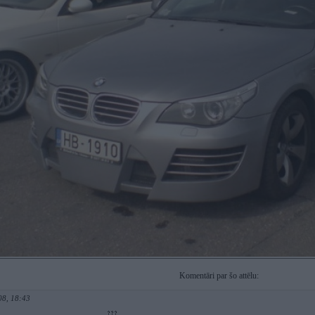
Komentāri par šo attēlu:
08, 18:43