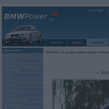
Sveiks,
Viesi!
Ie
Galvenā
Forums
Galerijas
Ziņas un raksti
Izklaide
»
Latvijas lauku tūninga šede
BMW modeļu jaunumi
BMW testi
Tehnoloģijas & sasniegumi
BMW Latvijā
« Iep
MINI
Rolls-Royce
Pasākumi
Vadāmības tests
Autosports
BMWPower aktuāli
Reklāmas raksti