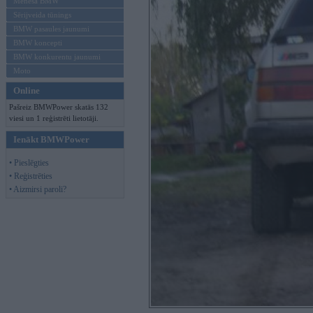
Mēneša BMW
Sērijveida tūnings
BMW pasaules jaunumi
BMW koncepti
BMW konkurentu jaunumi
Moto
Online
Pašreiz BMWPower skatās 132
viesi un 1 reģistrēti lietotāji.
Ienākt BMWPower
• Pieslēgties
• Reģistrēties
• Aizmirsi paroli?