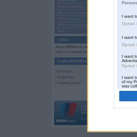
Mēneša BMW
Persona
Sērijveida tūnings
BMW pasaules jaunumi
I want t
BMW koncepti
Opted 
BMW konkurentu jaunumi
Moto
I want t
Online
Opted 
Pašreiz BMWPower skatās 132
viesi un 3 reģistrēti lietotāji.
I want 
Advertis
Ienākt BMWPower
Opted 
• Pieslēgties
• Reģistrēties
I want t
of my P
• Aizmirsi paroli?
was col
Opted 
Vortāls BMWPower.lv darbojas
kopš 2002. gada 14. maija. Tas nav auto klubs
BMW AG.
Par BMWPower
|
Kontakti
|
Reklāma