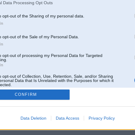
l Data Processing Opt Outs
o opt-out of the Sharing of my personal data.
In
o opt-out of the Sale of my Personal Data.
In
to opt-out of processing my Personal Data for Targeted
ing.
In
o opt-out of Collection, Use, Retention, Sale, and/or Sharing
ersonal Data that Is Unrelated with the Purposes for which it
lected.
Out
CONFIRM
 un nav saistīts ar
Galvena
|
Forums
|
Galerijas
|
Reģistrācija
|
Lietotaāji
|
Meklētājs
|
Reklā
Data Deletion
Data Access
Privacy Policy