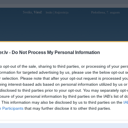
Sveiks,
Viesi!
|
Piektdiena, 7. augusts
Ienākt
Reģistrācija
Forums
Galerijas
Reģistrācija
Lietotāji
Meklētājs
.lv -
Do Not Process My Personal Information
W tūninga kompāniju modeļi
»
Alpina
»
3. sērija
»
E30
»
to opt-out of the sale, sharing to third parties, or processing of your per
formation for targeted advertising by us, please use the below opt-out s
Bildes
Kom
r selection. Please note that after your opt-out request is processed y
9
eing interest-based ads based on personal information utilized by us or
disclosed to third parties prior to your opt-out. You may separately opt-
losure of your personal information by third parties on the IAB’s list of
. This information may also be disclosed by us to third parties on the
IA
Participants
that may further disclose it to other third parties.