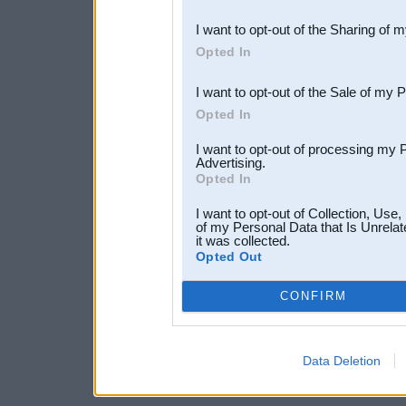
also be disclosed by us to 
I want to opt-out of the Sharing of 
Downstream Participants
th
Opted In
third parties.
I want to opt-out of the Sale of my 
Opted In
I want to opt-out of processing my 
Advertising.
Opted In
I want to opt-out of Collection, Use
of my Personal Data that Is Unrelat
it was collected.
Opted Out
CONFIRM
Data Deletion