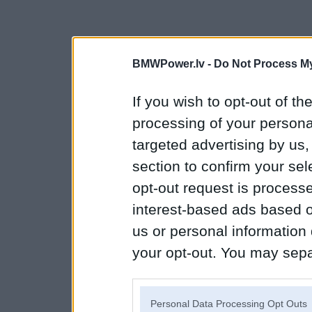
BMWPower.lv -
Do Not Process My
If you wish to opt-out of the
processing of your personal
targeted advertising by us
section to confirm your sel
opt-out request is proces
interest-based ads based o
us or personal information d
your opt-out. You may separ
disclosure of your personal
IAB’s list of downstream pa
Personal Data Processing Opt Outs