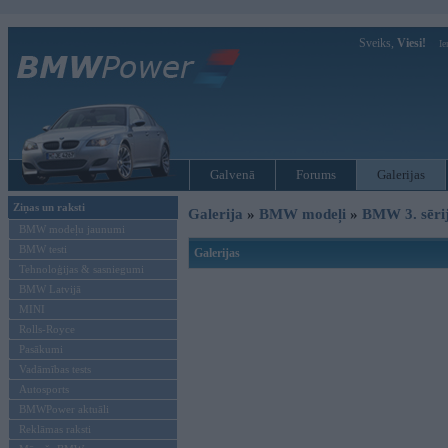
Sveiks,
Viesi!
Ie
Galvenā
Forums
Galerijas
Ziņas un raksti
Galerija
»
BMW modeļi
»
BMW 3. sēri
BMW modeļu jaunumi
BMW testi
Galerijas
Tehnoloģijas & sasniegumi
BMW Latvijā
MINI
Rolls-Royce
Pasākumi
Vadāmības tests
Autosports
BMWPower aktuāli
Reklāmas raksti