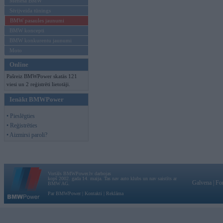
Mēneša BMW
Sērijveida tūnings
BMW pasaules jaunumi
BMW koncepti
BMW konkurentu jaunumi
Moto
Online
Pašreiz BMWPower skatās 121
viesi un 2 reģistrēti lietotāji.
Ienākt BMWPower
• Pieslēgties
• Reģistrēties
• Aizmirsi paroli?
Vortāls BMWPower.lv darbojas
kopš 2002. gada 14. maija. Tas nav auto klubs un nav saistīts ar
Galvena
|
Fo
BMW AG.
Par BMWPower
|
Kontakti
|
Reklāma