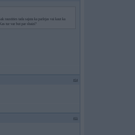
 raustities tada sajuta ka parlejas vai kaut ka
as tur var but par shaizi?
#54
#55