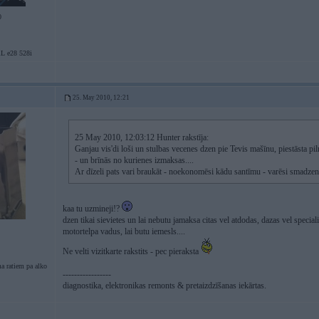
0
L e28 528i
25. May 2010, 12:21
25 May 2010, 12:03:12 Hunter rakstīja:
Ganjau vis'di loši un stulbas vecenes dzen pie Tevis mašīnu, piestāsta pi
- un brīnās no kurienes izmaksas....
Ar dīzeli pats vari braukāt - noekonomēsi kādu santīmu - varēsi smadzenes
kaa tu uzmineji!?
dzen tikai sievietes un lai nebutu jamaksa citas vel atdodas, dazas vel special
motortelpa vadus, lai butu iemesls....
Ne velti vizitkarte rakstits - pec pieraksta
a ratiem pa alko
-----------------
diagnostika, elektronikas remonts & pretaizdzīšanas iekārtas.