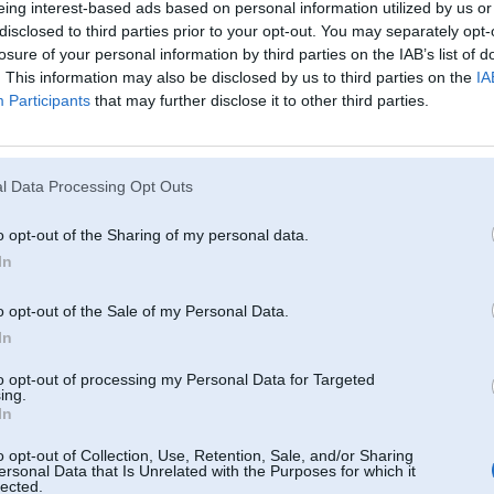
eing interest-based ads based on personal information utilized by us or
tu noteikti esi huntera choms, neteikshu
es negribu, lai man uzmacas kautkads tevainis, kuram nav naudas aizbra
disclosed to third parties prior to your opt-out. You may separately opt-
vel beigas apvainojas...
losure of your personal information by third parties on the IAB’s list of
Te oz pec montanas
. This information may also be disclosed by us to third parties on the
IA
Participants
that may further disclose it to other third parties.
Nē, nēesmu gan. Es ar Hunter 100% nēesam pazīstami. Ja tik traki baidiess,
Te nav nekāda razvoda/montanas/vai citas herņas.
l Data Processing Opt Outs
o opt-out of the Sharing of my personal data.
25. May 2010, 12:33
In
Ja pareizi atceros un tas losīts nedirsa tad tas viņa krūmu kantoris atrodas Ma
li
o opt-out of the Sale of my Personal Data.
In
to opt-out of processing my Personal Data for Targeted
25. May 2010, 12:41
ing.
In
25 May 2010, 12:27:35 Hunter rakstīja:
o opt-out of Collection, Use, Retention, Sale, and/or Sharing
Ja Tu esi tik stulbs tad labāk vispār neraksti neko - savādāk tiešam aizbr
ersonal Data that Is Unrelated with the Purposes for which it
Blje cik var dzīt uz tām diagnostikām ka neviens neko atrast nevar - ka
lected.
pārmainīt?