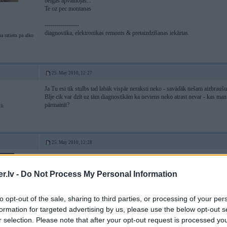
beigas apvainojas...
Te oz pec montanas
-----------------
diagnostika, elektronikas remonts & pretaizdzīšanas iekārtas.
a ratiem pa alko
25. May 2010, 12:27
Ja Tu esi tik stulbs tad labāk vispār neraksti neko - savādāk tiešam aizbrauš
Blje cik var dzīt uz tām diagnostikām ka neviens neko atrast nevar - kas m
pārmainīt?
li
25. May 2010, 12:28
25 May 2010, 12:24:17 Driver rakstīja:
.lv -
Do Not Process My Personal Information
25 May 2010, 12:04:24 ATB rakstīja:
to opt-out of the sale, sharing to third parties, or processing of your per
EE, Driver, kur Tev serviss atrodas? Iespējams, ka drīz vajadzēs pi
formation for targeted advertising by us, please use the below opt-out s
r selection. Please note that after your opt-out request is processed y