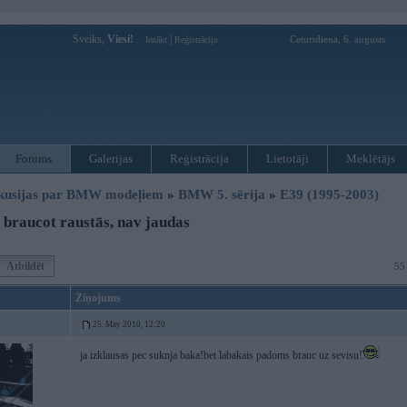
Sveiks,
Viesi!
|
Ceturtdiena, 6. augusts
Ienākt
Reģistrācija
Forums
Galerijas
Reģistrācija
Lietotāji
Meklētājs
kusijas par BMW modeļiem
»
BMW 5. sērija
»
E39 (1995-2003)
braucot raustās, nav jaudas
Atbildēt
55
Ziņojums
25. May 2010, 12:20
ja izklausas pec suknja baka!bet labakais padoms brauc uz sevisu!