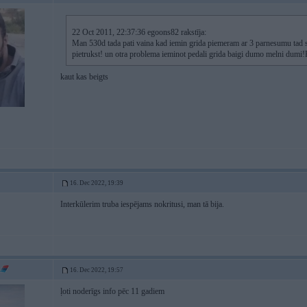
22 Oct 2011, 22:37:36 egoons82 rakstīja:
Man 530d tada pati vaina kad iemin grida piemeram ar 3 parnesumu tad sak
pietrukst! un otra problema ieminot pedali grida baigi dumo melni dumi!K
kaut kas beigts
16. Dec 2022, 19:39
Interkūlerim truba iespējams nokritusi, man tā bija.
16. Dec 2022, 19:57
ļoti noderīgs info pēc 11 gadiem