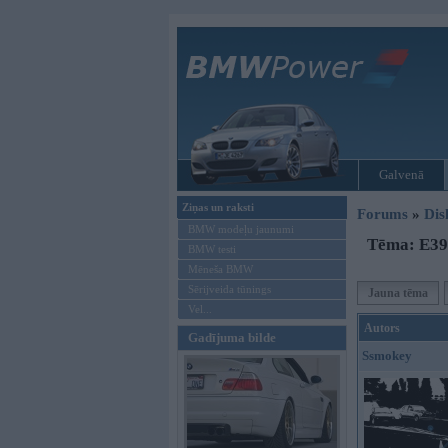
Galvenā
Ziņas un raksti
Forums
»
Dis
BMW modeļu jaunumi
Tēma: E39 
BMW testi
Mēneša BMW
Sērijveida tūnings
Jauna tēma
Vel...
Autors
Gadījuma bilde
Ssmokey