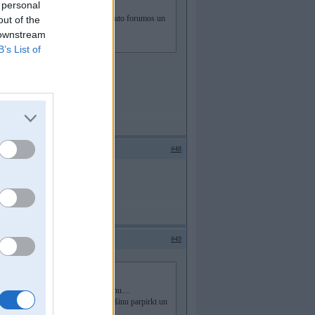
 personal
ukt uz diagnostiku, tapec remonte auto forumos un
out of the
 downstream
B’s List of
 atsūti uz PM.
#48
zā Matīa ielā kautkur....
#49
aušu un sašķaidīšu Tavu stulbo purnu....
s man varbūt tagad paņmemt visu mašinu parpirkt un