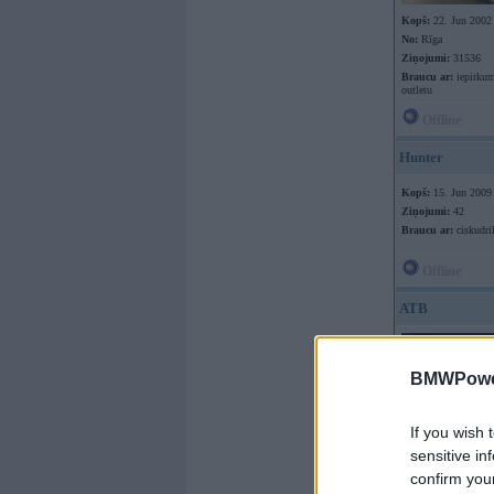
Kopš:
22. Jun 2002
No:
Rīga
Ziņojumi:
31536
Braucu ar:
iepirkum
outletu
Offline
Hunter
Kopš:
15. Jun 2009
Ziņojumi:
42
Braucu ar:
ciskudril
Offline
ATB
BMWPower
If you wish 
sensitive in
confirm you