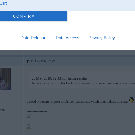
Out
CONFIRM
taa tev vajag
man prieks
:shura_ljauns:
-----------------
diagnostika, elektronikas remonts & pretaizdzīšanas iekārtas.
Data Deletion
Data Access
Privacy Policy
a ratiem pa alko
25. May 2010, 12:47
25 May 2010, 12:33:55 Hunter rakstīja:
Ja pareizi atceros un tas losīts nedirsa tad tas viņa krūmu kantoris atroda
pareizi braucam klopeet to Driver, savaadaak vinsh man naktiis zvanaas
ciņu
-----------------