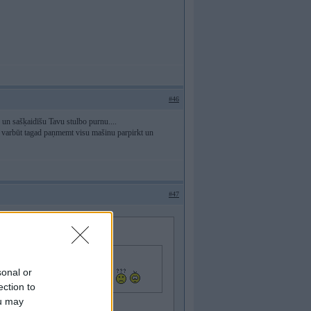
#46
u un sašķaidīšu Tavu stulbo purnu....
an varbūt tagad paņmemt visu mašinu parpirkt un
#47
sonal or
ebraukt, man gan autiņš nav BMW....
ection to
ou may