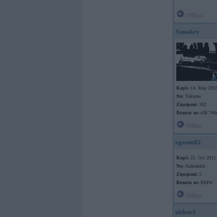
Offline
Ssmokey
Kopš:
14. May 201
No:
Tukums
Ziņojumi:
392
Braucu ar:
e38 740i
Offline
egoons82
Kopš:
22. Oct 2011
No:
Aizkraukle
Ziņojumi:
5
Braucu ar:
BMW
Offline
uldens1