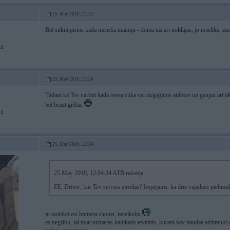
25. May 2010, 12:22
Bet sūkni pirms kāda mēneša mainīju - domā tas arī noklājās, jo neieliku ja
li
25. May 2010, 12:24
Tādam kā Tev varbūt kāda resna cūka vai zirgaģīmis atdotos un ganjau arī ti
bet braut gribas
li
25. May 2010, 12:24
25 May 2010, 12:04:24 ATB rakstīja:
EE, Driver, kur Tev serviss atrodas? Iespējams, ka drīz vajadzēs piebr
tu noteikti esi huntera choms, neteikshu
es negribu, lai man uzmacas kautkads tevainis, kuram nav naudas aizbraukt 