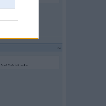
#50
s Mazā Matīa ielā kautkur....