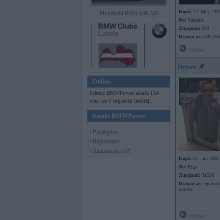
Kopš:
14. May 201
Modificēti BMW E46 M3
No:
Tukums
Ziņojumi:
392
Braucu ar:
e38 740i
Offline
Driver
Online
Pašreiz BMWPower skatās 114
viesi un 5 reģistrēti lietotāji.
Ienākt BMWPower
• Pieslēgties
• Reģistrēties
• Aizmirsi paroli?
Kopš:
22. Jun 2002
No:
Rīga
Ziņojumi:
31536
Braucu ar:
iepirkum
outletu
Offline