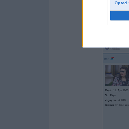
Opted 
Kopš:
22. Jun 2002
No:
Rīga
Ziņojumi:
31536
Braucu ar:
iepirkum
outletu
Offline
mc
Kopš:
11. Apr 2009
No:
Rīga
Ziņojumi:
48018
Braucu ar:
lēnu žur