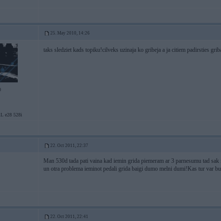
25. May 2010, 14:26
taks sledziet kads topiku!cilveks uzinaja ko gribeja a ja citiem padirsties gribas
0
L e28 528i
22. Oct 2011, 22:37
Man 530d tada pati vaina kad iemin grida piemeram ar 3 parnesumu tad sak rau
un otra problema ieminot pedali grida baigi dumo melni dumi!Kas tur var but
22. Oct 2011, 22:41