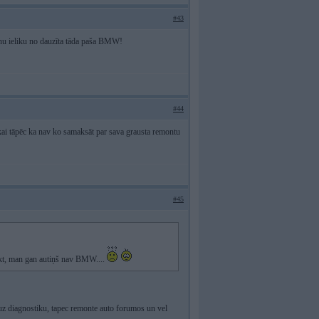
#43
unu ieliku no dauzīta tāda paša BMW!
#44
kai tāpēc ka nav ko samaksāt par sava grausta remontu
#45
aukt, man gan autiņš nav BMW....
uz diagnostiku, tapec remonte auto forumos un vel