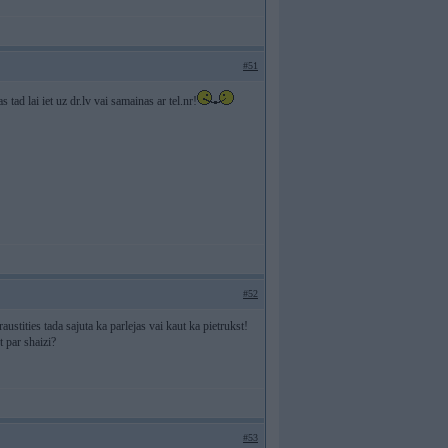
#51
 tad lai iet uz dr.lv vai samainas ar tel.nr!
#52
stities tada sajuta ka parlejas vai kaut ka pietrukst!
 par shaizi?
#53