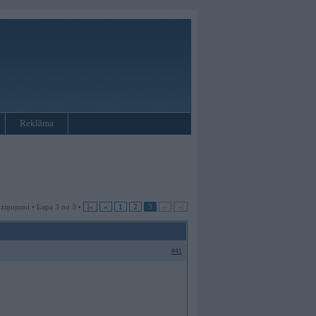
Reklāma
 ziņojumi • Lapa 3 no 3 •
|«
«
1
2
3
»
»|
#41