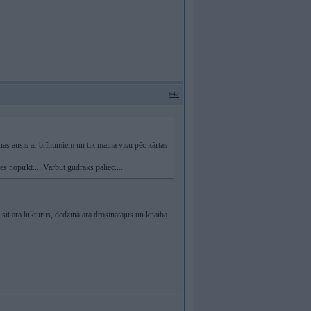
#42
lnas ausis ar brīnumiem un tik maina visu pēc kārtas
 nopirkt.....Varbūt gudrāks paliec....
i sit ara lukturus, dedzina ara drosinatajus un knaiba