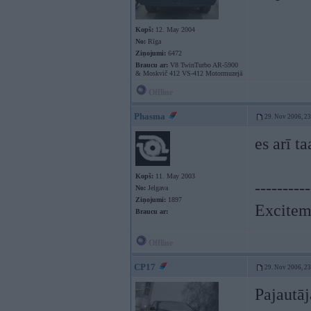
Kopš:
12. May 2004
No:
Rīga
Ziņojumi:
6472
Braucu ar:
V8 TwinTurbo AR-5900
& Moskvič 412 VS-412 Motormuzejā
Offline
Phasma
29. Nov 2006, 2
es arī t
Kopš:
11. May 2003
----------
No:
Jelgava
Ziņojumi:
1897
Exciteme
Braucu ar:
Offline
CP17
29. Nov 2006, 2
Pajautāj