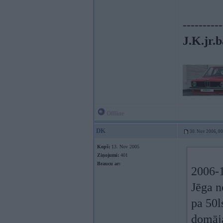
----------
J.K.jr.b
Offline
DK
30. Nov 2006, 0
Kopš:
13. Nov 2005
Ziņojumi:
401
Braucu ar:
2006-1
Jēga n
pa 50l
domāja