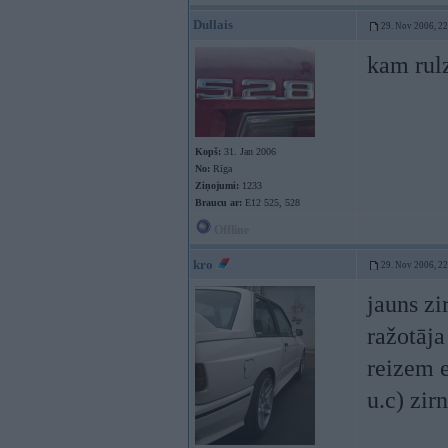
Dullais
29. Nov 2006, 2
kam rul
Kopš:
31. Jan 2006
No:
Rīga
Ziņojumi:
1233
Braucu ar:
E12 525, 528
Offline
kro
29. Nov 2006, 2
jauns zi
ražotāja
reizem e
u.c) zir