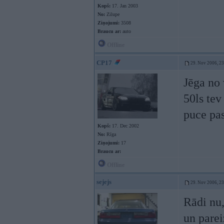
Kopš:
17. Jan 2003
No:
Zilupe
Ziņojumi:
3508
Braucu ar:
auto
Offline
CP17
29. Nov 2006, 2
Jēga no 
50ls tev
puce pas
Kopš:
17. Dec 2002
No:
Rīga
Ziņojumi:
17
Braucu ar:
Offline
sejejs
29. Nov 2006, 2
Rādi nu,
un parei