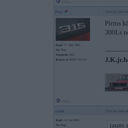
Offline
Puce
30. Nov 2006, 0
Pirms kā
300Ls ne
Kopš:
27. May 2002
----------
No:
Rīga
Ziņojumi:
6431
J.K.jr.b
Braucu ar:
BMW 315 e21
Offline
crush
30. Nov 2006, 0
Kopš:
14. Jun 2004
jauns 
No:
Rīga