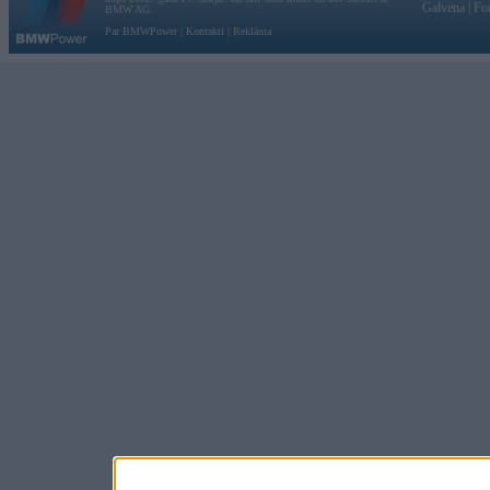
Galvena
|
Fo
BMW AG.
Par BMWPower
|
Kontakti
|
Reklāma