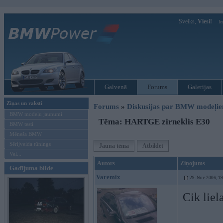
Sveiks,
Viesi!
Ie
Galvenā
Forums
Galerijas
Ziņas un raksti
Forums
»
Diskusijas par BMW modeļi
BMW modeļu jaunumi
Tēma: HARTGE zirneklis E30
BMW testi
Mēneša BMW
Sērijveida tūnings
Jauna tēma
Atbildēt
Vel...
Autors
Ziņojums
Gadījuma bilde
Varemix
29. Nov 2006, 1
Cik liel