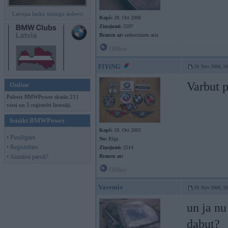
Latvijas lauku tūninga šedevri
Kopš:
28. Oct 2006
Ziņojumi:
2597
Braucu ar:
serkociniem acis
Offline
FlYiNG
29. Nov 2006, 1
Varbut p
Online
Pašreiz BMWPower skatās 211
viesi un 5 reģistrēti lietotāji.
Ienākt BMWPower
Kopš:
18. Oct 2002
• Pieslēgties
No:
Rīga
• Reģistrēties
Ziņojumi:
2514
• Aizmirsi paroli?
Braucu ar:
Offline
Varemix
29. Nov 2006, 1
un ja nu
dabut?