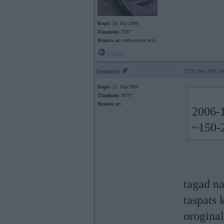
Kopš:
28. Oct 2006
Ziņojumi:
2597
Braucu ar:
serkociniem acis
Offline
bestmen
29. Nov 2006, 1
Kopš:
21. Sep 2005
Ziņojumi:
3979
Braucu ar:
2006-1
~150-
tagad na
taspats 
oroginal