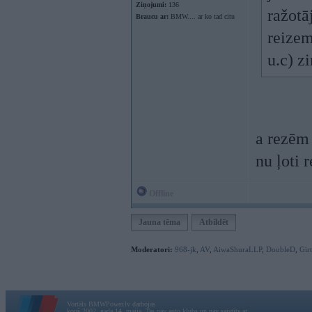
Ziņojumi:
136
ražotā
Braucu ar:
BMW.... ar ko tad citu
reizem
u.c) z
a rezēm 
nu ļoti 
Offline
Jauna tēma
Atbildēt
Moderatori:
968-jk
,
AV
,
AiwaShuraLLP
,
DoubleD
,
Gir
Vortāls BMWPower.lv darbojas
kopš 2002. gada 14. maija. Tas nav auto klubs un nav saistīts ar