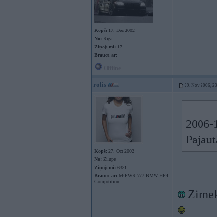
Kopš:
17. Dec 2002
No:
Rīga
Ziņojumi:
17
Braucu ar:
Offline
rolis
29. Nov 2006, 2
2006-1
Pajaut
Kopš:
27. Oct 2002
No:
Zilupe
Ziņojumi:
6381
Braucu ar:
M•PWR 777 BMW HP4
Competition
Zirnek