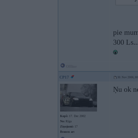
pie mums
300 Ls..
Offline
CP17
30. Nov 2006, 0
Ņu ok ne
Kopš:
17. Dec 2002
No:
Rīga
Ziņojumi:
17
Braucu ar: