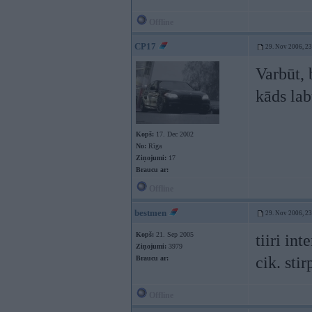
Offline
CP17
29. Nov 2006, 2
Varbūt, 
kāds lab
Kopš:
17. Dec 2002
No:
Rīga
Ziņojumi:
17
Braucu ar:
Offline
bestmen
29. Nov 2006, 2
Kopš:
21. Sep 2005
tiiri in
Ziņojumi:
3979
cik. sti
Braucu ar:
Offline