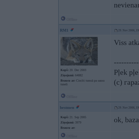
neviena
Offline
RM1
29. Nov 2006, 1
Viss atk
----------
Kopš:
20. Dec 2003
Pļek pļ
Ziņojumi:
64882
(c) гар
Braucu ar:
Cincīti tumsā pa sausu
tuneli
Offline
bestmen
29. Nov 2006, 1
Kopš:
21. Sep 2005
ok, baza
Ziņojumi:
3979
Braucu ar:
Offline