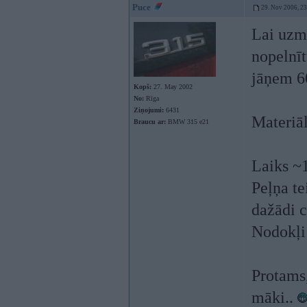
Puce
29. Nov 2006, 2
Lai uzm
nopelnīt
jāņem 
Kopš:
27. May 2002
No:
Rīga
Ziņojumi:
6431
Materiāl
Braucu ar:
BMW 315 e21
Laiks ~
Peļņa t
dažādi 
Nodokļi 
Protams,
māki..