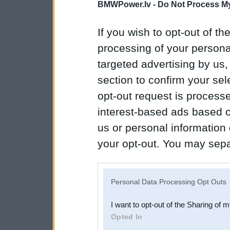
BMWPower.lv -
Do Not Process My
If you wish to opt-out of the
processing of your personal
targeted advertising by us
section to confirm your sel
opt-out request is proces
interest-based ads based o
us or personal information d
your opt-out. You may separ
disclosure of your personal
IAB’s list of downstream pa
Personal Data Processing Opt Outs
also be disclosed by us to 
I want to opt-out of the Sharing of 
Downstream Participants
th
Opted In
third parties.