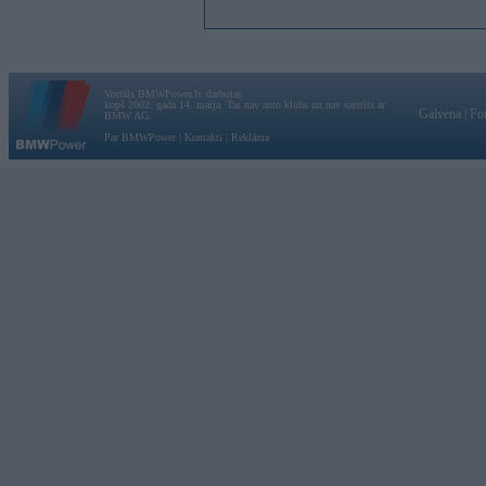
Vortāls BMWPower.lv darbojas
kopš 2002. gada 14. maija. Tas nav auto klubs un nav saistīts ar
Galvena
|
Fo
BMW AG.
Par BMWPower
|
Kontakti
|
Reklāma