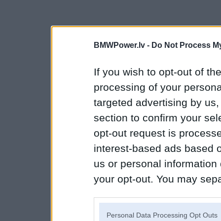
BMWPower.lv -
Do Not Process My
If you wish to opt-out of the
processing of your personal
targeted advertising by us
section to confirm your sel
opt-out request is proces
interest-based ads based o
us or personal information d
your opt-out. You may separ
disclosure of your personal
IAB’s list of downstream pa
Personal Data Processing Opt Outs