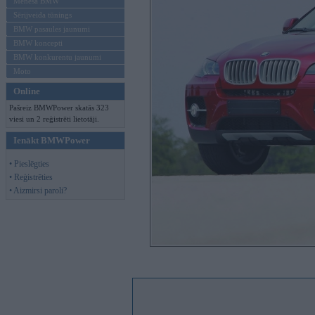
Mēneša BMW
Sērijveida tūnings
BMW pasaules jaunumi
BMW koncepti
BMW konkurentu jaunumi
Moto
Online
Pašreiz BMWPower skatās 323
viesi un 2 reģistrēti lietotāji.
Ienākt BMWPower
• Pieslēgties
• Reģistrēties
• Aizmirsi paroli?