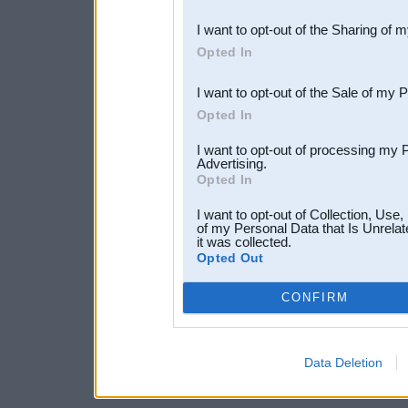
also be disclosed by us to 
I want to opt-out of the Sharing of 
Downstream Participants
th
Opted In
third parties.
I want to opt-out of the Sale of my 
Opted In
I want to opt-out of processing my 
Advertising.
Opted In
I want to opt-out of Collection, Use
of my Personal Data that Is Unrelat
it was collected.
Opted Out
CONFIRM
Data Deletion