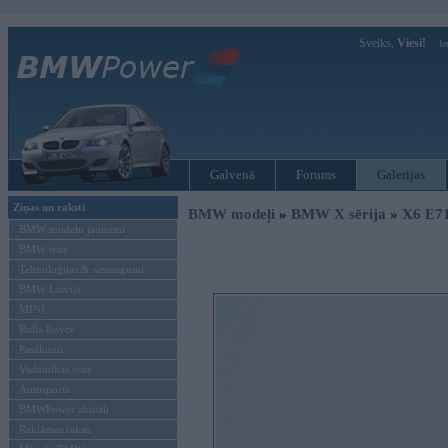
Sveiks,
Viesi!
Ie
Galvenā
Forums
Galerijas
Ziņas un raksti
BMW modeļi
»
BMW X sērija
»
X6 E7
BMW modeļu jaunumi
BMW testi
Tehnoloģijas & sasniegumi
BMW Latvijā
MINI
Rolls-Royce
Pasākumi
Vadāmības tests
Autosports
BMWPower aktuāli
Reklāmas raksti