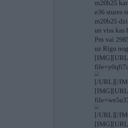
m20b25 karb
e36 stures 
m20b25 dzin
un viss kas 
Pm vai 298
uz Rigu no
[IMG][URL=h
file=y0qfi7
[/URL][/IM
[IMG][URL=h
file=we5u37
[/URL][/IM
[IMG][URL=h