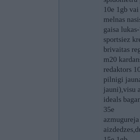
10e 1gb vai 
melnas nasi
gaisa lukas
sportsiez k
brivaitas re
m20 kardan
redaktors 1
pilnigi jaun
jauni),visu
ideals bagan
35e
azmugureja
aizdedzes,d
15e 1gb