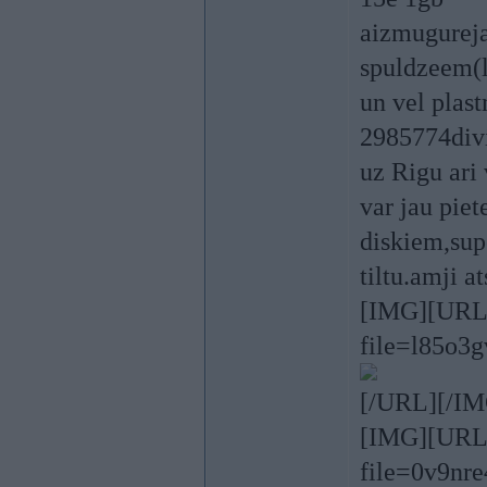
aizmugureja
spuldzeem(l
un vel plas
2985774div
uz Rigu ari 
var jau piet
diskiem,sup
tiltu.amji a
[IMG][URL=h
file=l85o3g
[/URL][/IM
[IMG][URL=h
file=0v9nre