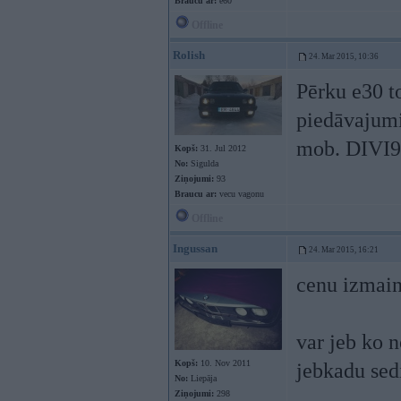
Braucu ar:
e60
Offline
Rolish
24. Mar 2015, 10:36
Pērku e30 to
piedāvajum
mob. DIVI
Kopš:
31. Jul 2012
No:
Sigulda
Ziņojumi:
93
Braucu ar:
vecu vagonu
Offline
Ingussan
24. Mar 2015, 16:21
cenu izmain
var jeb ko n
Kopš:
10. Nov 2011
jebkadu sed
No:
Liepāja
Ziņojumi:
298