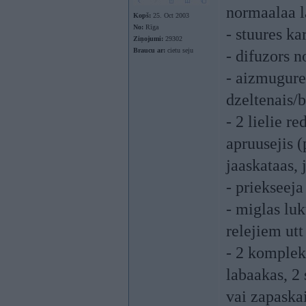
normaalaa l
Kopš:
25. Oct 2003
No:
Rīga
- stuures ka
Ziņojumi:
29302
Braucu ar:
cietu seju
- difuzors n
- aizmuguree
dzeltenais/
- 2 lielie r
apruusejis (
jaaskataas, 
- priekseeja
- miglas luk
relejiem utt
- 2 komplek
labaakas, 2
vai zapaskai