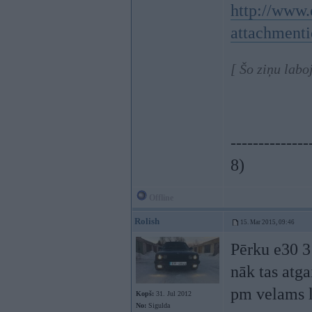
http://www.
attachment
[ Šo ziņu labo
--------------
8)
Offline
Rolish
15. Mar 2015, 09:46
Pērku e30 3
nāk tas atga
pm velams l
Kopš:
31. Jul 2012
No:
Sigulda