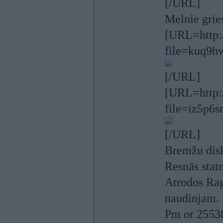
[/URL]
Melnie grie
[URL=http:/
file=kuq9h
[/URL]
[URL=http:/
file=iz5p6s
[/URL]
Bremžu disk
Resnās stat
Atrodos Rag
naudinjam.
Pm or 25538