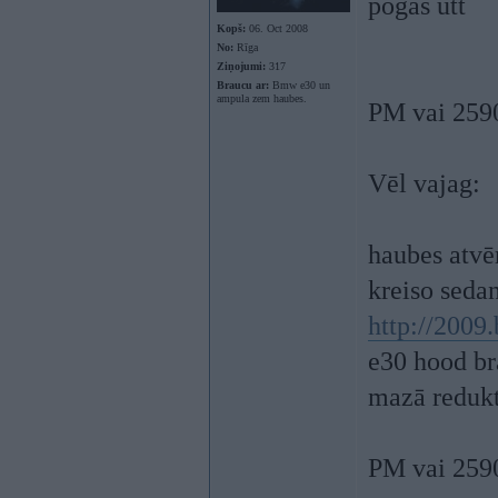
pogas utt
Kopš:
06. Oct 2008
No:
Rīga
Ziņojumi:
317
Braucu ar:
Bmw e30 un
ampula zem haubes.
PM vai 259
Vēl vajag:
haubes atvēr
kreiso seda
http://2009
e30 hood br
mazā redukt
PM vai 259