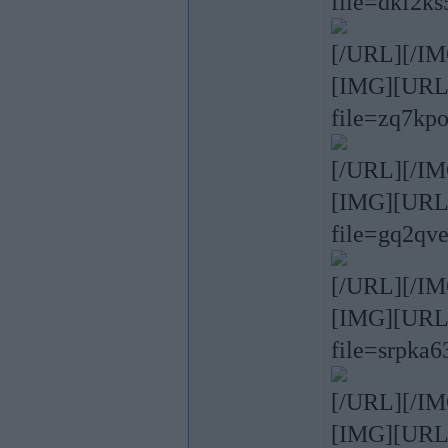
file=dkf2ks
[/URL][/IM
[IMG][URL=h
file=zq7kp
[/URL][/IM
[IMG][URL=h
file=gq2qve
[/URL][/IM
[IMG][URL=h
file=srpka6
[/URL][/IM
[IMG][URL=h