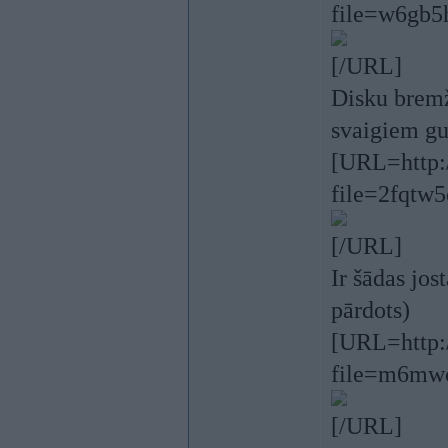
file=w6gb5
[/URL]
Disku bremž
svaigiem gu
[URL=http:/
file=2fqtw
[/URL]
Ir šādas jo
pārdots)
[URL=http:/
file=m6mw
[/URL]