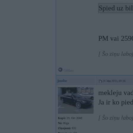
Spied uz bi
PM vai 259
[ Šo ziņu lab
Offline
justbe
24. Mar 2015, 09:36
mekleju vad
Ja ir ko pi
[ Šo ziņu labo
Kopš:
19. Oct 2008
No:
Rīga
Ziņojumi:
632