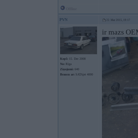
Offline
PVN
22. Mar 2015, 19:17
ir mazs OEM
Kopš:
15. Dec 2008
No:
Rīga
Ziņojumi:
640
Braucu ar:
SATAjet 4000