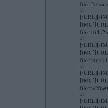
file=2r4we
[/URL][/IM
[IMG][URL=h
file=rti4k2
[/URL][/IM
[IMG][URL=h
file=ktndb
[/URL][/IM
[IMG][URL=h
file=w28w
[/URL][/IM