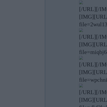
[/URL][/IM
[IMG][URL=h
file=2wul1
[/URL][/IM
[IMG][URL=h
file=miqbj
[/URL][/IM
[IMG][URL=h
file=wpchn
[/URL][/IM
[IMG][URL=h