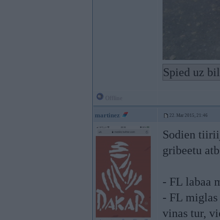
Spied uz bi
Offline
martinez
22. Mar 2015, 21:46
Sodien tiiri
gribeetu atb
- FL labaa
- FL miglas 
vinas tur, v