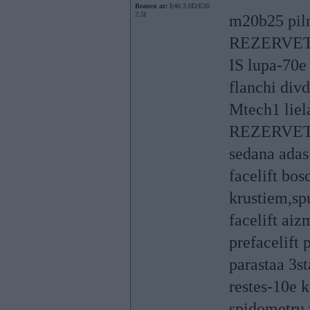
Braucu ar:
E46 3.0D/E30
2.5I
m20b25 piln
REZERVE
IS lupa-70e 
flanchi div
Mtech1 liela
REZERVE
sedana adas
facelift bos
krustiem,
facelift ai
prefacelift
parastaa 3st
restes-10e 
spidometru 