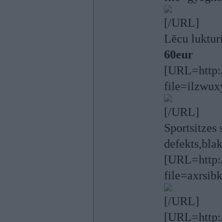
[/URL]
Lēcu luktur
60eur
[URL=http:/
file=ilzwu
[/URL]
Sportsitzes
defekts,bla
[URL=http:/
file=axrsib
[/URL]
[URL=http:/