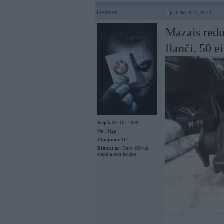
Gekons
23. Mar 2015, 21:34
Mazais reduk
flanči. 50 ei
Kopš:
06. Oct 2008
No:
Rīga
Ziņojumi:
317
Braucu ar:
Bmw e30 un
ampula zem haubes.