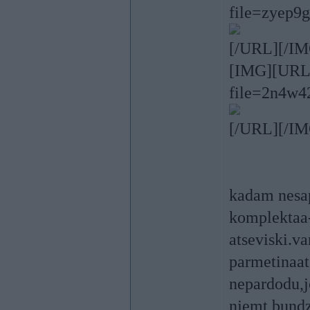
file=zyep9g
[/URL][/IM
[IMG][URL=h
file=2n4w4
[/URL][/IM
kadam nesap
komplektaa-
atseviski.va
parmetinaat
nepardodu,j
njemt bundza