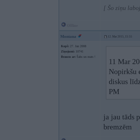
[ Šo ziņu lab
Offline
Montana
12. Mar 2015, 15:55
Kopš:
27. Jan 2008
Ziņojumi:
10741
Braucu ar:
Šahs un mats !
11 Mar 201
Nopirkšu 
diskus lī
PM
ja jau tāds 
bremzēm