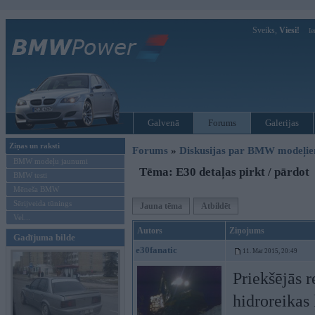
Sveiks,
Viesi!
Ie
Galvenā
Forums
Galerijas
Ziņas un raksti
Forums
»
Diskusijas par BMW modeļi
BMW modeļu jaunumi
Tēma: E30 detaļas pirkt / pārdot
BMW testi
Mēneša BMW
Sērijveida tūnings
Jauna tēma
Atbildēt
Vel...
Autors
Ziņojums
Gadījuma bilde
e30fanatic
11. Mar 2015, 20:49
Priekšējās r
hidroreikas 