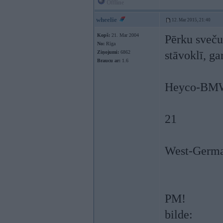
Offline
wheelie
12. Mar 2015, 21:40
Kopš:
21. Mar 2004
Pērku sveču 
No:
Rīga
stāvoklī, g
Ziņojumi:
6862
Braucu ar:
1.6
Heyco-BM
21
West-Germ
PM!
bilde: