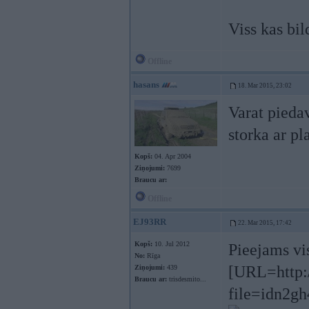
Viss kas bi
Offline
hasans
18. Mar 2015, 23:02
Varat piedav
storka ar pl
Kopš:
04. Apr 2004
Ziņojumi:
7699
Braucu ar:
Offline
EJ93RR
22. Mar 2015, 17:42
Kopš:
10. Jul 2012
Pieejams vi
No:
Rīga
[URL=http:/
Ziņojumi:
439
Braucu ar:
trisdesmito...
file=idn2gh