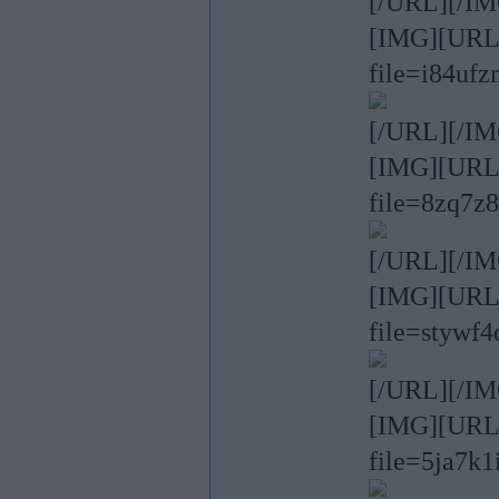
[/URL][/IM
[IMG][URL=h
file=i84ufz
[/URL][/IM
[IMG][URL=h
file=8zq7z8
[/URL][/IM
[IMG][URL=h
file=stywf4
[/URL][/IM
[IMG][URL=h
file=5ja7k1i