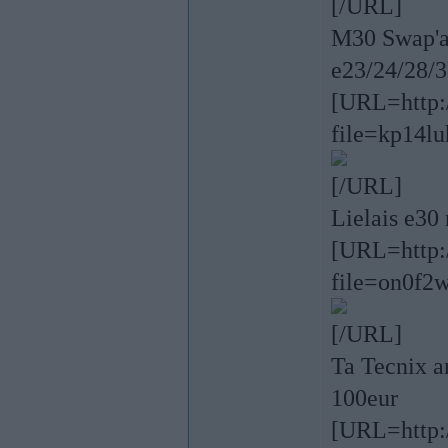
[/URL]
M30 Swap'a 
e23/24/28/3
[URL=http:/
file=kp14lu
[/URL]
Lielais e30
[URL=http:/
file=on0f2
[/URL]
Ta Tecnix a
100eur
[URL=http:/