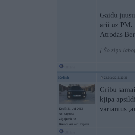
Gaidu juusu
arii uz PM.
Atrodas Ber
[ Šo ziņu labo
Offline
Rolish
23. Mar 2015, 20:36
Gribu samain
kjipa apsil
variantus ,
Kopš:
31. Jul 2012
No:
Sigulda
Ziņojumi:
93
Braucu ar:
vecu vagonu
Offline