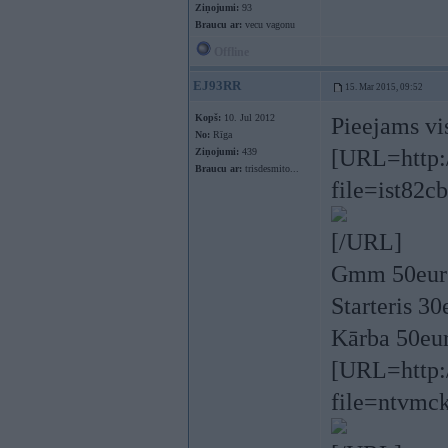
Ziņojumi:
93
Braucu ar:
vecu vagonu
Offline
EJ93RR
15. Mar 2015, 09:52
Kopš:
10. Jul 2012
Pieejams vi
No:
Rīga
[URL=http:/
Ziņojumi:
439
Braucu ar:
trisdesmito...
file=ist82
[/URL]
Gmm 50eur
Starteris 30
Kārba 50eu
[URL=http:/
file=ntvmc