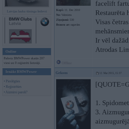
facelift far
Kopš:
11. Dec 2010
Restaurēta 
Latvijas lauku tūninga šedevri
No:
Valmiera
Ziņojumi:
530
Visas četras
Braucu ar:
ragavām
mehānsmie
Ir vēl dažād
Atrodas Lim
Online
Pašreiz BMWPower skatās 207
viesi un 0 reģistrēti lietotāji.
Offline
Ienākt BMWPower
Gekons
12. Mar 2015, 15:37
• Pieslēgties
[QUOTE=G
• Reģistrēties
• Aizmirsi paroli?
1. Spidometr
3. Aizmugur
aizmugurējā