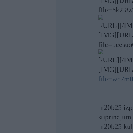
[IMG][URL=h
file=6k2i8z
[/URL][/IM
[IMG][URL=h
file=peesu
[/URL][/IM
[IMG][UR
file=wc7m0
m20b25 izpl
stiprinajum
m20b25 kul