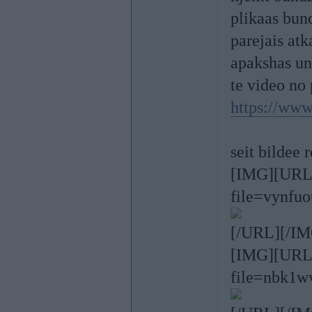
plikaas bund
parejais atk
apakshas un
te video no
https://ww
seit bildee 
[IMG][URL=h
file=vynfuo
[/URL][/IM
[IMG][URL=h
file=nbk1w