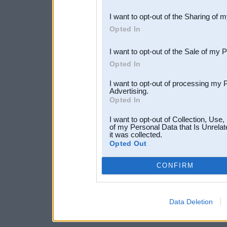
also be disclosed by us to 
I want to opt-out of the Sharing of 
Downstream Participants
th
Opted In
third parties.
I want to opt-out of the Sale of my 
Opted In
I want to opt-out of processing my 
Advertising.
Opted In
I want to opt-out of Collection, Use
of my Personal Data that Is Unrelat
it was collected.
Opted Out
CONFIRM
Data Deletion