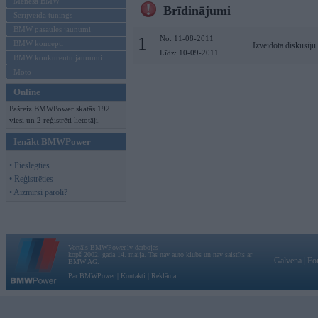
Mēneša BMW
Brīdinājumi
Sērijveida tūnings
BMW pasaules jaunumi
1
No: 11-08-2011
BMW koncepti
Izveidota diskusiju
Līdz: 10-09-2011
BMW konkurentu jaunumi
Moto
Online
Pašreiz BMWPower skatās 192
viesi un 2 reģistrēti lietotāji.
Ienākt BMWPower
• Pieslēgties
• Reģistrēties
• Aizmirsi paroli?
Vortāls BMWPower.lv darbojas
kopš 2002. gada 14. maija. Tas nav auto klubs un nav saistīts ar
Galvena
|
Fo
BMW AG.
Par BMWPower
|
Kontakti
|
Reklāma