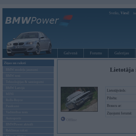
Sveiks,
Viesi!
Ie
Galvenā
Forums
Galerijas
Ziņas un raksti
Lietotāja 
BMW modeļu jaunumi
BMW testi
Tehnoloģijas & sasniegumi
BMW Latvijā
Lietotājvārds:
MINI
Pilsēta:
Rolls-Royce
Braucu ar:
Pasākumi
Vadāmības tests
Ziņojumi forumā:
Autosports
Offline
BMWPower aktuāli
Reklāmas raksti