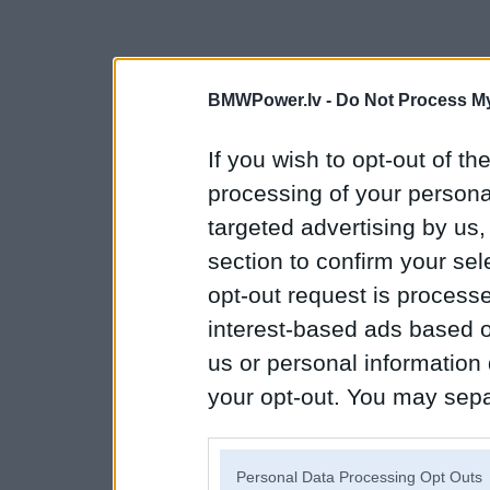
BMWPower.lv -
Do Not Process My
If you wish to opt-out of the
processing of your personal
targeted advertising by us
section to confirm your sel
opt-out request is proces
interest-based ads based o
us or personal information d
your opt-out. You may separ
disclosure of your personal
IAB’s list of downstream pa
Personal Data Processing Opt Outs