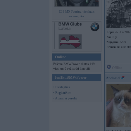
E39 M5 Touring vienīgais
eksemplārs
Kopš:
25. Jun 2002
No:
Rīga
Ziņojumi:
5279
Braucu ar:
nine ele
Online
Pašreiz BMWPower skatās 149
Offline
viesi un 6 reģistrēti lietotāji.
Ienākt BMWPower
Android
• Pieslēgties
• Reģistrēties
• Aizmirsi paroli?