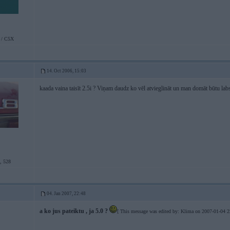
 / C5X
14. Oct 2006, 15:03
kaada vaina taisīt 2.5i ? Viņam daudz ko vēl atvieglināt un man domāt būtu lab
, 528
04. Jan 2007, 22:48
a ko jus pateiktu , ja 5.0 ?
[ This message was edited by: Klima on 2007-01-04 2