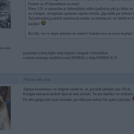
Piemērs no BViķerniekiem un mani!
Mans 3.5L ar sprauslām ar dažnedažādu ražību (palikušas pāri,jo džeks no 
un vienīgais, atvieglinātu spararatu saprāta robežās, gāja labāk par jebkur
Tad padomājot,ja pieliek mazdrusciņ naudas un izdomas,ko var dabūit no M3
karalītis!
Bet labi, viss ir stiepts jēdziens un relatīvs! Katram savs un savas iespējas!
ven turbo
ja pomnju ochenj legko tebja dognal i obognal v bikerniekax
u menja nemnogo modificirovanij M20B20, u tebja M30B30 ili 35
09. Oct 2006, 13:43
Alpinas kronšteinus var mēģināt sasūtīt no .de, precīzāk jāmeklē caur e30.de
Kautgan manuprāt apskatē tāpat tie auni izdrāzīs. Tie par dajebko var izčakarēt,
Pie laba garīgā neko īpaši neskatās, pie slikta pat stabam būs gatavi pip1sties.