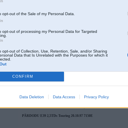
In
o opt-out of the Sale of my Personal Data.
In
, 528
to opt-out of processing my Personal Data for Targeted
ing.
In
09. Oct 2006, 20:31
o opt-out of Collection, Use, Retention, Sale, and/or Sharing
ersonal Data that Is Unrelated with the Purposes for which it
lected.
2006-10-09 13:16, Vadik rakstīja:
Out
ja pomnju ochenj legko tebja dognal i obognal v bikerniekax
u menja nemnogo modificirovanij M20B20, u tebja M30B30 ili 35
CONFIRM
4
3,5L! No pomni to, shto u Tebja modificirovannij i pomaximumu oblehchonnij, 
pokrishki i davlenije ne takoje,kak navernoje nadobi, i shtobi sportivnim E30 
lehko), potomu shto znal, shto na povorote ja meshaju!
Data Deletion
Data Access
Privacy Policy
Turbo AR-
2 VS-412
Ja dumaju,kogda jedu!
Da, 335i ne monstr na trasse,no na ulice hvatajet!
PĀRDODU E39 2,5TDs Touring 20.10.97 7150E