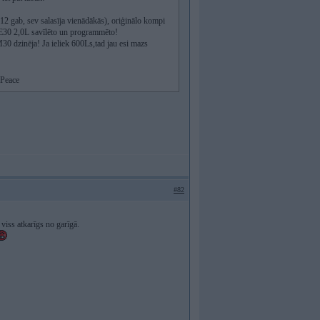
12 gab, sev salasīja vienādākās), oriģinālo kompi
u E30 2,0L savīlēto un programmēto!
0 dzinēja! Ja ieliek 600Ls,tad jau esi mazs
 Peace
#82
 viss atkarīgs no garīgā.