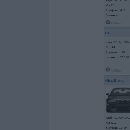
Kopš:
16. Dec 2003
No:
Rīga
Ziņojumi:
5118
Braucu ar:
Offline
ELL
Kopš:
07. Apr 2004
No:
Baloži
Ziņojumi:
1369
Braucu ar:
VW T3
Offline
GirtzB
Kopš:
15. May 200
No:
Rīga
Ziņojumi:
22409