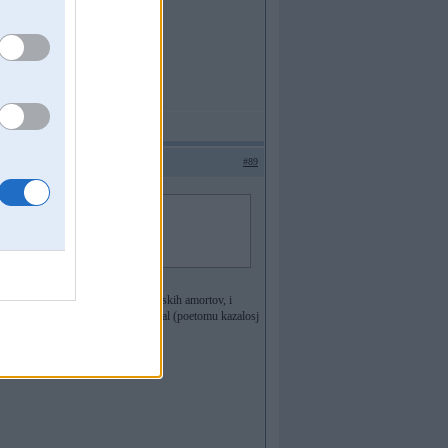
#89
i to shto u menja nebilo takih zhoskih amortov, i
nemeshatj, ja ih na prjamih propuskal (poetomu kazalosj