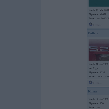
Kopš:
02. Mar 2004
Ziņojumi:
40692
Braucu ar:
E46 M3
Offline
Dullais
Kopš:
31. Jan 2006
No:
Rīga
Ziņojumi:
1233
Braucu ar:
E12 525
Offline
Klima
Kopš:
14. Jan 2006
Ziņojumi:
174
Braucu ar: