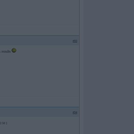
#93
s rezults
#94
2:50 ]