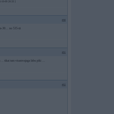
6-10-09 20:33 ]
#90
-30.... no 535-tā
#91
... tikai tam visamvajaga labu piki ....
#92