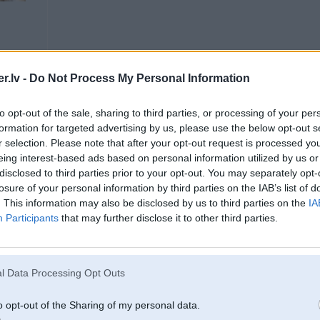
.lv -
Do Not Process My Personal Information
09. Oct 2006, 15:20
to opt-out of the sale, sharing to third parties, or processing of your per
tieši tā, tas auto nav trasēm, bet bānim tur jams uj uj kā spīd.
formation for targeted advertising by us, please use the below opt-out s
-----------------
r selection. Please note that after your opt-out request is processed y
Braukt ir priex.
eing interest-based ads based on personal information utilized by us or
Tikai R6, S54B32 + 2JZ-GE
disclosed to third parties prior to your opt-out. You may separately opt-
2
losure of your personal information by third parties on the IAB’s list of
. This information may also be disclosed by us to third parties on the
IA
Participants
that may further disclose it to other third parties.
LSD)
09. Oct 2006, 17:40
l Data Processing Opt Outs
www.e30.de
o opt-out of the Sharing of my personal data.