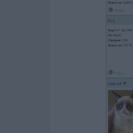
Braucu ar:
2x(R6+
Offline
ELL
Kopš:
07. Apr 2004
No:
Baloži
Ziņojumi:
1369
Braucu ar:
VW T3
Offline
Android