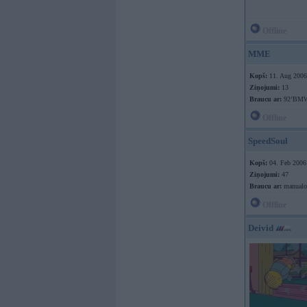
Offline
MME
Kopš:
11. Aug 2006
Ziņojumi:
13
Braucu ar:
92’BMW
Offline
SpeedSoul
Kopš:
04. Feb 2006
Ziņojumi:
47
Braucu ar:
manualo
Offline
Deivid