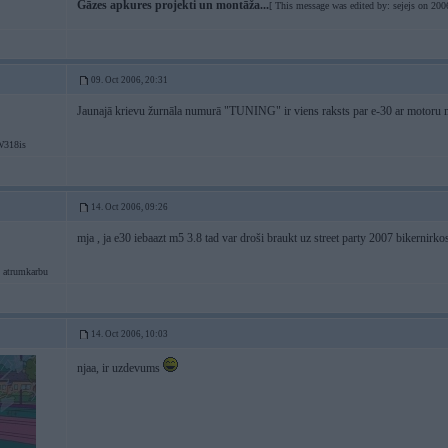
Gāzes apkures projekti un montāža...
[ This message was edited by: sejejs on 200
09. Oct 2006, 20:31
Jaunajā krievu žurnāla numurā "TUNING" ir viens raksts par e-30 ar motoru m
318is
14. Oct 2006, 09:26
mja , ja e30 iebaazt m5 3.8 tad var droši braukt uz street party 2007 bikernirkos 
 atrumkarbu
14. Oct 2006, 10:03
njaa, ir uzdevums