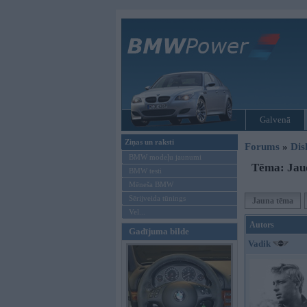
Galvenā
Ziņas un raksti
Forums
»
Dis
BMW modeļu jaunumi
Tēma: Jau
BMW testi
Mēneša BMW
Sērijveida tūnings
Jauna tēma
Vel...
Autors
Gadījuma bilde
Vadik