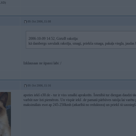
LSD)
09. Oct 2006, 15:08
2006-10-09 14:52, GirtzB rakstīja:
kā dambergs savulaik rakstīja, smagi, priekša smaga, pakaļa viegla, jaudas
Izklausaas ne iipassi labi :/
09. Oct 2006, 15:16
apsties iekš e30.de - tur ir viss smalki aprakstīts. Īstenībā tur diezgan daudzi tād
varbūt nav īsti piemērots. Un vispār iekš .de pamatā pārbūves taisīja lai varētu
maksimālais esot ap 245-250kmh (atkarībā no reduktora) un priekš tā sasnieg