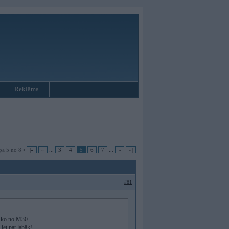
Reklāma
pa 5 no 8 •
|«
«
...
3
4
5
6
7
...
»
»|
#81
 ko no M30...
 iet pat labāk!