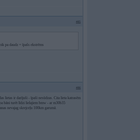
#85
 bik pa daudz = īpašs ekstrēms
#86
as lietas ir darījuši - īpaši nesūdzas. Cita lieta katrasēm
 pa bāni turēt līdzi lielajiem bmw - ar m30b35
šanas nevajag skrejceļu 100km garumā.