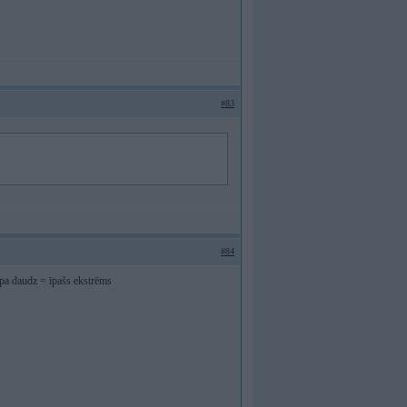
#83
#84
 pa daudz = īpašs ekstrēms