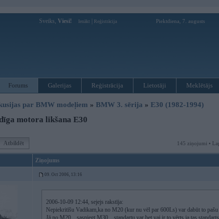
Sveiks,
Viesi!
|
Piektdiena, 7. augusts
Ienākt
Reģistrācija
Forums
Galerijas
Reģistrācija
Lietotāji
Meklētājs
kusijas par BMW modeļiem
»
BMW 3. sērija
»
E30 (1982-1994)
dīga motora likšana E30
Atbildēt
145 ziņojumi • La
Ziņojums
09. Oct 2006, 13:16
2006-10-09 12:44, sejejs rakstīja:
Nepiekritīšu Vadikam,ka no M20 (kur nu vēl par 600Ls) var dabūt to pašu
Jā no M20... sasniegt M30... standartu var,bet vai ir to vērts,ja tas standarts