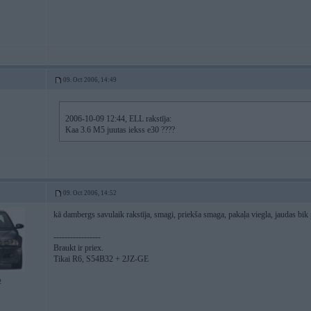
09. Oct 2006, 14:49
2006-10-09 12:44, ELL rakstīja:
Kaa 3.6 M5 juutas iekss e30 ????
09. Oct 2006, 14:52
kā dambergs savulaik rakstīja, smagi, priekša smaga, pakaļa viegla, jaudas bik
-----------------
Braukt ir priex.
Tikai R6, S54B32 + 2JZ-GE
2