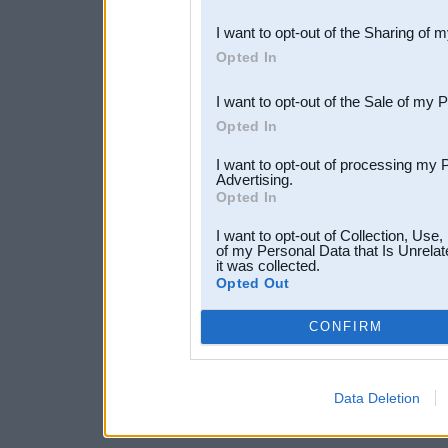
also be disclosed by us to 
I want to opt-out of the Sharing of 
Downstream Participants
th
Opted In
third parties.
I want to opt-out of the Sale of my 
Opted In
I want to opt-out of processing my 
Advertising.
Opted In
I want to opt-out of Collection, Use
of my Personal Data that Is Unrelat
it was collected.
Opted Out
CONFIRM
Data Deletion