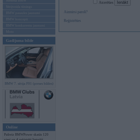
Mēneša BMW
Atcerēties
Sērijveida tūnings
Aizmirsi paroli?
BMW pasaules jaunumi
BMW koncepti
Reģistrēties
BMW konkurentu jaunumi
Moto
Gadījuma bilde
BMW 7. sērija F01 (preses bildes)
Online
Pašreiz BMWPower skatās 120
viesi un 4 reģistrēti lietotāji.