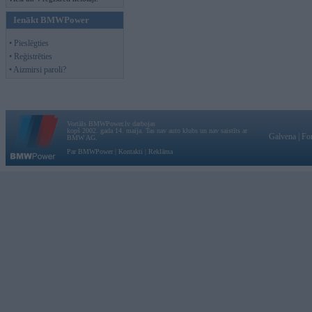
Ienākt BMWPower
• Pieslēgties
• Reģistrēties
• Aizmirsi paroli?
Vortāls BMWPower.lv darbojas
kopš 2002. gada 14. maija. Tas nav auto klubs un nav saistīts ar
Galvena
|
Fo
BMW AG.
Par BMWPower
|
Kontakti
|
Reklāma