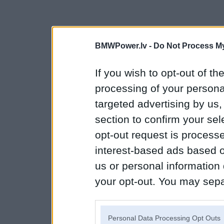
BMWPower.lv -
Do Not Process My
If you wish to opt-out of the
processing of your personal
targeted advertising by us
section to confirm your sel
opt-out request is proces
interest-based ads based o
us or personal information d
your opt-out. You may separ
disclosure of your personal
IAB’s list of downstream pa
Personal Data Processing Opt Outs