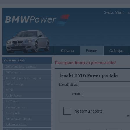
Sveiks,
Viesi!
Ie
Galvenā
Forums
Galerijas
Ziņas un raksti
Tikai reģistrēti lietotāji var pievienot atbildes!
BMW modeļu jaunumi
BMW testi
Ienākt BMWPower portālā
Tehnoloģijas & sasniegumi
BMW Latvijā
Lietotājvārds:
MINI
Parole:
Rolls-Royce
Pasākumi
Vadāmības tests
Autosports
BMWPower aktuāli
Reklāmas raksti