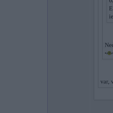
0
E
i
Ned
var, 