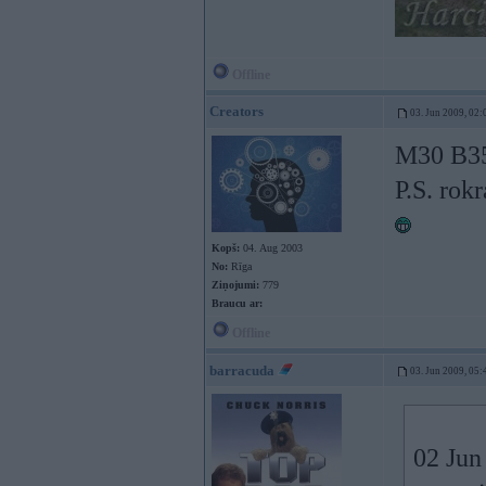
Offline
Creators
03. Jun 2009, 02:
M30 B35 
P.S. rokr
Kopš:
04. Aug 2003
No:
Rīga
Ziņojumi:
779
Braucu ar:
Offline
barracuda
03. Jun 2009, 05:
02 Jun