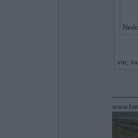
Nedo
var, va
----------
www.bm