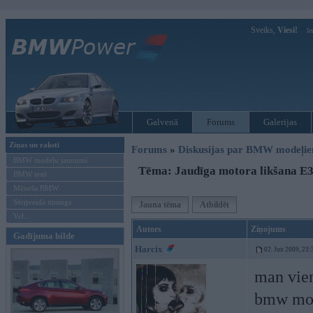
Sveiks,
Viesi!
Ie
Galvenā
Forums
Galerijas
Ziņas un raksti
Forums
»
Diskusijas par BMW modeļi
BMW modeļu jaunumi
Tēma: Jaudīga motora likšana E
BMW testi
Mēneša BMW
Sērijveida tūnings
Jauna tēma
Atbildēt
Vel...
Autors
Ziņojums
Gadījuma bilde
Harcix
02. Jun 2009, 23:
man vien
bmw mode