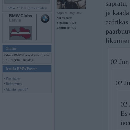
sapratu,
BMW X6 E71 (preses bildes)
ja kaada
Kopš:
16. May 2002
No:
Valmiera
aafrikas
Ziņojumi:
7824
Braucu ar:
V10
paarbuuv
likumiem
Online
Pašreiz BMWPower skatās 95 viesi
un 1 reģistrēti lietotāji.
02 Jun
Ienākt BMWPower
• Pieslēgties
02 Ju
• Reģistrēties
• Aizmirsi paroli?
02 
Es 
iec