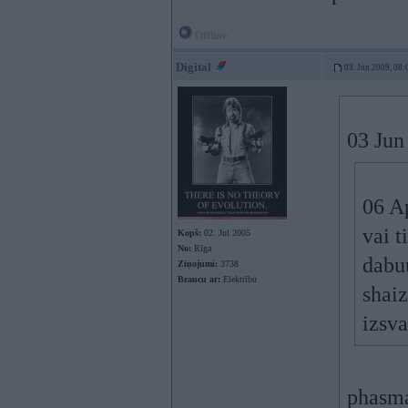
Offline
Digital
03. Jun 2009, 08:
03 Jun
06 Ap
vai t
Kopš:
02. Jul 2005
No:
Rīga
dabuu
Ziņojumi:
3738
Braucu ar:
Elektrību
shaiz
izsv
phasma