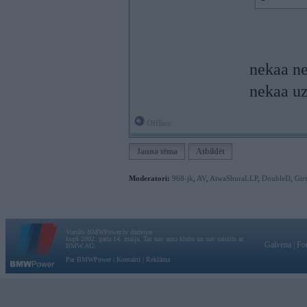
nekaa ne
nekaa u
Offline
Jauna tēma
Atbildēt
Moderatori:
968-jk
,
AV
,
AiwaShuraLLP
,
DoubleD
,
Gir
Vortāls BMWPower.lv darbojas
kopš 2002. gada 14. maija. Tas nav auto klubs un nav saistīts ar
Galvena
|
Fo
BMW AG.
Par BMWPower
|
Kontakti
|
Reklāma