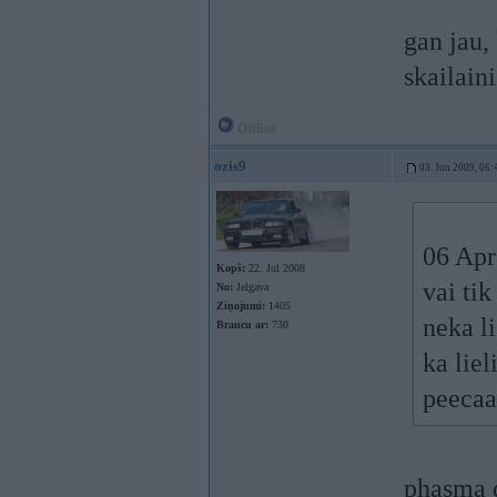
gan jau,
skailain
Offline
ozis9
03. Jun 2009, 06:
06 Apr
Kopš:
22. Jul 2008
vai tik
No:
Jelgava
Ziņojumi:
1405
neka l
Braucu ar:
730
ka liel
peeca
phasma d