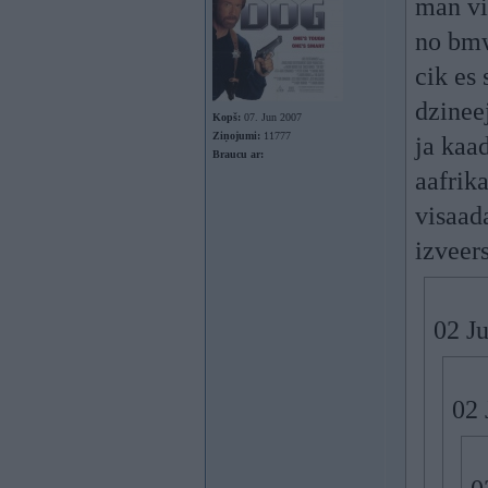
man vi
no bmw
cik es
dzineej
Kopš:
07. Jun 2007
Ziņojumi:
11777
ja kaa
Braucu ar:
aafrika
visaad
izveer
02 Ju
02 