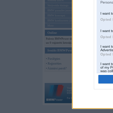
Mēneša BMW
Persona
Sērijveida tūnings
BMW pasaules jaunumi
I want t
BMW koncepti
Opted 
BMW konkurentu jaunumi
Moto
I want t
Online
Opted 
Pašreiz BMWPower skatās 93 viesi
un 0 reģistrēti lietotāji.
I want 
Advertis
Ienākt BMWPower
Opted 
• Pieslēgties
• Reģistrēties
I want t
of my P
• Aizmirsi paroli?
was col
Opted 
Vortāls BMWPower.lv darbojas
kopš 2002. gada 14. maija. Tas nav auto klubs
BMW AG.
Par BMWPower
|
Kontakti
|
Reklāma