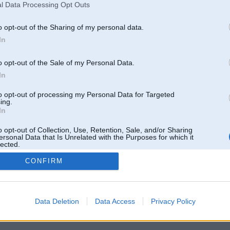
l Data Processing Opt Outs
o opt-out of the Sharing of my personal data.
In
o opt-out of the Sale of my Personal Data.
In
to opt-out of processing my Personal Data for Targeted
ing.
In
o opt-out of Collection, Use, Retention, Sale, and/or Sharing
ersonal Data that Is Unrelated with the Purposes for which it
lected.
Out
CONFIRM
 un nav saistīts ar
Galvena
|
Forums
|
Galerijas
|
Reģistrācija
|
Lietotaāji
|
Meklētājs
|
Reklā
Data Deletion
Data Access
Privacy Policy