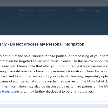
Sveiks,
Viesi!
|
Piektdiena, 7. augusts
Ienākt
Reģistrācija
Forums
Galerijas
Reģistrācija
Lietotāji
Meklētājs
.lv -
Do Not Process My Personal Information
Lietotāja FC profils
to opt-out of the sale, sharing to third parties, or processing of your per
formation for targeted advertising by us, please use the below opt-out s
Pēdējo reizi manīts: 15. Aug 2016, 07:55
r selection. Please note that after your opt-out request is processed y
eing interest-based ads based on personal information utilized by us or
Lietotājvārds:
FC
disclosed to third parties prior to your opt-out. You may separately opt-
Braucu ar:
HM-1682
losure of your personal information by third parties on the IAB’s list of
Ziņojumi forumā:
809
. This information may also be disclosed by us to third parties on the
IA
Participants
that may further disclose it to other third parties.
Pēdējie ziņojumi forumā
[
]