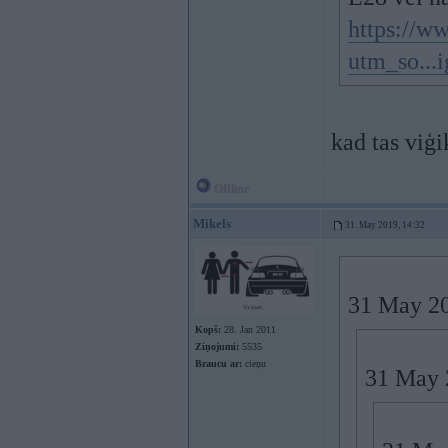
https://w
utm_so...
kad tas viģ
Offline
Mikels
31. May 2019, 14:32
31 May 20
Kopš:
28. Jan 2011
Ziņojumi:
5535
Braucu ar:
cieņu
31 May 