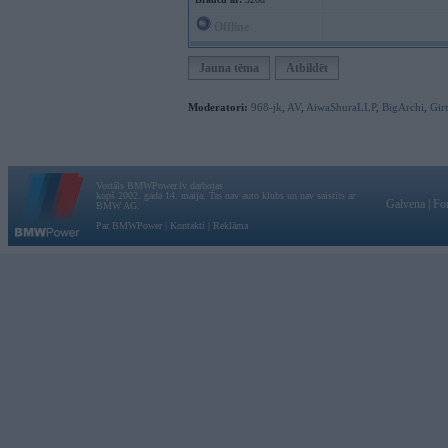
Offline
Jauna tēma
Atbildēt
Moderatori:
968-jk
,
AV
,
AiwaShuraLLP
,
BigArchi
,
Gir
Vortāls BMWPower.lv darbojas
kopš 2002. gada 14. maija. Tas nav auto klubs un nav saistīts ar
Galvena
|
Fo
BMW AG.
Par BMWPower
|
Kontakti
|
Reklāma