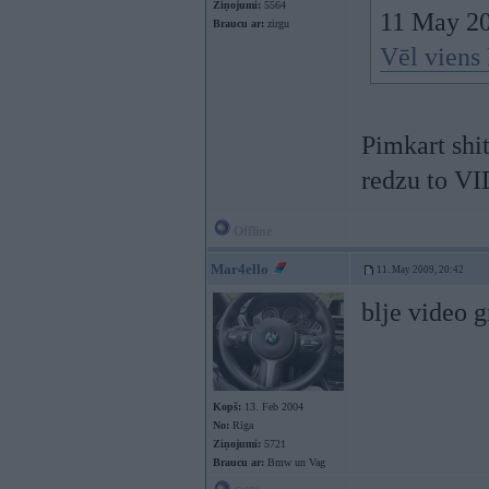
Ziņojumi:
5564
11 May 20
Braucu ar:
zirgu
Vēl viens
Pimkart shit
redzu to V
Offline
Mar4ello
11. May 2009, 20:42
blje video 
Kopš:
13. Feb 2004
No:
Rīga
Ziņojumi:
5721
Braucu ar:
Bmw un Vag