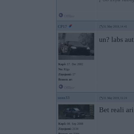
Offline
CP17
31. May 2019, 14:41
un? labs au
Kopš:
17. Dec 2002
No:
Rīga
Ziņojumi:
17
Braucu ar:
Offline
sonx33
31. May 2019, 15:24
Bet reali ar
Kopš:
08. Sep 2008
Ziņojumi:
2134
Braucu ar:
320d