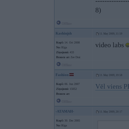
--------------
8)
Offline
Kashinjsh
11. May 2009, 11:59
Kopš:
14. Oct 2008
video labs
No:
Rīga
Ziņojumi:
433
Braucu ar:
Zee Drai
Offline
Fashion
11. May 2009, 19:58
Kopš:
06. Jun 2007
Vēl viens 
Ziņojumi:
15052
Braucu ar:
Offline
-ATAMAH-
11. May 2009, 20:17
Kopš:
30. Dec 2005
No:
Rīga