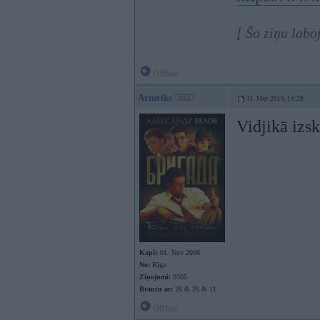
[ Šo ziņu lab
Offline
Arturiks
31. May 2019, 14:28
Vidjikā izsk
Kopš:
01. Nov 2008
No:
Rīga
Ziņojumi:
9305
Braucu ar:
26 & 26 & 11
Offline