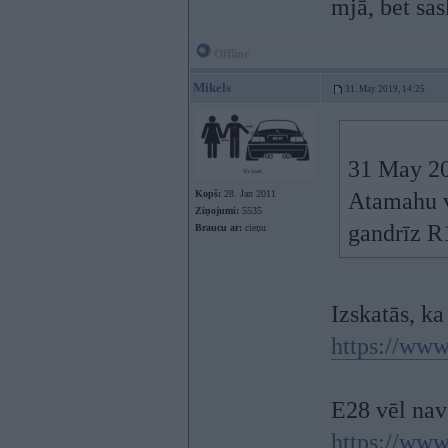
mjā, bet sa
Offline
Mikels
31. May 2019, 14:25
31 May 20
Kopš:
28. Jan 2011
Atamahu v
Ziņojumi:
5535
gandrīz R
Braucu ar:
cieņu
Izskatās, k
https://ww
E28 vēl nav
https://ww