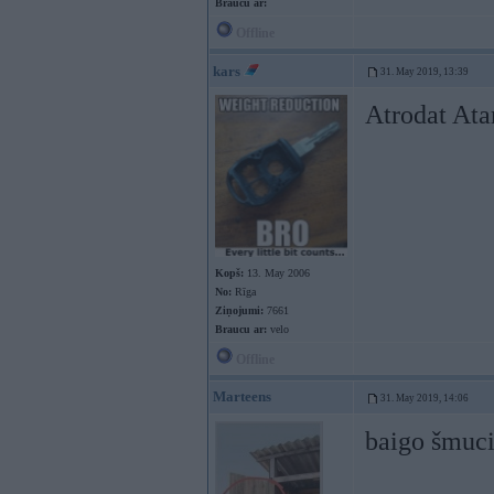
Braucu ar:
Offline
kars
31. May 2019, 13:39
Atrodat Ata
Kopš:
13. May 2006
No:
Rīga
Ziņojumi:
7661
Braucu ar:
velo
Offline
Marteens
31. May 2019, 14:06
baigo šmuci 