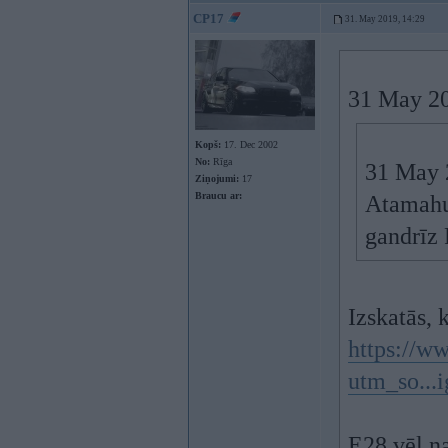
CP17
31. May 2019, 14:29
31 May 20
Kopš:
17. Dec 2002
No:
Rīga
31 May 
Ziņojumi:
17
Braucu ar:
Atamahu 
gandrīz 
Izskatās, 
https://
utm_so...
E28 vēl n