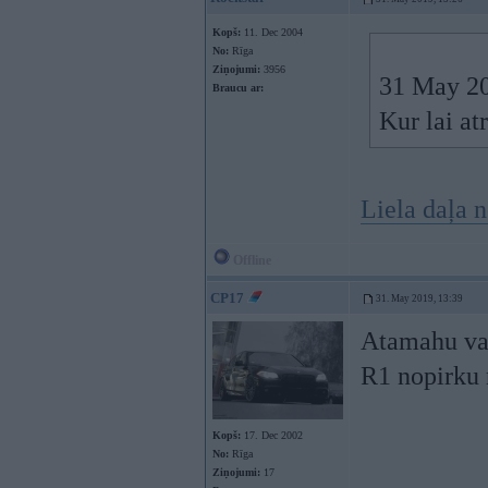
Kopš:
11. Dec 2004
No:
Rīga
Ziņojumi:
3956
31 May 20
Braucu ar:
Kur lai at
Liela daļa
Offline
CP17
31. May 2019, 13:39
Atamahu vai
R1 nopirku 
Kopš:
17. Dec 2002
No:
Rīga
Ziņojumi:
17