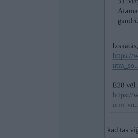
31 Ma
Atamah
gandrī
Izskatās
https:/
utm_so.
E28 vēl
https:/
utm_so.
kad tas v