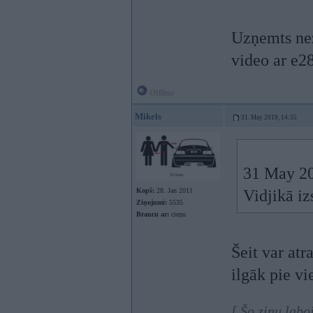
Uzņemts nezi
video ar e28
Offline
Mikels
31. May 2019, 14:35
31 May 20
Kopš:
28. Jan 2011
Vidjikā iz
Ziņojumi:
5535
Braucu ar:
cieņu
Šeit var atr
ilgāk pie v
[ Šo ziņu lab