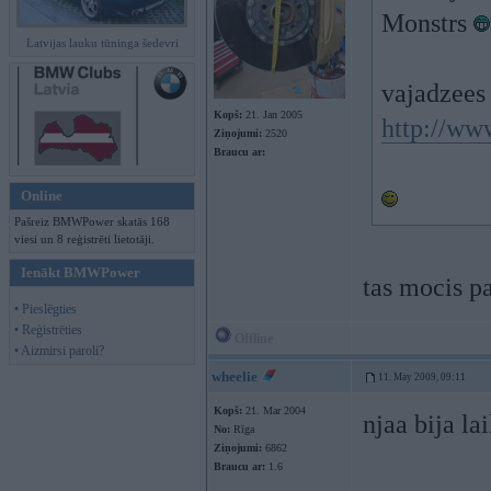
Monstrs
Latvijas lauku tūninga šedevri
vajadzees 
Kopš:
21. Jan 2005
http://w
Ziņojumi:
2520
Braucu ar:
Online
Pašreiz BMWPower skatās 168
viesi un 8 reģistrēti lietotāji.
Ienākt BMWPower
tas mocis p
• Pieslēgties
• Reģistrēties
Offline
• Aizmirsi paroli?
wheelie
11. May 2009, 09:11
Kopš:
21. Mar 2004
njaa bija la
No:
Rīga
Ziņojumi:
6862
Braucu ar:
1.6