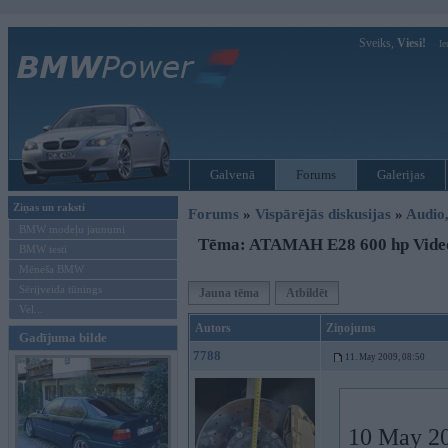
Sveiks,
Viesi!
Ie
Galvenā
Forums
Galerijas
Ziņas un raksti
Forums
»
Vispārējās diskusijas
»
Audio,
BMW modeļu jaunumi
Tēma: ATAMAH E28 600 hp Video
BMW testi
Mēneša BMW
Sērijveida tūnings
Jauna tēma
Atbildēt
Vel...
Autors
Ziņojums
Gadījuma bilde
7788
11. May 2009, 08:50
10 May 20