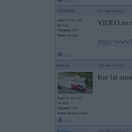
Offline
-ATAMAH-
12. May 2009, 10:22
Kopš:
30. Dec 2005
VIDEO no re
No:
Rīga
Ziņojumi:
5564
Braucu ar:
zirgu
http://www
Offline
Dzhanis
31. May 2019, 13:24
Kur lai atr
Kopš:
29. Dec 2007
No:
Rīga
Ziņojumi:
3734
Braucu ar:
kreiso labejo
Offline
Rockstar
31. May 2019, 13:26