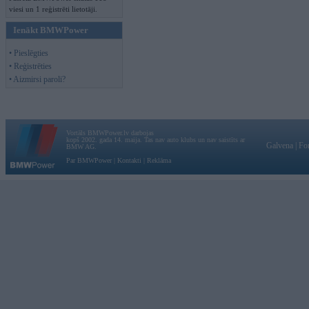
viesi un 1 reģistrēti lietotāji.
Ienākt BMWPower
• Pieslēgties
• Reģistrēties
• Aizmirsi paroli?
Vortāls BMWPower.lv darbojas
kopš 2002. gada 14. maija. Tas nav auto klubs un nav saistīts ar
Galvena
|
Fo
BMW AG.
Par BMWPower
|
Kontakti
|
Reklāma