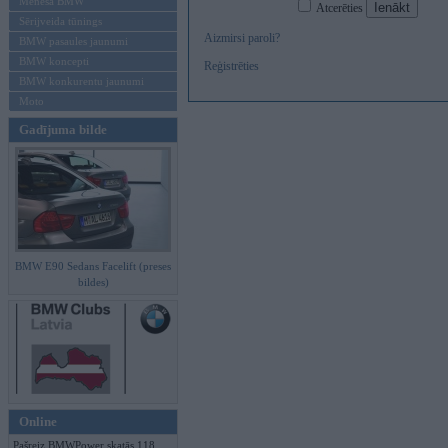
Mēneša BMW
Atcerēties
Sērijveida tūnings
Aizmirsi paroli?
BMW pasaules jaunumi
BMW koncepti
Reģistrēties
BMW konkurentu jaunumi
Moto
Gadījuma bilde
BMW E90 Sedans Facelift (preses
bildes)
Online
Pašreiz BMWPower skatās 118