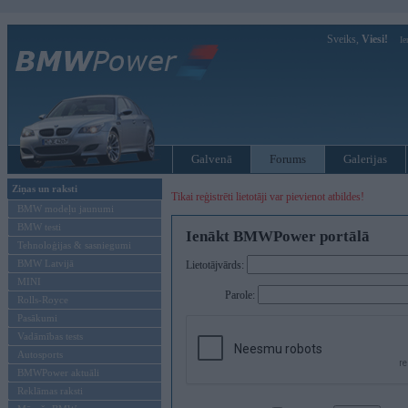
Sveiks,
Viesi!
Ie
Galvenā
Forums
Galerijas
Ziņas un raksti
Tikai reģistrēti lietotāji var pievienot atbildes!
BMW modeļu jaunumi
BMW testi
Ienākt BMWPower portālā
Tehnoloģijas & sasniegumi
BMW Latvijā
Lietotājvārds:
MINI
Parole:
Rolls-Royce
Pasākumi
Vadāmības tests
Autosports
BMWPower aktuāli
Reklāmas raksti