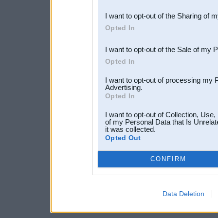
also be disclosed by us to 
I want to opt-out of the Sharing of 
Downstream Participants
th
Opted In
third parties.
I want to opt-out of the Sale of my 
Opted In
I want to opt-out of processing my 
Advertising.
Opted In
I want to opt-out of Collection, Use
of my Personal Data that Is Unrelat
it was collected.
Opted Out
CONFIRM
Data Deletion