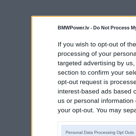
BMWPower.lv -
Do Not Process My
If you wish to opt-out of the
processing of your personal
targeted advertising by us
section to confirm your sel
opt-out request is proces
interest-based ads based o
us or personal information d
your opt-out. You may separ
disclosure of your personal
IAB’s list of downstream pa
Personal Data Processing Opt Outs