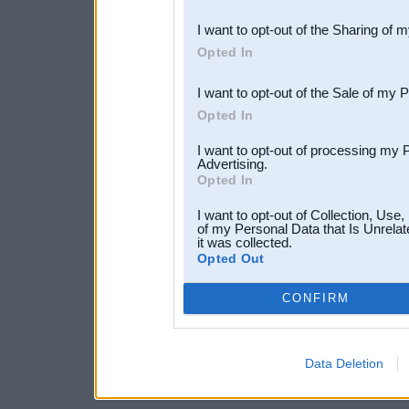
also be disclosed by us to 
I want to opt-out of the Sharing of 
Downstream Participants
th
Opted In
third parties.
I want to opt-out of the Sale of my 
Opted In
I want to opt-out of processing my 
Advertising.
Opted In
I want to opt-out of Collection, Use
of my Personal Data that Is Unrelat
it was collected.
Opted Out
CONFIRM
Data Deletion