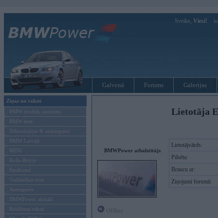
Sveiks,
Viesi!
Ie
Galvenā
Forums
Galerijas
Ziņas un raksti
Lietotāja E
BMW modeļu jaunumi
BMW testi
Tehnoloģijas & sasniegumi
BMW Latvijā
Lietotājvārds:
MINI
BMWPower atbalstītājs
Pilsēta:
Rolls-Royce
Braucu ar:
Pasākumi
Vadāmības tests
Ziņojumi forumā:
Autosports
BMWPower aktuāli
Reklāmas raksti
Offline