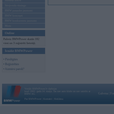
Mēneša BMW
Sērijveida tūnings
BMW pasaules jaunumi
BMW koncepti
BMW konkurentu jaunumi
Moto
Online
Pašreiz BMWPower skatās 182
viesi un 3 reģistrēti lietotāji.
Ienākt BMWPower
• Pieslēgties
• Reģistrēties
• Aizmirsi paroli?
Vortāls BMWPower.lv darbojas
kopš 2002. gada 14. maija. Tas nav auto klubs un nav saistīts ar
Galvena
|
Fo
BMW AG.
Par BMWPower
|
Kontakti
|
Reklāma