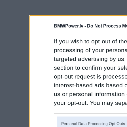
BMWPower.lv -
Do Not Process My
If you wish to opt-out of the
processing of your personal
targeted advertising by us
section to confirm your sel
opt-out request is proces
interest-based ads based o
us or personal information d
your opt-out. You may separ
disclosure of your personal
IAB’s list of downstream pa
Personal Data Processing Opt Outs