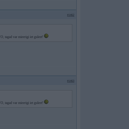
#1462
, tagad var mieerigi iet guleet!
#1463
, tagad var mieerigi iet guleet!