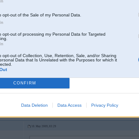
In
o opt-out of the Sale of my Personal Data.
In
to opt-out of processing my Personal Data for Targeted
ing.
In
10. May 2009, 03:28
o opt-out of Collection, Use, Retention, Sale, and/or Sharing
ersonal Data that Is Unrelated with the Purposes for which it
A vini mirgalkas iesleedza?
lected.
Out
CONFIRM
4
Data Deletion
Data Access
Privacy Policy
10. May 2009, 03:29