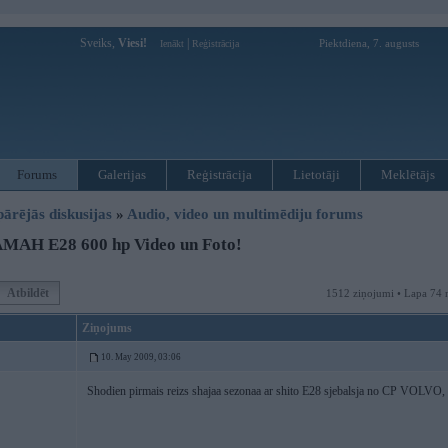
Sveiks,
Viesi!
|
Piektdiena, 7. augusts
Ienākt
Reģistrācija
Forums
Galerijas
Reģistrācija
Lietotāji
Meklētājs
pārējās diskusijas
»
Audio, video un multimēdiju forums
MAH E28 600 hp Video un Foto!
Atbildēt
1512 ziņojumi • Lapa 74 
Ziņojums
10. May 2009, 03:06
Shodien pirmais reizs shajaa sezonaa ar shito E28 sjebalsja no CP VOLVO, t