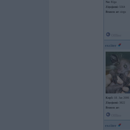
No:
Rīga
Ziņojumi:
5564
Braucu ar:
zirgu
Offline
exciter
Kopš:
18. Jan 2006
Ziņojumi:
3822
Braucu ar:
Offline
exciter