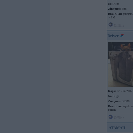
No:
Rīga
Ziņojumi:
938
Braucu ar:
pulejamo
> PM
Offline
Driver
Kopš:
22. Jun 2002
No:
Rīga
Ziņojumi:
31536
Braucu ar:
iepirkum
outletu
Offline
-ATAMAH-