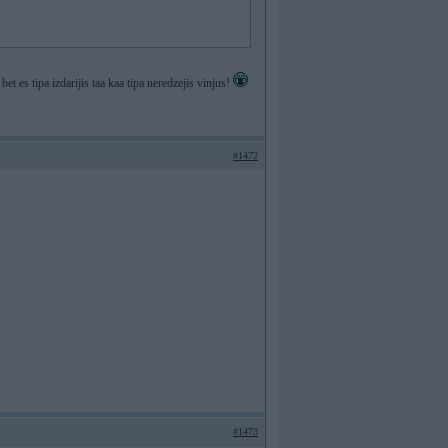
bet es tipa izdarijis taa kaa tipa neredzejis vinjus!
#1472
#1473