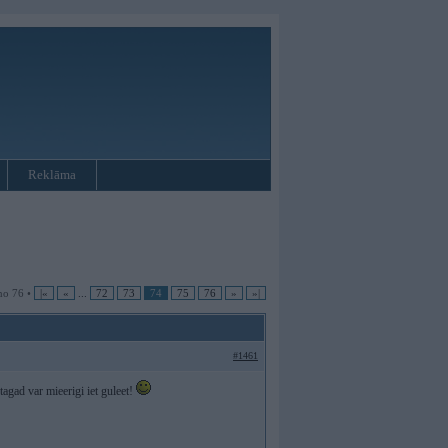
Reklāma
no 76 •
|«
«
...
72
73
74
75
76
»
»|
#1461
agad var mieerigi iet guleet!