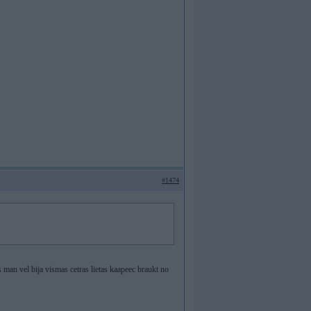
#1474
 man vel bija vismas cetras lietas kaapeec braukt no