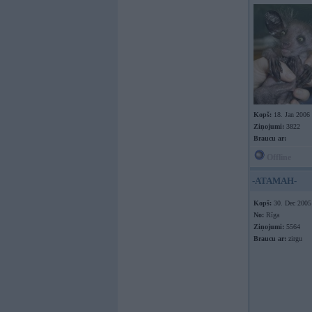
Kopš:
18. Jan 2006
Ziņojumi:
3822
Braucu ar:
Offline
-ATAMAH-
Kopš:
30. Dec 2005
No:
Rīga
Ziņojumi:
5564
Braucu ar:
zirgu