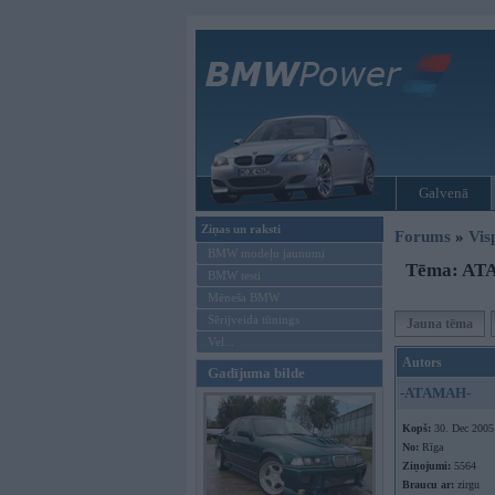
Galvenā
Ziņas un raksti
Forums
»
Vis
BMW modeļu jaunumi
Tēma: ATA
BMW testi
Mēneša BMW
Sērijveida tūnings
Jauna tēma
Vel...
Autors
Gadījuma bilde
-ATAMAH-
Kopš:
30. Dec 2005
No:
Rīga
Ziņojumi:
5564
Braucu ar:
zirgu