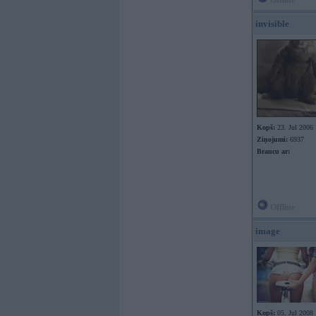
Offline
invisible
Kopš:
23. Jul 2006
Ziņojumi:
6937
Braucu ar:
Offline
image
Kopš:
05. Jul 2008