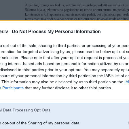
A xuli tur, draugs sez blakus, vel plus vinjsh gribeja paskatit kaa vinja iet nu
Sakuma bija ta, izbraucis no pagrieziena uz taisno ar otru atrumu un pedali g
ko vienado ar CP apparatu un uzreiz nokretis pedali, bet bija laikam par veel
pirms mani taja bridi bija pagriezins es tur, otru robu un atkal griida ar piln
170-180km/h(treshaja beidzas tikaj uz 190-200km/h), peectam paa bremzem gr
pasha operacija, pec nakoshaha pagrieziena vinjus jau nebija redzams aizmugu
.lv -
Do Not Process My Personal Information
Imantas rajona uz citu un visus darijumus!
to opt-out of the sale, sharing to third parties, or processing of your per
formation for targeted advertising by us, please use the below opt-out s
10. May 2009, 03:22
r selection. Please note that after your opt-out request is processed y
eing interest-based ads based on personal information utilized by us or
Zel bija jau tumshi un nefilmejis kaa 3 stundas atpakalj paa trasee no 50km/h 
disclosed to third parties prior to your opt-out. You may separately opt-
losure of your personal information by third parties on the IAB’s list of
. This information may also be disclosed by us to third parties on the
IA
Participants
that may further disclose it to other third parties.
10. May 2009, 03:26
A viņi diskotēku ierubīja? Vai vienkārši meta riņķī?
l Data Processing Opt Outs
o opt-out of the Sharing of my personal data.