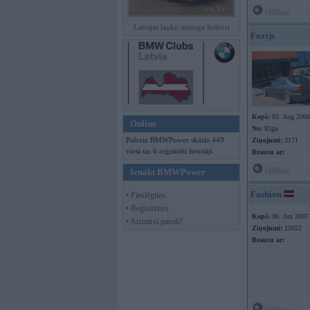
Offline
Latvijas lauku tūninga šedevri
Foxijs
Kopš:
02. Aug 2006
Online
No:
Rīga
Pašreiz BMWPower skatās 449
Ziņojumi:
3171
viesi un 6 reģistrēti lietotāji.
Braucu ar:
Offline
Ienākt BMWPower
Fashion
• Pieslēgties
• Reģistrēties
Kopš:
06. Jun 2007
• Aizmirsi paroli?
Ziņojumi:
15052
Braucu ar: