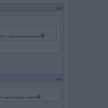
#1464
OLVO, tagad var mieerigi iet guleet!
#1465
, tagad var mieerigi iet guleet!