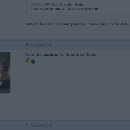
10 May 2009, 03:26:51 exciter rakstīja:
A viņi diskotēku ierubīja? Vai vienkārši meta riņķī?
Diskoteka bija kad es peec pirma pagrieziea uz taisno ierubijis pedalii gridaa, 
10. May 2009, 03:34
Nu tad viss narmalna,nav ko viniem tik leeni braukt
10. May 2009, 03:37