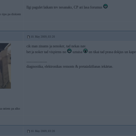
Ilgi pagulet laikam tev nesanaks, CP ari lasa forumus
 ripu pa diskiem
10. May 2009, 03:20
cik man zinams ja nenoker, tad nekas nav.
bet ja noker tad vispirms no
uztaisa
un tikai tad prasa dokjus un kap
-----------------
diagnostika, elektronikas remonts & pretaizdzīšanas iekārtas.
a ratiem pa alko
10. May 2009, 03:20