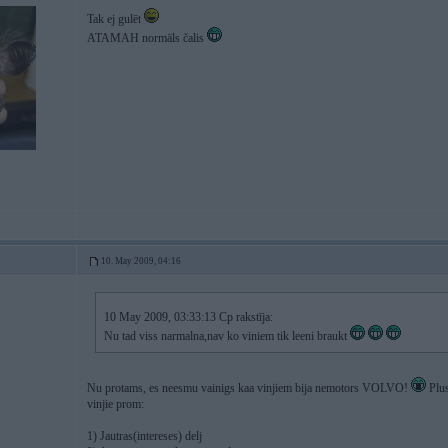
Tak ej gulēt
ATAMAH normāls čalis
10. May 2009, 04:16
10 May 2009, 03:33:13 Cp rakstīja:
Nu tad viss narmalna,nav ko viniem tik leeni braukt
Nu protams, es neesmu vainigs kaa vinjiem bija nemotors VOLVO!
Plus
vinjie prom:
1) Jautras(intereses) delj