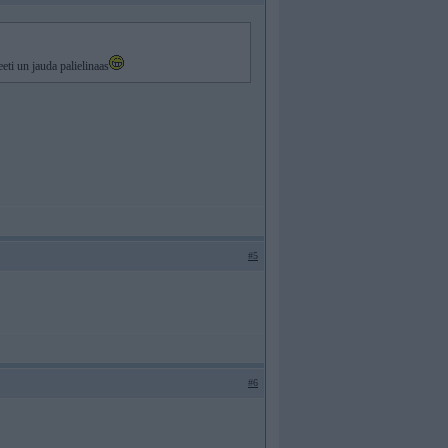
eti un jauda palielinaas
#5
#6