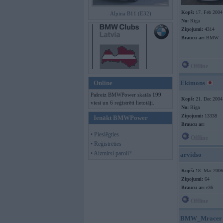
Kopš:
17. Feb 2004
Alpina B11 (E32)
No:
Rīga
Ziņojumi:
4314
Braucu ar:
BMW
Offline
Online
Ekimons
Pašreiz BMWPower skatās 199
Kopš:
21. Dec 2004
viesi un 6 reģistrēti lietotāji.
No:
Rīga
Ziņojumi:
13338
Ienākt BMWPower
Braucu ar:
• Pieslēgties
Offline
• Reģistrēties
• Aizmirsi paroli?
arvidso
Kopš:
18. Mar 2006
Ziņojumi:
64
Braucu ar:
e36
Offline
BMW_Mracer