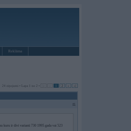
Reklāma
24 ziņojumi • Lapa 1 no 2 •
|«
«
1
2
»
»|
#1
u kuru ir divi varianti 730 1995.gada vai 523