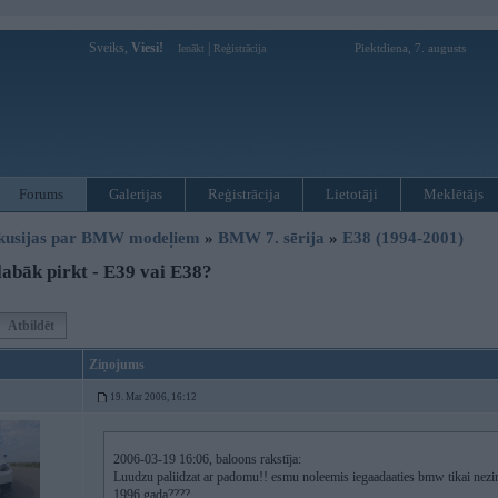
Sveiks,
Viesi!
|
Piektdiena, 7. augusts
Ienākt
Reģistrācija
Forums
Galerijas
Reģistrācija
Lietotāji
Meklētājs
kusijas par BMW modeļiem
»
BMW 7. sērija
»
E38 (1994-2001)
abāk pirkt - E39 vai E38?
Atbildēt
Ziņojums
19. Mar 2006, 16:12
2006-03-19 16:06, baloons rakstīja:
Luudzu paliidzat ar padomu!! esmu noleemis iegaadaaties bmw tikai nezin
1996.gada????