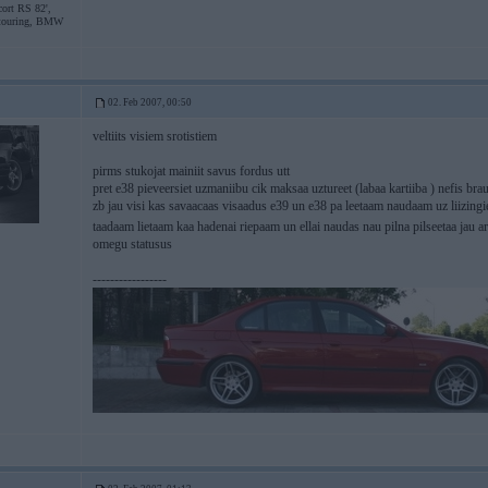
ort RS 82',
touring, BMW
02. Feb 2007, 00:50
veltiits visiem srotistiem
pirms stukojat mainiit savus fordus utt
pret e38 pieveersiet uzmaniibu cik maksaa uztureet (labaa kartiiba ) nefis br
zb jau visi kas savaacaas visaadus e39 un e38 pa leetaam naudaam uz liizin
taadaam lietaam kaa hadenai riepaam un ellai naudas nau pilna pilseetaa jau a
omegu statusus
-----------------