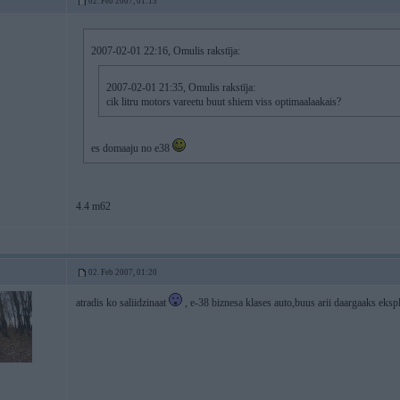
02. Feb 2007, 01:13
2007-02-01 22:16, Omulis rakstīja:
2007-02-01 21:35, Omulis rakstīja:
cik litru motors vareetu buut shiem viss optimaalaakais?
es domaaju no e38
4.4 m62
02. Feb 2007, 01:20
atradis ko saliidzinaat
, e-38 biznesa klases auto,buus arii daargaaks ekspl