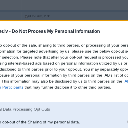
01. Feb 2007, 21:35
cik litru motors vareetu buut shiem viss optimaalaakais?
.lv -
Do Not Process My Personal Information
-----------------
http://www.unfoto.lv
to opt-out of the sale, sharing to third parties, or processing of your per
formation for targeted advertising by us, please use the below opt-out s
r selection. Please note that after your opt-out request is processed y
eing interest-based ads based on personal information utilized by us or
disclosed to third parties prior to your opt-out. You may separately opt-
losure of your personal information by third parties on the IAB’s list of
ort RS 82',
. This information may also be disclosed by us to third parties on the
IA
touring, BMW
Participants
that may further disclose it to other third parties.
01. Feb 2007, 21:48
l Data Processing Opt Outs
3
2006-10-03 00:57, Mikuzz rakstīja:
o opt-out of the Sharing of my personal data.