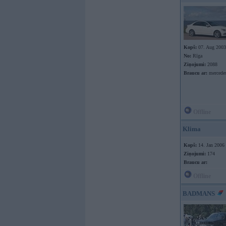
Kopš:
07. Aug 2003
No:
Rīga
Ziņojumi:
2088
Braucu ar:
mercede
Offline
Klima
Kopš:
14. Jan 2006
Ziņojumi:
174
Braucu ar:
Offline
BADMANS