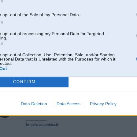
In
2006-10-03 00:50, Klima rakstīja:
ko teiksiet par 728 1996-1999g?
o opt-out of the Sale of my Personal Data.
In
manupaaraat 2.8 uz semaka ir njirgaashanaas...
to opt-out of processing my Personal Data for Targeted
ing.
In
nesaki gan. ja motors nav galiigi nopists tad ir pat visnotalj ok.
o opt-out of Collection, Use, Retention, Sale, and/or Sharing
ersonal Data that Is Unrelated with the Purposes for which it
lected.
Out
01. Feb 2007, 22:16
CONFIRM
2007-02-01 21:35, Omulis rakstīja:
cik litru motors vareetu buut shiem viss optimaalaakais?
Data Deletion
Data Access
Privacy Policy
es domaaju no e38
-----------------
http://www.unfoto.lv