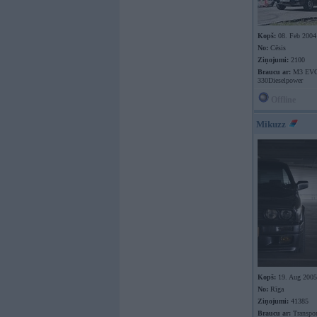
Kopš:
08. Feb 2004
No:
Cēsis
Ziņojumi:
2100
Braucu ar:
M3 EVO
330Dieselpower
Offline
Mikuzz
Kopš:
19. Aug 2005
No:
Rīga
Ziņojumi:
41385
Braucu ar:
Transport