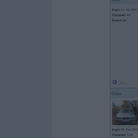
Kopš:
11. Jul 2003
Ziņojumi:
461
Braucu ar:
Offline
Gotss
Kopš:
06. Feb 2004
Ziņojumi:
1144