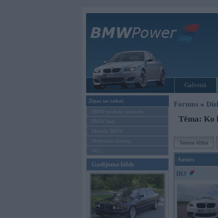
Galvenā
Ziņas un raksti
Forums
»
Dis
BMW modeļu jaunumi
Tēma: Ko l
BMW testi
Mēneša BMW
Sērijveida tūnings
Jauna tēma
Vel...
Autors
Gadījuma bilde
IR3