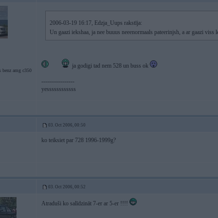
2006-03-19 16:17, Edzja_Uups rakstīja:
Un gaazi iekshaa, ja nee buuus neeenormaals pateerinjsh, a ar gaazi viss le
ja godigi tad nem 528 un buss ok
s benz amg c350
-----------------
yessssssssssss
03. Oct 2006, 00:50
ko teiksiet par 728 1996-1999g?
03. Oct 2006, 00:52
Atraduši ko salīdzināt 7-er ar 5-er !!!!