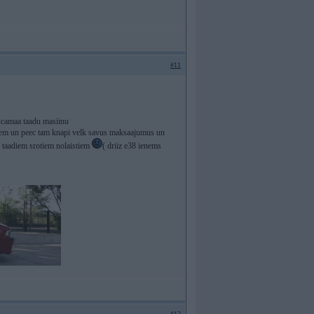
#11
aucamaa taadu masiinu
giem un peec tam knapi velk savus maksaajumus un
r taadiem srotiem nolaistiem
( driiz e38 ienems
#12