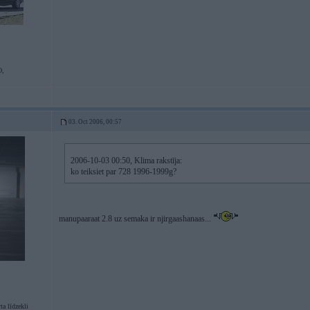
,
03. Oct 2006, 00:57
2006-10-03 00:50, Klima rakstīja:
ko teiksiet par 728 1996-1999g?
manupaaraat 2.8 uz semaka ir njirgaashanaas...
a līdzekli