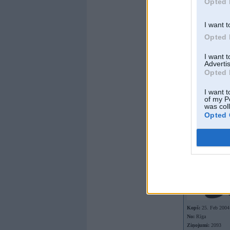
Opted 
I want t
Opted 
I want 
Advertis
Opted 
I want t
of my P
Offline
was col
Opted 
Omulis
Kopš:
25. Feb 2004
No:
Rīga
Ziņojumi:
2093