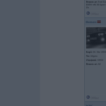
Braucu ar:
Ford Esc
BMW e46 M-Sport 
I3s
Offline
thomass
Kopš:
04. Dec 2004
No:
Jelgava
Ziņojumi:
10050
Braucu ar:
A8
Offline
WRC