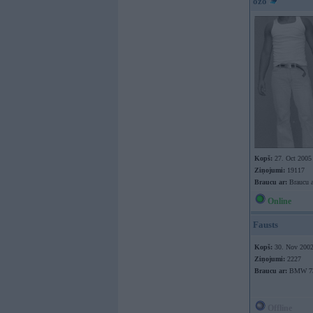
ozo
Kopš:
27. Oct 2005
Ziņojumi:
19117
Braucu ar:
Braucu a
Online
Fausts
Kopš:
30. Nov 200
Ziņojumi:
2227
Braucu ar:
BMW 730
Offline