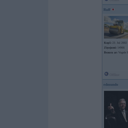
Offline
Ruff
Kopš:
23. Jul 2002
Ziņojumi:
14966
Braucu ar:
Vogele S
Offline
edmundo