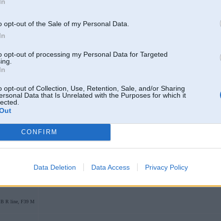
In
Latviski situaacija apraxtaama paaris vaardos - "mazliet apmeta"
ehniku by Nissan
o opt-out of the Sale of my Personal Data.
In
19. Sep 2007, 16:45
to opt-out of processing my Personal Data for Targeted
ing.
nevis apmeta...bet tur tāds stulbs process kā privatizācija notiek...un tad tur vie
2
In
ne....tad nu nevaru tam visam izbraukt cauri...un stulbākais, ka vinji paši īs
kādas ne...
[ This message was edited by: Fausts on 2007-09-19 16:50 ]
 X-drive G11
o opt-out of Collection, Use, Retention, Sale, and/or Sharing
ersonal Data that Is Unrelated with the Purposes for which it
lected.
Out
19. Sep 2007, 16:48
CONFIRM
Laps
biznesmeņi
Data Deletion
Data Access
Privacy Policy
3
SB R line, F39 M