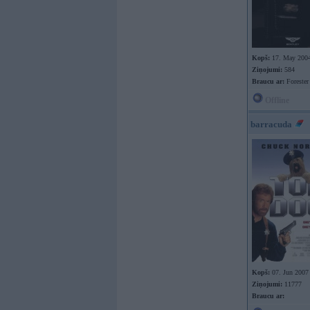
Kopš:
17. May 200
Ziņojumi:
584
Braucu ar:
Foreste
Offline
barracuda
Kopš:
07. Jun 2007
Ziņojumi:
11777
Braucu ar: