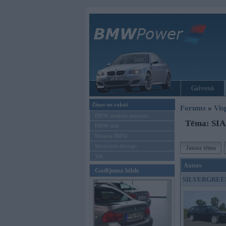
Galvenā
Ziņas un raksti
Forums
»
Vis
BMW modeļu jaunumi
Tēma: SIA, 
BMW testi
Mēneša BMW
Sērijveida tūnings
Jauna tēma
Vel...
Autors
Gadījuma bilde
SILVERGREE