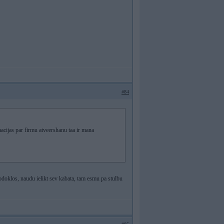
#84
aacijas par firmu atveershanu taa ir mana
odoklos, naudu ielikt sev kabata, tam esmu pa stulbu