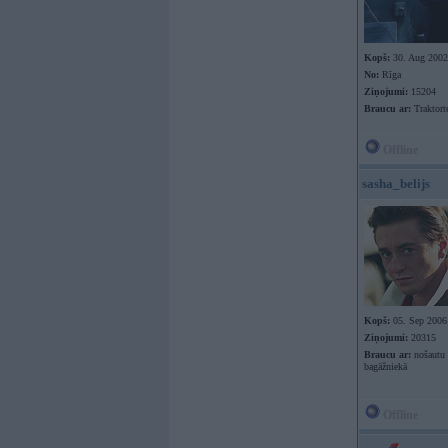
Kopš:
30. Aug 2002
No:
Rīga
Ziņojumi:
15204
Braucu ar:
Traktort
Offline
sasha_belijs
Kopš:
05. Sep 2006
Ziņojumi:
20315
Braucu ar:
nošautu
bagāžniekā
Offline