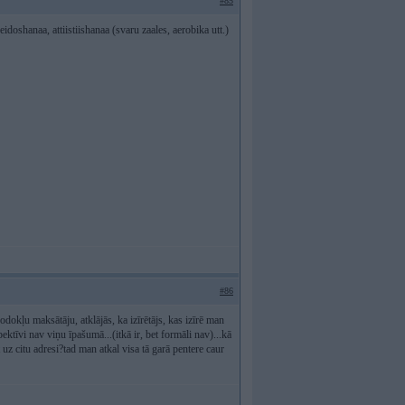
#85
eidoshanaa, attiistiishanaa (svaru zaales, aerobika utt.)
#86
okļu maksātāju, atklājās, ka izīrētājs, kas izīrē man
ektīvi nav viņu īpašumā...(itkā ir, bet formāli nav)...kā
t uz citu adresi?tad man atkal visa tā garā pentere caur