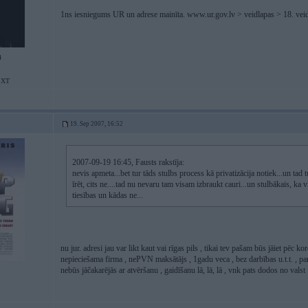
1ns iesniegums UR un adrese mainīta. www.ur.gov.lv > veidlapas > 18. vei
4
r XT
19. Sep 2007, 16:52
2007-09-19 16:45, Fausts rakstīja:
nevis apmeta...bet tur tāds stulbs process kā privatizācija notiek...un tad tu
īrēt, cits ne....tad nu nevaru tam visam izbraukt cauri...un stulbākais, ka 
tiesības un kādas ne...
nu jur. adresi jau var likt kaut vai rīgas pils , tikai tev pašam būs jāiet pēc 
nepieciešama firma , nePVN maksātājs , 1gadu veca , bez darbības u.t.t. ,
nebūs jāčakarējās ar atvēršanu , gaidīšanu lā, lā, lā , vnk pats dodos no valst 