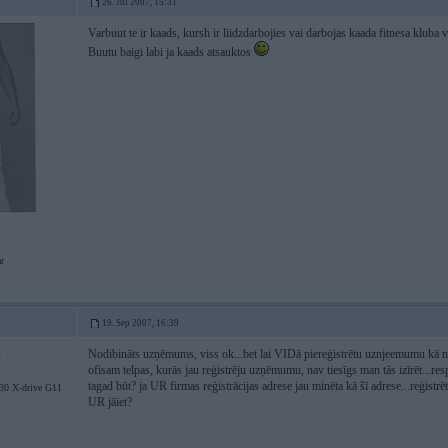
26. Jul 2007, 15:31
Varbuut te ir kaads, kursh ir liidzdarbojies vai darbojas kaada fitnesa kluba v
Buutu baigi labi ja kaads atsauktos
r
19. Sep 2007, 16:39
Nodibināts uzņēmums, viss ok...bet lai VIDā piereģistrētu uznjeemumu kā nod
2
ofisam telpas, kurās jau reģistrēju uzņēmumu, nav tiesīgs man tās izīrēt...resp
tagad būt? ja UR firmas reģistrācijas adrese jau minēta kā šī adrese...reģistrē
 X-drive G11
UR jāiet?