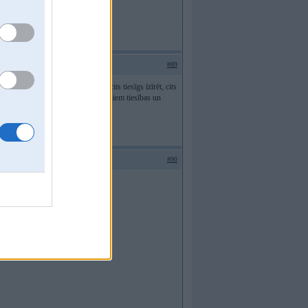
#89
ns īstais īpašnieks, cits formāls, cits tiesīgs īzīrēt, cits
ti nezin, kam kas pieder un kādas viņiem tiesības un
#90