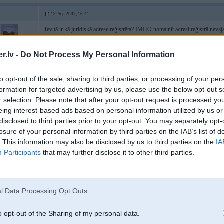
19. Sep 2007, 16:41
Tev tā ir kā juridiskā adrese reģistrēta? IMHO nomainīt adresi reģistrā nev
.lv -
Do Not Process My Personal Information
3
to opt-out of the sale, sharing to third parties, or processing of your per
formation for targeted advertising by us, please use the below opt-out s
r selection. Please note that after your opt-out request is processed y
SB R line, F39 M
eing interest-based ads based on personal information utilized by us or
disclosed to third parties prior to your opt-out. You may separately opt-
losure of your personal information by third parties on the IAB’s list of
19. Sep 2007, 16:42
. This information may also be disclosed by us to third parties on the
IA
Participants
that may further disclose it to other third parties.
2007-09-19 16:39, Fausts rakstīja:
Nodibināts uzņēmums, viss ok...bet lai VIDā piereģistrētu uznjeemumu kā 
man ofisam telpas, kurās jau reģistrēju uzņēmumu, nav tiesīgs man tās izīr
l Data Processing Opt Outs
formāli nav)...kā tagad būt? ja UR firmas reģistrācijas adrese jau minēta kā
visa tā garā pentere caur UR jāiet?
o opt-out of the Sharing of my personal data.