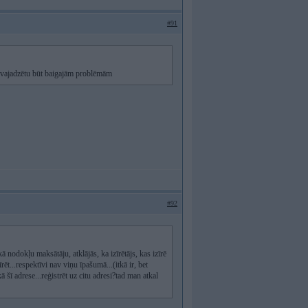
#91
 nevajadzētu būt baigajām problēmām
#92
nodokļu maksātāju, atklājās, ka izīrētājs, kas izīrē
ēt...respektīvi nav viņu īpašumā...(itkā ir, bet
 šī adrese...reģistrēt uz citu adresi?tad man atkal