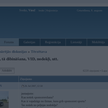
Sveiks,
Viesi!
|
Ceturtdiena, 6. augusts
Ienākt
Reģistrācija
Forums
Galerijas
Reģistrācija
Lietotāji
Meklētājs
pārējās diskusijas
»
Tērzētava
tā dibināšana, VID, nodokļi, utt.
Atbildēt
6220 ziņojumi • Lapa
Ziņojums
N
26. Jul 2007, 12:50
jautaajums:
Kaa notiek sponsoreeshana?
Kas ir vajadziigs no firmas, kura grib sponsoreet sportu?
Tas notiek no peljnjas nodoklja?