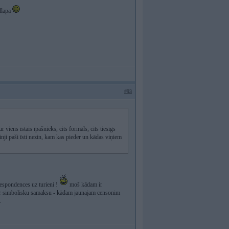
dlapa
#93
r viens īstais īpašnieks, cits formāls, cits tiesīgs
vinji paši īsti nezin, kam kas pieder un kādas viņiem
korespondences uz turieni !
moš kādam ir
 par simbolisku samaksu - kādam jaunajam censonim
.