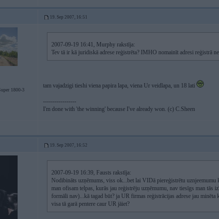
19. Sep 2007, 16:51
2007-09-19 16:41, Murphy rakstīja:
Tev tā ir kā juridiskā adrese reģistrēta? IMHO nomainīt adresi reģistrā
tam vajadzigi tieshi viena papira lapa, viena Ur veidlapa, un 18 lati
uper 1800-3
-----------------
I'm done with 'the winning' because I've already won. (c) C.Sheen
19. Sep 2007, 16:52
2007-09-19 16:39, Fausts rakstīja:
Nodibināts uzņēmums, viss ok...bet lai VIDā piereģistrētu uznjeemumu kā 
man ofisam telpas, kurās jau reģistrēju uzņēmumu, nav tiesīgs man tās izīr
formāli nav)...kā tagad būt? ja UR firmas reģistrācijas adrese jau minēta kā
visa tā garā pentere caur UR jāiet?