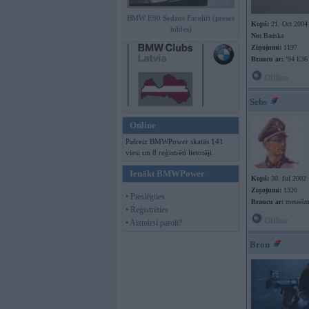
BMW E90 Sedans Facelift (preses
Kopš:
21. Oct 2004
bildes)
No:
Bauska
Ziņojumi:
1197
Braucu ar:
’94 E36
Offline
Sebs
Online
Pašreiz BMWPower skatās 141
viesi un 8 reģistrēti lietotāji.
Ienākt BMWPower
Kopš:
30. Jul 2002
Ziņojumi:
1320
• Pieslēgties
Braucu ar:
meseršm
• Reģistrēties
Offline
• Aizmirsi paroli?
Bron