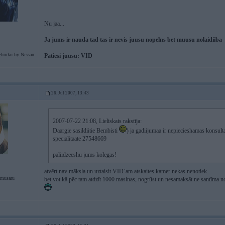
Nu jaa...
Ja jums ir nauda tad tas ir nevis juusu nopelns bet muusu nolaidiiba
ehniku by Nissan
Patiesi juusu: VID
26. Jul 2007, 13:43
2007-07-22 21:08, Lieliskais rakstīja:
Daargie sasildiitie Bembisti
) ja gadiijumaa ir nepiecieshamas konsult
specialitaate 27548669
paliidzeeshu jums kolegas!
atvērt nav māksla un uztaisit VID’am atskaites kamer nekas nenotiek.
 musaru
bet vot kā pēc tam atdzīt 1000 masinas, nogrūst un nesamaksāt ne santīma n