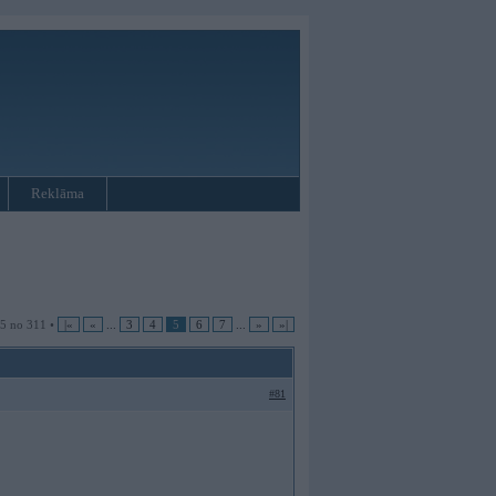
Reklāma
 5 no 311 •
|«
«
...
3
4
5
6
7
...
»
»|
#81