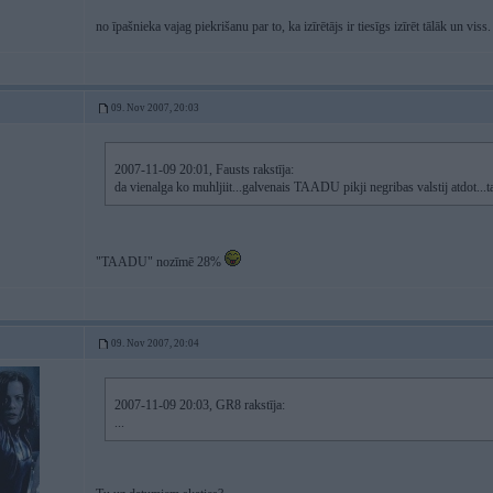
no īpašnieka vajag piekrišanu par to, ka izīrētājs ir tiesīgs izīrēt tālāk un viss.
09. Nov 2007, 20:03
2007-11-09 20:01, Fausts rakstīja:
da vienalga ko muhljiit...galvenais TAADU pikji negribas valstij atdot...taa
"TAADU" nozīmē 28%
09. Nov 2007, 20:04
2007-11-09 20:03, GR8 rakstīja:
...