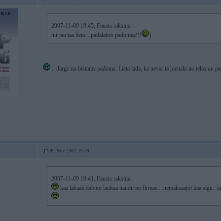
2007-11-09 19:45, Fausts rakstīja:
tur jau taa lieta....padalaties padomaa!!!
)
.. dārgs un bīstams padoms. Lieta tāda, ka nevar tā pienākt no ielas un p
09. Nov 2007, 19:49
2007-11-09 19:41, Fausts rakstīja:
kaa labaak dabuut laukaa naudu no firmas....nemaksaajot kaa algu...l