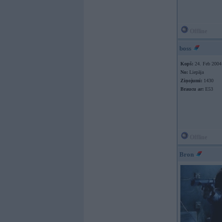
Offline
boss
Kopš:
24. Feb 2004
No:
Liepāja
Ziņojumi:
1430
Braucu ar:
E53
Offline
Bron