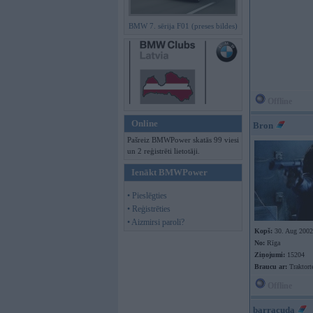
BMW 7. sērija F01 (preses bildes)
Offline
Online
Bron
Pašreiz BMWPower skatās 99 viesi
un 2 reģistrēti lietotāji.
Ienākt BMWPower
• Pieslēgties
• Reģistrēties
• Aizmirsi paroli?
Kopš:
30. Aug 2002
No:
Rīga
Ziņojumi:
15204
Braucu ar:
Traktort
Offline
barracuda