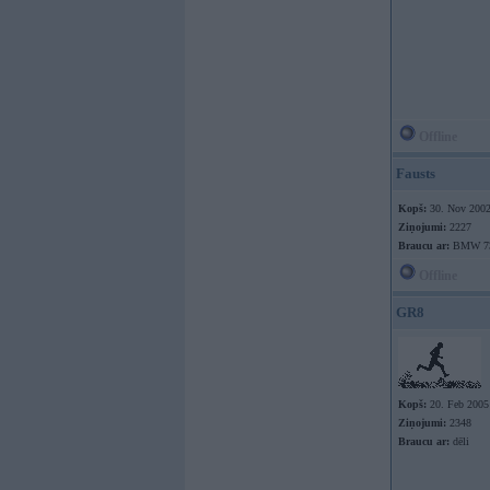
Offline
Fausts
Kopš:
30. Nov 200
Ziņojumi:
2227
Braucu ar:
BMW 730
Offline
GR8
Kopš:
20. Feb 2005
Ziņojumi:
2348
Braucu ar:
dēli