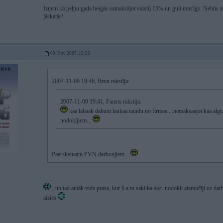
Izņem kā peļņu gada beigās samaksājot valstij 15% un guli mierīgs. Nebūs 
jāskatās!
09. Nov 2007, 19:50
2007-11-09 19:46, Bron rakstīja:
2007-11-09 19:41, Fausts rakstīja:
kaa labaak dabuut laukaa naudu no firmas....nemaksaajot kaa algu
nodokljiem...
Paarskaitaam PVN darbonjiem...
, un tad atnāk vids prasa, kur $ a tu saki ka soc. nodokli aizmočīji uz darb
aizies