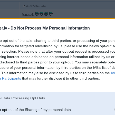
09. Nov 2007, 19:51
2
barracuda
 X-drive G11
.lv -
Do Not Process My Personal Information
09. Nov 2007, 19:52
to opt-out of the sale, sharing to third parties, or processing of your per
formation for targeted advertising by us, please use the below opt-out s
tu tak neteici ka soc.nodokli taisies muhļīt
r selection. Please note that after your opt-out request is processed y
eing interest-based ads based on personal information utilized by us or
disclosed to third parties prior to your opt-out. You may separately opt-
losure of your personal information by third parties on the IAB’s list of
. This information may also be disclosed by us to third parties on the
IA
Participants
that may further disclose it to other third parties.
09. Nov 2007, 19:54
l Data Processing Opt Outs
o opt-out of the Sharing of my personal data.
2007-11-09 19:52, Grosha rakstīja: