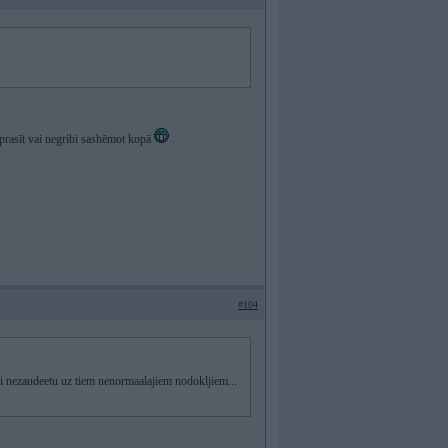
aprasīt vai negribi sashēmot kopā
.
#104
ai nezaudeetu uz tiem nenormaalajiem nodokljiem...