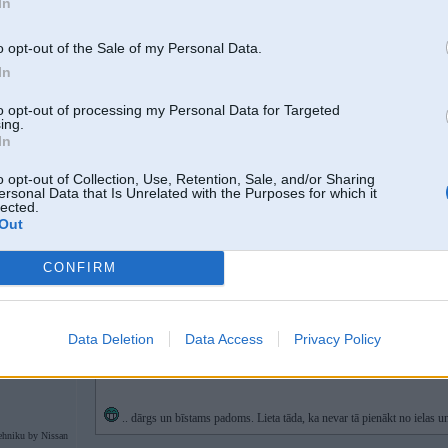
In
tu tak neteici ka soc.nodokli taisies muhļīt
o opt-out of the Sale of my Personal Data.
nu tā pēc Fausta 1mā posta sanāk.
In
to opt-out of processing my Personal Data for Targeted
ing.
In
o opt-out of Collection, Use, Retention, Sale, and/or Sharing
ersonal Data that Is Unrelated with the Purposes for which it
lected.
Out
09. Nov 2007, 20:00
CONFIRM
2007-11-09 19:48, barracuda rakstīja:
2007-11-09 19:45, Fausts rakstīja:
Data Deletion
Data Access
Privacy Policy
tur jau taa lieta....padalaties padomaa!!!
)
.. dārgs un bīstams padoms. Lieta tāda, ka nevar tā pienākt no ielas 
ehniku by Nissan