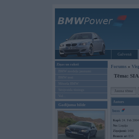
Galvenā
Ziņas un raksti
Forums
»
Vis
BMW modeļu jaunumi
Tēma: SIA, 
BMW testi
Mēneša BMW
Sērijveida tūnings
Jauna tēma
Vel...
Autors
Gadījuma bilde
boss
Kopš:
24. Feb 2004
No:
Liepāja
Ziņojumi:
1430
Braucu ar:
E53