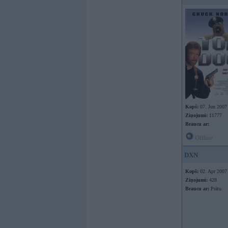
Kopš:
07. Jun 2007
Ziņojumi:
11777
Braucu ar:
Offline
DXN
Kopš:
02. Apr 2007
Ziņojumi:
428
Braucu ar:
Prātu