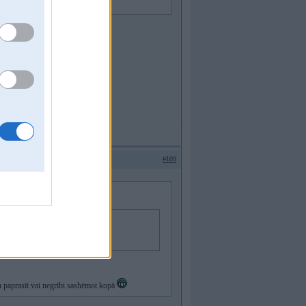
#109
un paprasīt vai negribi sashēmot kopā
.