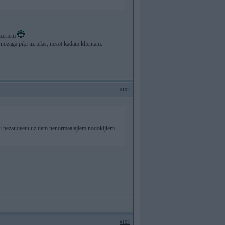
ūzeriem
nozaga piķi uz ielas, nesot kādam klientam.
#102
ai nezaudeetu uz tiem nenormaalajiem nodokljiem...
#103