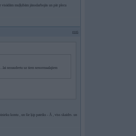
ar visādām muļķibām jānodarbojās un pār plecu
#105
...lai nezaudeetu uz tiem nenormaalajiem
inieku kontu , un šie ķip pateiks - Ā , viss skaidrs. un