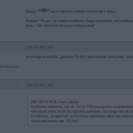
Daargs?
vai uz kopeejaas nodoklu summas tas ir daargi...
Biistams? Nu jaa - var sanaakt iesaldeeties (baigi nepatiikami), var sanaakt pa
puses - "kto njeriskujet tot njepjot shampanskoje"
09. Nov 2007, 20:01
da vienalga ko muhljiit...galvenais TAADU pikji negribas valstij atdot...taa ja
2
 X-drive G11
09. Nov 2007, 20:03
2007-09-19 16:39, Fausts rakstīja:
Nodibināts uzņēmums, viss ok...bet lai VIDā piereģistrētu uznjeemumu kā 
man ofisam telpas, kurās jau reģistrēju uzņēmumu, nav tiesīgs man tās izīrē
formāli nav)...kā tagad būt? ja UR firmas reģistrācijas adrese jau minēta kā
visa tā garā pentere caur UR jāiet?