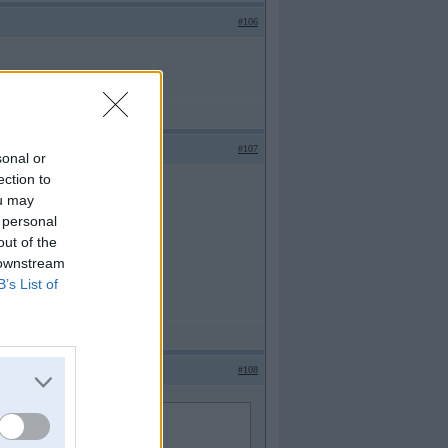
#106
#107
sonal or
ection to
ou may
 personal
out of the
 downstream
B’s List of
#108