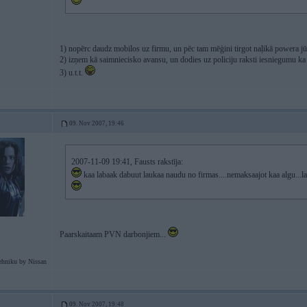
1) nopērc daudz mobilos uz firmu, un pēc tam mēģini tirgot naļikā powera j
2) izņem kā saimniecisko avansu, un dodies uz policiju raksti iesniegumu ka 
3) u.t.t.
09. Nov 2007, 19:46
2007-11-09 19:41, Fausts rakstīja:
kaa labaak dabuut laukaa naudu no firmas....nemaksaajot kaa algu...l
Paarskaitaam PVN darbonjiem...
ehniku by Nissan
09. Nov 2007, 19:48