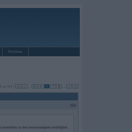
Reklāma
 6 no 311 •
|«
«
...
4
5
6
7
8
...
»
»|
#101
ai nezaudeetu uz tiem nenormaalajiem nodokljiem...