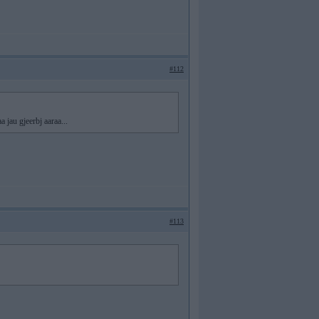
#112
 jau gjeerbj aaraa...
#113