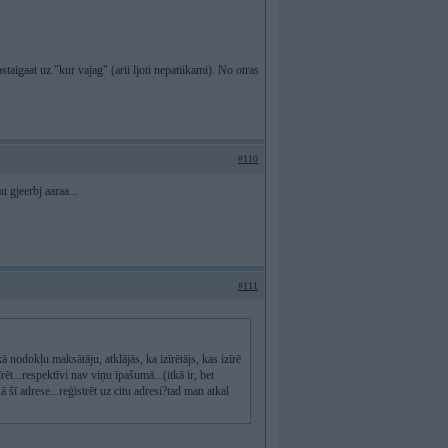
staigaat uz "kur vajag" (arii ljoti nepatiikami). No otras
#110
u gjeerbj aaraa...
#111
nodokļu maksātāju, atklājās, ka izīrētājs, kas izīrē
t...respektīvi nav viņu īpašumā...(itkā ir, bet
 šī adrese...reģistrēt uz citu adresi?tad man atkal