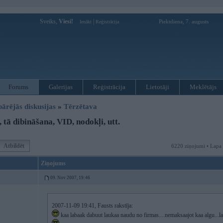
Sveiks,
Viesi!
|
Piektdiena, 7. augusts
Ienākt
Reģistrācija
Forums
Galerijas
Reģistrācija
Lietotāji
Meklētājs
pārējās diskusijas
»
Tērzētava
tā dibināšana, VID, nodokļi, utt.
Atbildēt
6220 ziņojumi • Lapa
Ziņojums
09. Nov 2007, 19:46
2007-11-09 19:41, Fausts rakstīja:
kaa labaak dabuut laukaa naudu no firmas....nemaksaajot kaa algu...l