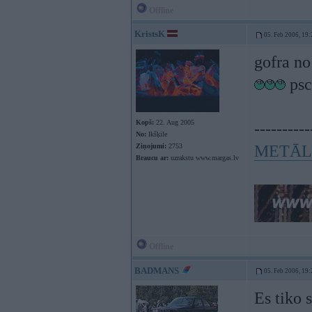
Offline
KristsK
05. Feb 2006, 19:
gofra no 
psc
Kopš:
22. Aug 2005
----------
No:
Ikšķile
Ziņojumi:
2753
METĀL
Braucu ar:
uzrakstu www.margas.lv
Offline
BADMANS
05. Feb 2006, 19:
Es tiko 