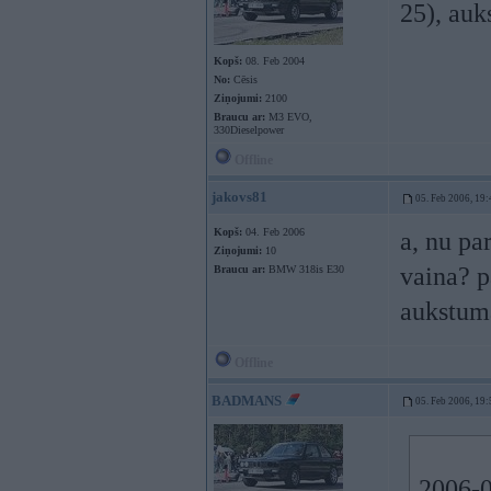
25), auk
Kopš:
08. Feb 2004
No:
Cēsis
Ziņojumi:
2100
Braucu ar:
M3 EVO,
330Dieselpower
Offline
jakovs81
05. Feb 2006, 19:
Kopš:
04. Feb 2006
a, nu pa
Ziņojumi:
10
vaina? p
Braucu ar:
BMW 318is E30
aukstum
Offline
BADMANS
05. Feb 2006, 19:
2006-0