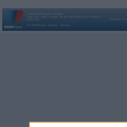
Vortāls BMWPower.lv darbojas
kopš 2002. gada 14. maija. Tas nav auto klubs un nav saistīts ar
Galvena
|
Fo
BMW AG.
Par BMWPower
|
Kontakti
|
Reklāma