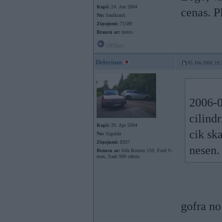
Kopš:
24. Jun 2004
cenas. P
No:
Saulkrasti
Ziņojumi:
71589
Braucu ar:
metro
Offline
Delerium
05. Feb 2006, 19:
2006-0
cilindr
Kopš:
29. Apr 2004
cik ska
No:
Sigulda
Ziņojumi:
8337
nesen
Braucu ar:
Alfa Romeo 159, Ford S-
max, Saab 900 cabrio
gofra no 