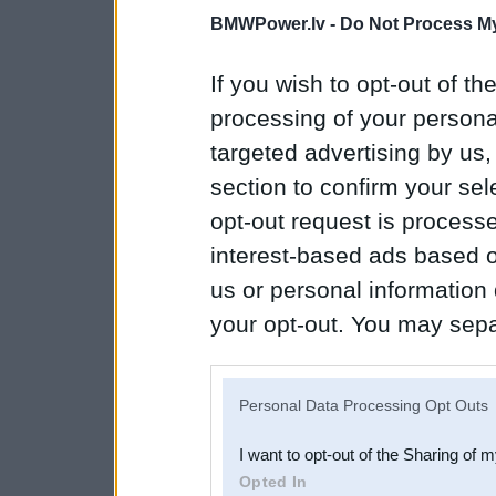
BMWPower.lv -
Do Not Process My
If you wish to opt-out of the
processing of your personal
targeted advertising by us
section to confirm your sel
opt-out request is proces
interest-based ads based o
us or personal information d
your opt-out. You may separ
disclosure of your personal
IAB’s list of downstream pa
Personal Data Processing Opt Outs
also be disclosed by us to 
I want to opt-out of the Sharing of 
Downstream Participants
th
Opted In
third parties.