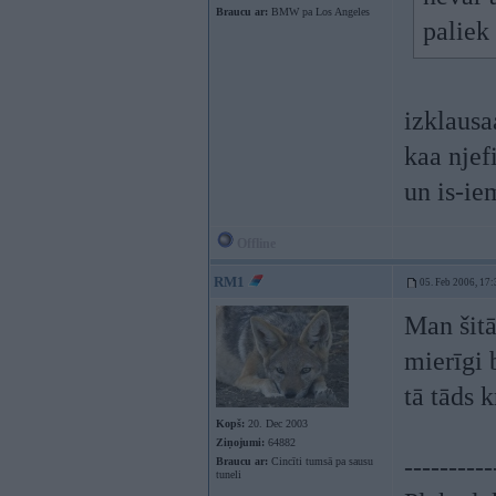
Braucu ar:
BMW pa Los Angeles
paliek 
izklausa
kaa njef
un is-ie
Offline
RM1
05. Feb 2006, 17:
Man šitā
mierīgi 
tā tāds 
Kopš:
20. Dec 2003
Ziņojumi:
64882
----------
Braucu ar:
Cincīti tumsā pa sausu
tuneli