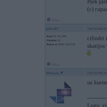
Pļek pļ
(c) гар
Offline
jakovs81
05. Feb 2006, 19:
Kopš:
04. Feb 2006
cilindri
Ziņojumi:
10
skatijos
Braucu ar:
BMW 318is E30
Offline
Whazaaa
05. Feb 2006, 19:
uz kurien
----------
Logo, vi