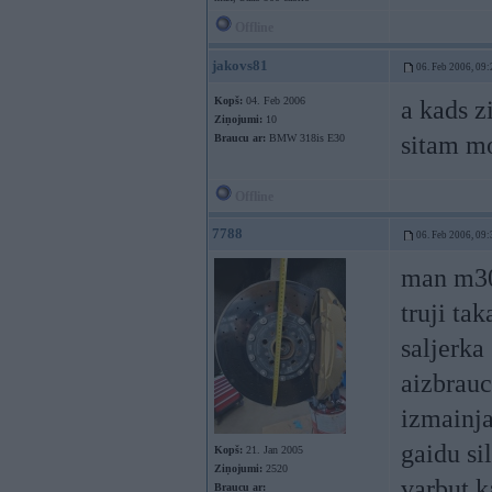
Offline
jakovs81
06. Feb 2006, 09:
Kopš:
04. Feb 2006
a kads z
Ziņojumi:
10
sitam mo
Braucu ar:
BMW 318is E30
Offline
7788
06. Feb 2006, 09:
man m30,
truji ta
saljerka
aizbrauc
izmainja
gaidu si
Kopš:
21. Jan 2005
Ziņojumi:
2520
varbut 
Braucu ar: