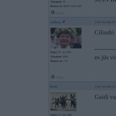
Ziņojumi:
10
Braucu ar:
BMW 318is E30
Offline
roblezz
04. Feb 2006, 20:
Cilindri 
----------
Kopš:
19. Jul 2003
es jūs vi
Ziņojumi:
3094
Braucu ar:
///D
Offline
henis
04. Feb 2006, 23:
Gaidi v
Kopš:
23. Dec 2005