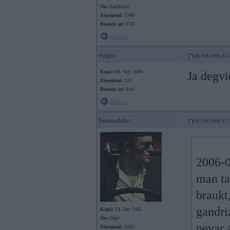
No:
Saulkrasti
Ziņojumi:
1340
Braucu ar:
V70
Offline
rages
05. Feb 2006, 14:
Kopš:
06. Sep 2004
Ja degvi
Ziņojumi:
120
Braucu ar:
4x4
Offline
bmwaddict
05. Feb 2006, 17:
2006-0
man ta
braukt,
gandri
Kopš:
23. Oct 2002
No:
Ogre
nevar 
Ziņojumi:
8263