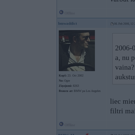
Offline
bmwaddict
06. Feb 2006, 12:
2006-0
a, nu 
vaina?
aukst
Kopš:
23. Oct 2002
No:
Ogre
Ziņojumi:
8263
Braucu ar:
BMW pa Los Angeles
liec mie
filtri ma
Offline