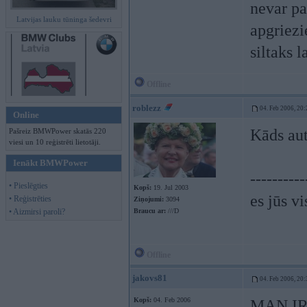
nevar pa
Latvijas lauku tūninga šedevri
apgriezi
siltaks l
Offline
roblezz
04. Feb 2006, 20:
Online
Kāds au
Pašreiz BMWPower skatās 220
viesi un 10 reģistrēti lietotāji.
Ienākt BMWPower
----------
• Pieslēgties
Kopš:
19. Jul 2003
es jūs vi
• Reģistrēties
Ziņojumi:
3094
• Aizmirsi paroli?
Braucu ar:
///D
Offline
jakovs81
04. Feb 2006, 20:
Kopš:
04. Feb 2006
MAN IR 