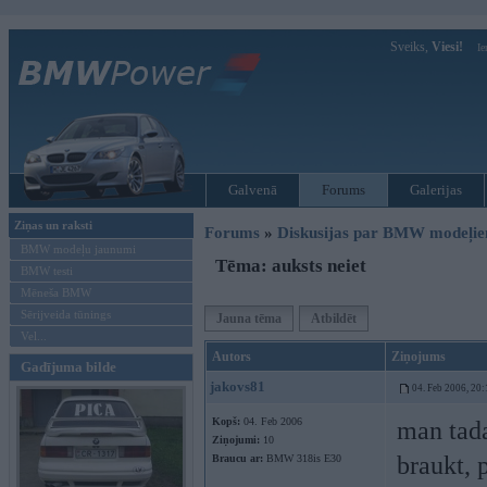
Sveiks,
Viesi!
Ie
Galvenā
Forums
Galerijas
Ziņas un raksti
Forums
»
Diskusijas par BMW modeļi
BMW modeļu jaunumi
Tēma: auksts neiet
BMW testi
Mēneša BMW
Sērijveida tūnings
Jauna tēma
Atbildēt
Vel...
Autors
Ziņojums
Gadījuma bilde
jakovs81
04. Feb 2006, 20:
Kopš:
04. Feb 2006
man tada
Ziņojumi:
10
braukt, 
Braucu ar:
BMW 318is E30