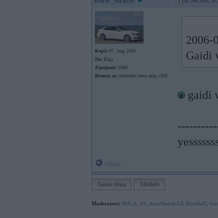
BMW_Mracer
06. Feb 2006, 20:
2006-0
Kopš:
07. Aug 2003
Gaidi 
No:
Rīga
Ziņojumi:
2088
Braucu ar:
mercedes benz amg c350
gaidi 
----------
yessssss
Offline
Jauna tēma
Atbildēt
Moderatori:
968-jk
,
AV
,
AiwaShuraLLP
,
DoubleD
,
Gir