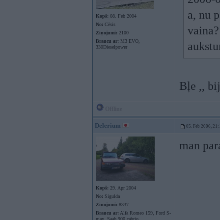
a, nu 
Kopš:
08. Feb 2004
No:
Cēsis
vaina?
Ziņojumi:
2100
Braucu ar:
M3 EVO,
aukst
330Dieselpower
Bļe ,, bi
Offline
Delerium
05. Feb 2006, 21:
man para
Kopš:
29. Apr 2004
No:
Sigulda
Ziņojumi:
8337
Braucu ar:
Alfa Romeo 159, Ford S-
max, Saab 900 cabrio