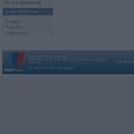
viesi un 8 reģistrēti lietotāji.
Ienākt BMWPower
• Pieslēgties
• Reģistrēties
• Aizmirsi paroli?
Vortāls BMWPower.lv darbojas
kopš 2002. gada 14. maija. Tas nav auto klubs un nav saistīts ar
Galvena
|
Fo
BMW AG.
Par BMWPower
|
Kontakti
|
Reklāma