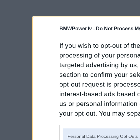
BMWPower.lv -
Do Not Process My
If you wish to opt-out of the
processing of your personal
targeted advertising by us
section to confirm your sel
opt-out request is proces
interest-based ads based o
us or personal information d
your opt-out. You may separ
disclosure of your personal
IAB’s list of downstream pa
Personal Data Processing Opt Outs