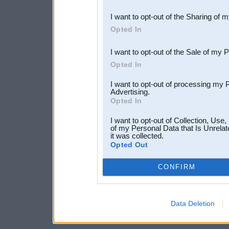
also be disclosed by us to 
I want to opt-out of the Sharing of 
Downstream Participants
th
Opted In
third parties.
I want to opt-out of the Sale of my 
Opted In
I want to opt-out of processing my 
Advertising.
Opted In
I want to opt-out of Collection, Use
of my Personal Data that Is Unrelat
it was collected.
Opted Out
CONFIRM
Data Deletion