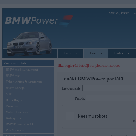
Sveiks,
Viesi!
Ie
Galvenā
Forums
Galerijas
Ziņas un raksti
Tikai reģistrēti lietotāji var pievienot atbildes!
BMW modeļu jaunumi
BMW testi
Ienākt BMWPower portālā
Tehnoloģijas & sasniegumi
BMW Latvijā
Lietotājvārds:
MINI
Parole:
Rolls-Royce
Pasākumi
Vadāmības tests
Autosports
BMWPower aktuāli
Reklāmas raksti