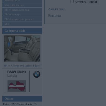
Mēneša BMW
Atcerēties
Sērijveida tūnings
Aizmirsi paroli?
BMW pasaules jaunumi
BMW koncepti
Reģistrēties
BMW konkurentu jaunumi
Moto
Gadījuma bilde
BMW 7. sērija F01 (preses bildes)
Online
Pašreiz BMWPower skatās 155