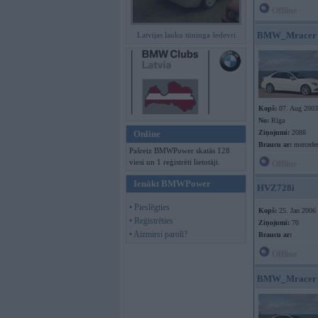
Offline
BMW_Mracer
Latvijas lauku tūninga šedevri
Kopš:
07. Aug 2003
No:
Rīga
Online
Ziņojumi:
2088
Braucu ar:
mercede
Pašreiz BMWPower skatās 128
viesi un 1 reģistrēti lietotāji.
Offline
Ienākt BMWPower
HVZ728i
• Pieslēgties
Kopš:
25. Jan 2006
• Reģistrēties
Ziņojumi:
70
• Aizmirsi paroli?
Braucu ar:
Offline
BMW_Mracer