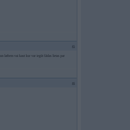
#5
 un latbem vai kaut kur var iegūt šādas lietas par
#6