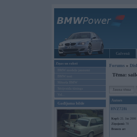
Galvenā
Ziņas un raksti
Forums
»
Dis
BMW modeļu jaunumi
Tēma: sail
BMW testi
Mēneša BMW
Sērijveida tūnings
Jauna tēma
Vel...
Autors
Gadījuma bilde
HVZ728i
Kopš:
25. Jan 2006
Ziņojumi:
70
Braucu ar: