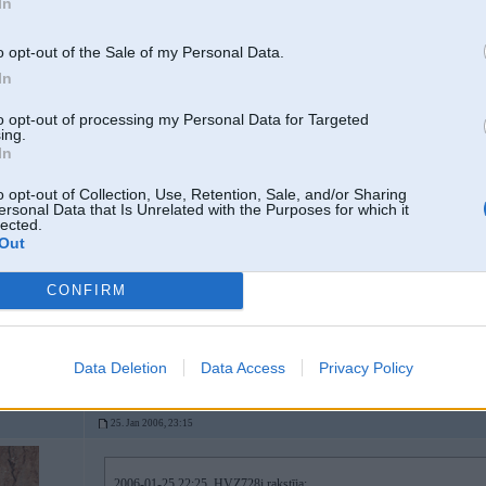
In
25. Jan 2006, 23:08
sorry 2-i ali man tas jau ir daudz
o opt-out of the Sale of my Personal Data.
In
to opt-out of processing my Personal Data for Targeted
ing.
25. Jan 2006, 23:12
In
o opt-out of Collection, Use, Retention, Sale, and/or Sharing
2006-01-25 22:58, HVZ728i rakstīja:
ersonal Data that Is Unrelated with the Purposes for which it
un pa cik???
lected.
Out
2
CONFIRM
pazvani- uzzinaasi... es tev vienkarshi izsaku kaa varinatu!
-----------------
We Are All Made of Stars
Data Deletion
Data Access
Privacy Policy
25. Jan 2006, 23:15
2006-01-25 22:25, HVZ728i rakstīja: