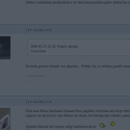
šādiem vizināšanās pasākumiem ir arī tāda lieta paredzēta-gāzes iekārta.kas t
25. Jan 2006, 23:32
2006-01-25 22:50, Polaris rakstīja:
GrossAuto
3
Da beidz grossā vienmēr viss jāpasūta... Pēdējo reiz, es nolēmu pasūtīt viņu
-----------------
...
25. Jan 2006, 23:40
Driiz man liekas daudzaam firmaam buus papildus telefonam arii skype telef
support var arii pa live chat dabuut vai skype.Arii latvijaa inet veikalos paa
shitaadu klausuli tad vispaar nafig Lattelekom,lai iet