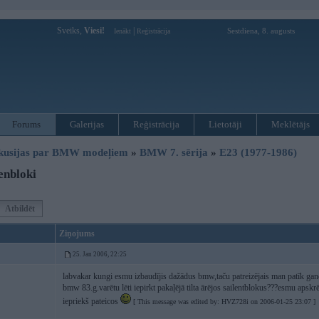
Sveiks,
Viesi!
|
Sestdiena, 8. augusts
Ienākt
Reģistrācija
Forums
Galerijas
Reģistrācija
Lietotāji
Meklētājs
kusijas par BMW modeļiem
»
BMW 7. sērija
»
E23 (1977-1986)
enbloki
Atbildēt
Ziņojums
25. Jan 2006, 22:25
labvakar kungi esmu izbaudījis dažādus bmw,taču patreizējais man patīk gand
bmw 83.g.varētu lēti iepirkt pakaļējā tilta ārējos sailentblokus???esmu apskrē
iepriekš pateicos
[ This message was edited by: HVZ728i on 2006-01-25 23:07 ]