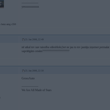
-----------------
yessssssssssss
s benz amg c350
25. Jan 2006, 22:49
nē atkal tev nav taisnība sāleubloki,bet ne jau to tev jautāju.izņemot permalat
saprātīgām cenām??????????????????????
25. Jan 2006, 22:50
GrossAuto
-----------------
We Are All Made of Stars
2