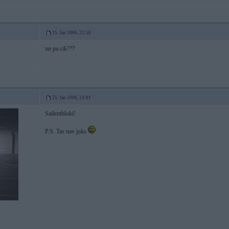
25. Jan 2006, 22:58
un pa cik???
25. Jan 2006, 23:01
Sailentbloki!
P.S. Tas nav joks