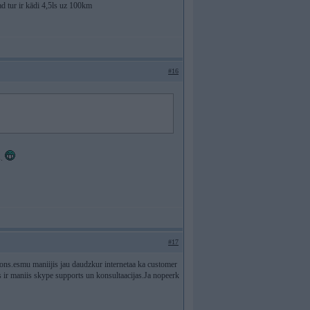
ad tur ir kādi 4,5ls uz 100km
#16
s.
#17
ons.esmu maniijis jau daudzkur internetaa ka customer
ris ir maniis skype supports un konsultaacijas.Ja nopeerk