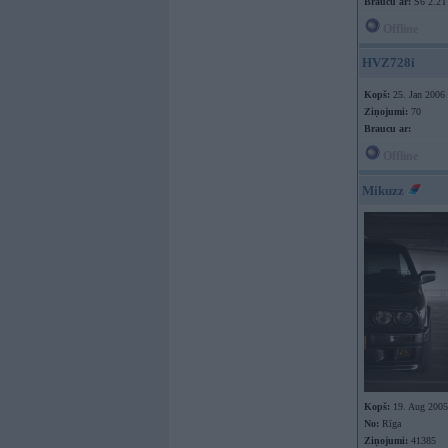
Braucu ar:
S6 2.2T
Offline
HVZ728i
Kopš:
25. Jan 2006
Ziņojumi:
70
Braucu ar:
Offline
Mikuzz
Kopš:
19. Aug 2005
No:
Rīga
Ziņojumi:
41385