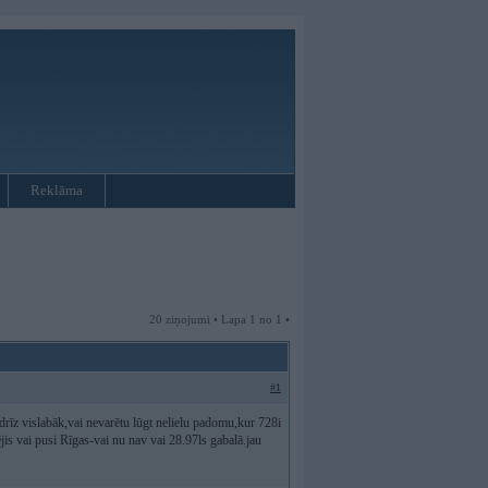
Reklāma
20 ziņojumi • Lapa 1 no 1 •
#1
rīz vislabāk,vai nevarētu lūgt nelielu padomu,kur 728i
jis vai pusi Rīgas-vai nu nav vai 28.97ls gabalā.jau