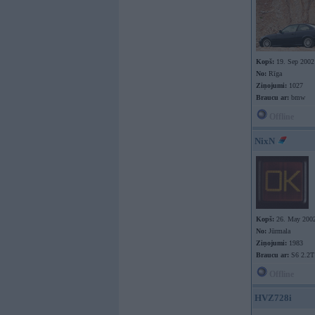
Kopš:
19. Sep 2002
No:
Rīga
Ziņojumi:
1027
Braucu ar:
bmw
Offline
NixN
Kopš:
26. May 200
No:
Jūrmala
Ziņojumi:
1983
Braucu ar:
S6 2.2T
Offline
HVZ728i