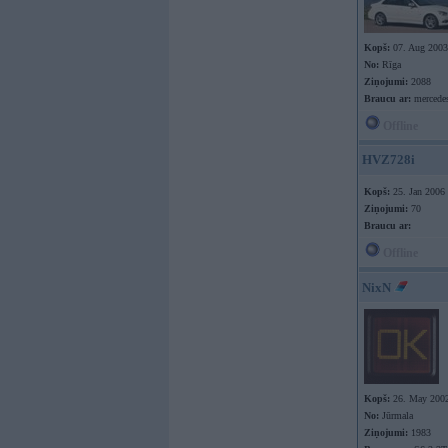
Kopš:
07. Aug 2003
No:
Rīga
Ziņojumi:
2088
Braucu ar:
mercede
Offline
HVZ728i
Kopš:
25. Jan 2006
Ziņojumi:
70
Braucu ar:
Offline
NixN
Kopš:
26. May 200
No:
Jūrmala
Ziņojumi:
1983