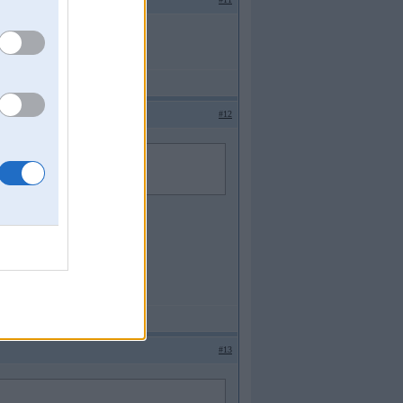
#12
#13