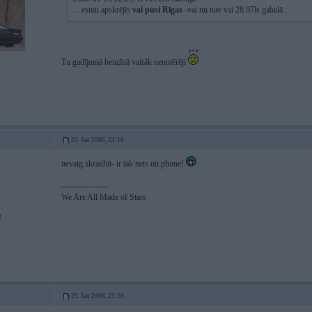
... esmu apskrējis
vai pusi Rīgas
-vai nu nav vai 28.97ls gabalā ...
Tu gadījumā benzīnā vairāk nenotērēji
25. Jan 2006, 23:16
nevaig skraidiit- ir tak nets un phone!
-----------------
We Are All Made of Stars
2
25. Jan 2006, 23:26