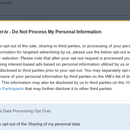
a līdzekli
25. Jan 2006, 23:06
kooooooooooooo???????
.lv -
Do Not Process My Personal Information
to opt-out of the sale, sharing to third parties, or processing of your per
formation for targeted advertising by us, please use the below opt-out s
r selection. Please note that after your opt-out request is processed y
25. Jan 2006, 23:07
eing interest-based ads based on personal information utilized by us or
disclosed to third parties prior to your opt-out. You may separately opt-
2006-01-25 23:01, Mikuzz rakstīja:
losure of your personal information by third parties on the IAB’s list of
Sailentbloki!
. This information may also be disclosed by us to third parties on the
IA
Participants
that may further disclose it to other third parties.
P.S. Tas nav joks
gaidīju, kad kāds izlabos
l Data Processing Opt Outs
o opt-out of the Sharing of my personal data.