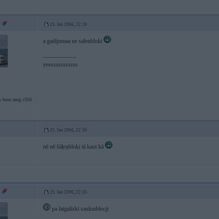
25. Jan 2006, 22:28
a gadijumaa ne salenbloki
-----------------
yessssssssssss
s benz amg c350
25. Jan 2006, 22:30
nē nē šāļeņbloķi tā kaut kā
25. Jan 2006, 22:35
pa latgaliski saulunblocji