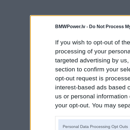
BMWPower.lv -
Do Not Process My
If you wish to opt-out of the
processing of your personal
targeted advertising by us
section to confirm your sel
opt-out request is proces
interest-based ads based o
us or personal information d
your opt-out. You may separ
disclosure of your personal
IAB’s list of downstream pa
Personal Data Processing Opt Outs