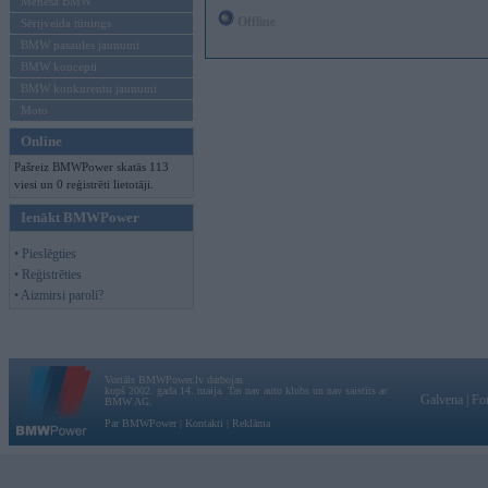
Mēneša BMW
Offline
Sērijveida tūnings
BMW pasaules jaunumi
BMW koncepti
BMW konkurentu jaunumi
Moto
Online
Pašreiz BMWPower skatās 113
viesi un 0 reģistrēti lietotāji.
Ienākt BMWPower
• Pieslēgties
• Reģistrēties
• Aizmirsi paroli?
Vortāls BMWPower.lv darbojas
kopš 2002. gada 14. maija. Tas nav auto klubs un nav saistīts ar
Galvena
|
Fo
BMW AG.
Par BMWPower
|
Kontakti
|
Reklāma