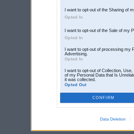
also be disclosed by us to 
I want to opt-out of the Sharing of 
Downstream Participants
th
Opted In
third parties.
I want to opt-out of the Sale of my 
Opted In
I want to opt-out of processing my 
Advertising.
Opted In
I want to opt-out of Collection, Use
of my Personal Data that Is Unrelat
it was collected.
Opted Out
CONFIRM
Data Deletion