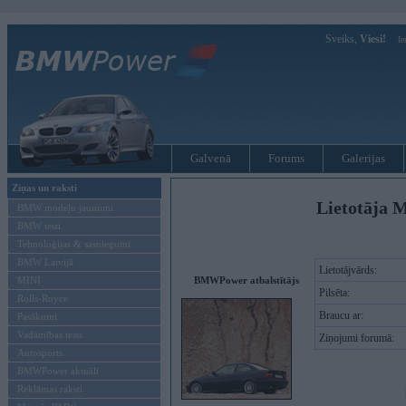
Sveiks,
Viesi!
Ie
Galvenā
Forums
Galerijas
Ziņas un raksti
Lietotāja M
BMW modeļu jaunumi
BMW testi
Tehnoloģijas & sasniegumi
BMW Latvijā
Lietotājvārds:
MINI
BMWPower atbalstītājs
Pilsēta:
Rolls-Royce
Braucu ar:
Pasākumi
Vadāmības tests
Ziņojumi forumā:
Autosports
BMWPower aktuāli
Reklāmas raksti