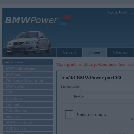
Sveiks,
Viesi!
Ie
Galvenā
Forums
Galerijas
Ziņas un raksti
Tikai reģistrēti lietotāji var pievienot jaunas tēmas un at
BMW modeļu jaunumi
BMW testi
Ienākt BMWPower portālā
Tehnoloģijas & sasniegumi
BMW Latvijā
Lietotājvārds:
MINI
Parole:
Rolls-Royce
Pasākumi
Vadāmības tests
Autosports
BMWPower aktuāli
Reklāmas raksti