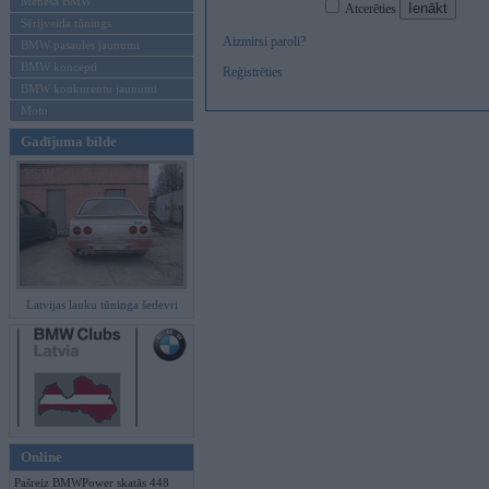
Mēneša BMW
Atcerēties
Sērijveida tūnings
Aizmirsi paroli?
BMW pasaules jaunumi
BMW koncepti
Reģistrēties
BMW konkurentu jaunumi
Moto
Gadījuma bilde
Latvijas lauku tūninga šedevri
Online
Pašreiz BMWPower skatās 448