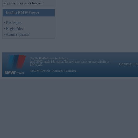
viesi un 1 reģistrēti lietotāji.
Ienākt BMWPower
• Pieslēgties
• Reģistrēties
• Aizmirsi paroli?
Vortāls BMWPower.lv darbojas
kopš 2002. gada 14. maija. Tas nav auto klubs un nav saistīts ar
Galvena
|
Fo
BMW AG.
Par BMWPower
|
Kontakti
|
Reklāma