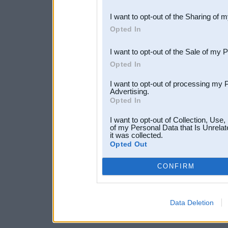
also be disclosed by us to 
I want to opt-out of the Sharing of 
Downstream Participants
th
Opted In
third parties.
I want to opt-out of the Sale of my 
Opted In
I want to opt-out of processing my 
Advertising.
Opted In
I want to opt-out of Collection, Use
of my Personal Data that Is Unrelat
it was collected.
Opted Out
CONFIRM
Data Deletion