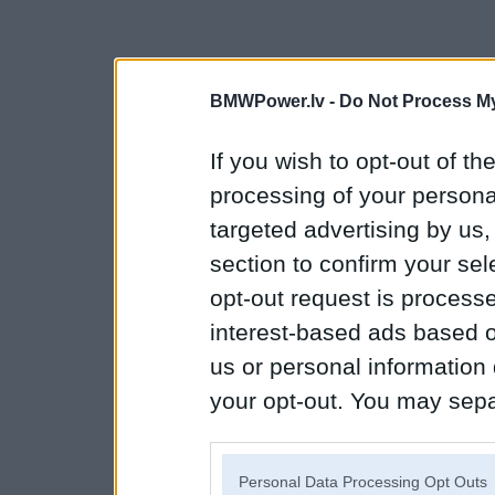
BMWPower.lv -
Do Not Process My
If you wish to opt-out of the
processing of your personal
targeted advertising by us
section to confirm your sel
opt-out request is proces
interest-based ads based o
us or personal information d
your opt-out. You may separ
disclosure of your personal
IAB’s list of downstream pa
Personal Data Processing Opt Outs