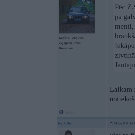
Pēc Z.
pa gal
menti,
braukš
Kopš:
07. Aug 2005
Ziņojumi:
27800
Iekāpu
Braucu ar:
zivtiņ
Jautāju
Laikam n
notiekoš
Offline
karlitto
06. Jan 2006, 10: