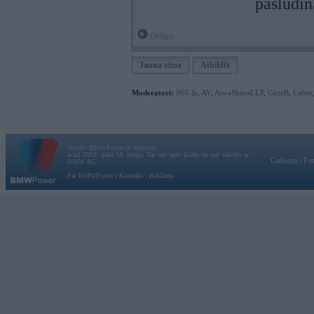
pasludin
Offline
Jauna tēma
Atbildēt
Moderatori:
968-jk
,
AV
,
AiwaShuraLLP
,
GirtzB
,
Lafter
Vortāls BMWPower.lv darbojas
kopš 2002. gada 14. maija. Tas nav auto klubs un nav saistīts ar
Galvena
|
Fo
BMW AG.
Par BMWPower
|
Kontakti
|
Reklāma