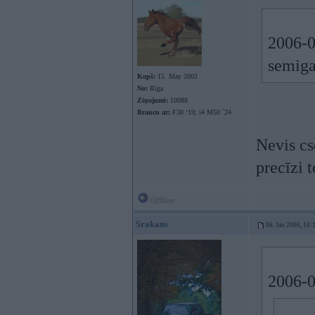
2006-0
semiga
Kopš:
15. May 2002
No:
Rīga
Ziņojumi:
10088
Braucu ar:
F30 ‘19; i4 M50 `24
Nevis cs
precīzi 
Offline
Srakans
06. Jan 2006, 10:
2006-0