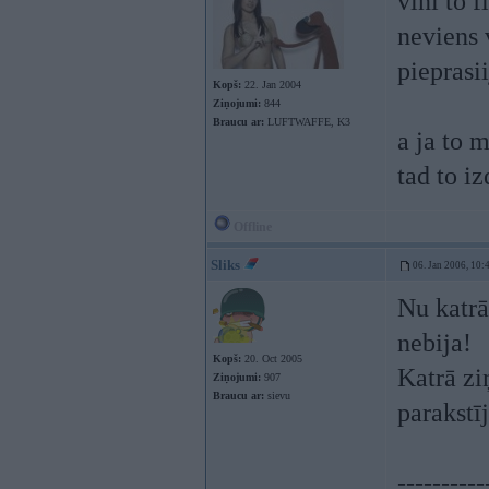
vini to 
neviens 
pieprasi
Kopš:
22. Jan 2004
Ziņojumi:
844
Braucu ar:
LUFTWAFFE, K3
a ja to 
tad to iz
Offline
Sliks
06. Jan 2006, 10:
Nu katrā
nebija!
Kopš:
20. Oct 2005
Katrā zi
Ziņojumi:
907
Braucu ar:
sievu
parakstīj
----------