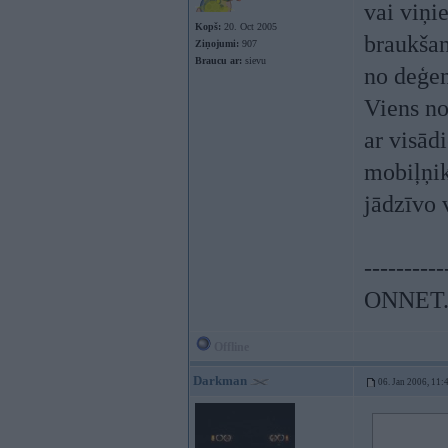
vai viņi
Kopš:
20. Oct 2005
braukšan
Ziņojumi:
907
Braucu ar:
sievu
no deģen
Viens no
ar visād
mobiļņik
jādzīvo 
----------
ONNET
Offline
Darkman
06. Jan 2006, 11: