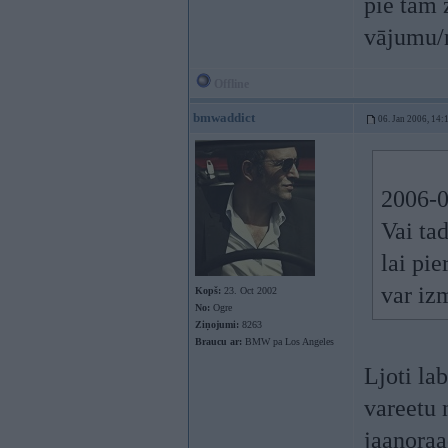
pie tam 
vājumu/n
Offline
bmwaddict
06. Jan 2006, 14:
2006-0
Vai tad
lai pi
var iz
Kopš:
23. Oct 2002
No:
Ogre
Ziņojumi:
8263
Braucu ar:
BMW pa Los Angeles
Ljoti la
vareetu 
jaanoraa