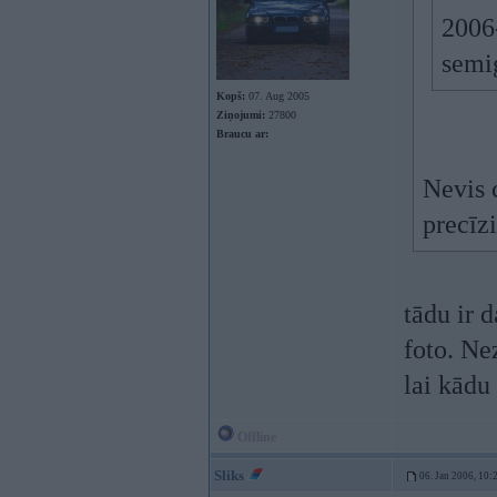
2006-
semig
Kopš:
07. Aug 2005
Ziņojumi:
27800
Braucu ar:
Nevis c
precīzi
tādu ir d
foto. Nez
lai kādu 
Offline
Sliks
06. Jan 2006, 10: