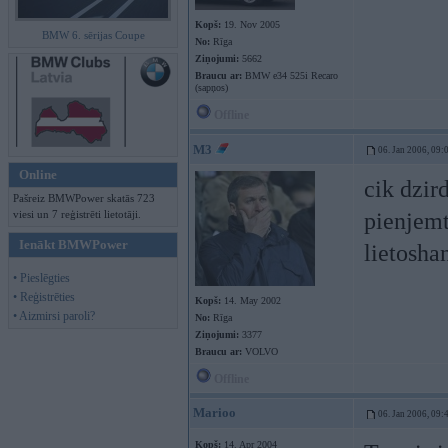
Kopš:
19. Nov 2005
BMW 6. sērijas Coupe
No:
Rīga
Ziņojumi:
5662
Braucu ar:
BMW e34 525i Recaro
(sapņos)
Offline
M3
06. Jan 2006, 09:
Online
cik dzir
Pašreiz BMWPower skatās 723
viesi un 7 reģistrēti lietotāji.
pienjemt
Ienākt BMWPower
lietosha
• Pieslēgties
• Reģistrēties
Kopš:
14. May 2002
• Aizmirsi paroli?
No:
Rīga
Ziņojumi:
3377
Braucu ar:
VOLVO
Offline
Marioo
06. Jan 2006, 09:
Kopš:
14. Apr 2004