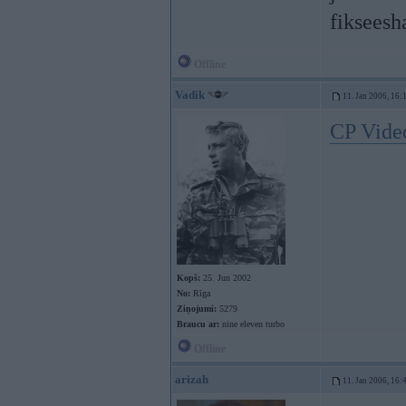
fikseesh
Offline
Vadik
11. Jan 2006, 16:
CP Vide
Kopš:
25. Jun 2002
No:
Rīga
Ziņojumi:
5279
Braucu ar:
nine eleven turbo
Offline
arizah
11. Jan 2006, 16: