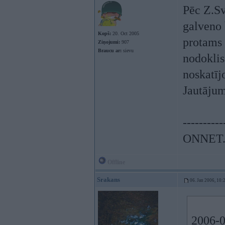
Pēc Z.Sv
galveno 
Kopš:
20. Oct 2005
protams 
Ziņojumi:
907
Braucu ar:
sievu
nodoklis
noskatīj
Jautājums
----------
ONNET
Offline
Srakans
06. Jan 2006, 10:
2006-0