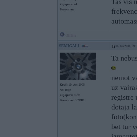
Tas vis i
Ziņojumi:
44
frekvenc
Braucu ar:
automass
Offline
SEMIGALL
06. Jan 2006, 09:
Ta nebus
nemot va
Kopš:
10. Apr 2005
uz vaira
No:
Rīga
Ziņojumi:
4693
registre
Braucu ar:
3.2DID
dotaja l
foto(kon
bet tur v
izmantot