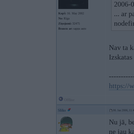
2006-0
... ar 
Kopš:
16. May 2002
No:
Rīga
nodefi
Ziņojumi:
32475
Braucu ar:
sapņu auto
Nav ta k
Izskatas
----------
https:/
Offline
Sliks
06. Jan 2006, 11:
Nu jā, b
ne jau k