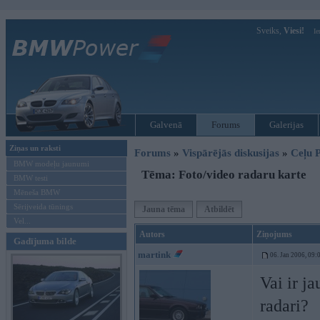
Sveiks,
Viesi!
Ie
Galvenā
Forums
Galerijas
Ziņas un raksti
Forums
»
Vispārējās diskusijas
»
Ceļu P
BMW modeļu jaunumi
Tēma: Foto/video radaru karte
BMW testi
Mēneša BMW
Sērijveida tūnings
Jauna tēma
Atbildēt
Vel...
Autors
Ziņojums
Gadījuma bilde
martink
06. Jan 2006, 09:
Vai ir ja
radari?