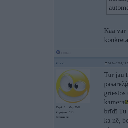
automa
Kaa var 
konkreta
Offline
Yukki
06. Jan 2006, 13:
Tur jau 
pasarežģ
griestos
kamera
Kopš:
21. May 2002
brīdī Tu 
Ziņojumi:
153
Braucu ar:
ka nē, b