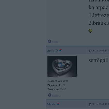
ka atpazi
1.iefrez
2.braukt
Offline
Artis_D
06. Jan 2006, 10:
semigall
Kopš:
22. Aug 2002
Ziņojumi:
13429
Braucu ar:
BMW
Offline
Maxis
06. Jan 2006, 10: