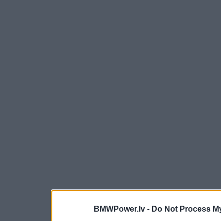
BMWPower.lv -
Do Not Process My