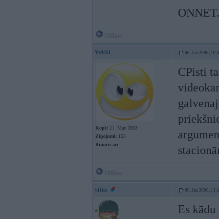
ONNET
Offline
Yukki
06. Jan 2006, 10:
CPisti t
videokam
galvenaj
priekšni
Kopš:
21. May 2002
argument
Ziņojumi:
153
Braucu ar:
stacionā
Offline
Sliks
06. Jan 2006, 11:
Es kādu 