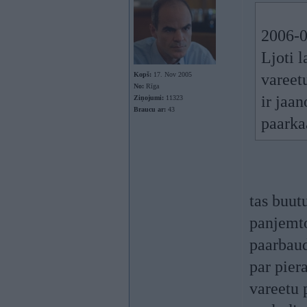
2006-0
Ljoti l
Kopš:
17. Nov 2005
vareet
No:
Rīga
ir jaa
Ziņojumi:
11323
Braucu ar:
43
paarka
tas buut
panjemto
paarbaud
par pier
vareetu 