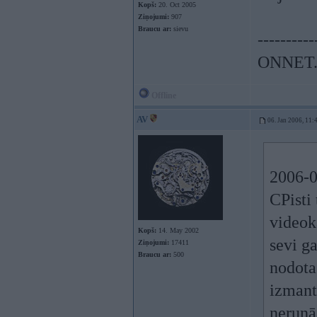
Kopš:
20. Oct 2005
Ziņojumi:
907
Braucu ar:
sievu
----------
ONNET
Offline
AV
06. Jan 2006, 11:
2006-0
CPisti 
videok
Kopš:
14. May 2002
sevi ga
Ziņojumi:
17411
Braucu ar:
500
nodota
izmant
nerunā