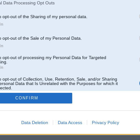
l Data Processing Opt Outs
o opt-out of the Sharing of my personal data.
In
o opt-out of the Sale of my Personal Data.
In
to opt-out of processing my Personal Data for Targeted
ing.
In
o opt-out of Collection, Use, Retention, Sale, and/or Sharing
ersonal Data that Is Unrelated with the Purposes for which it
lected.
Out
CONFIRM
 un nav saistīts ar
Galvena
|
Forums
|
Galerijas
|
Reģistrācija
|
Lietotaāji
|
Meklētājs
|
Reklā
Data Deletion
Data Access
Privacy Policy