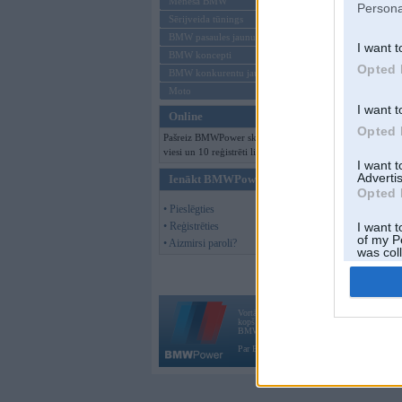
Mēneša BMW
Persona
Sērijveida tūnings
BMW pasaules jaunumi
I want t
BMW koncepti
Opted 
BMW konkurentu jaunumi
Moto
I want t
Online
Opted 
Pašreiz BMWPower skatās 116
viesi un 10 reģistrēti lietotāji.
I want 
Advertis
Ienākt BMWPower
Opted 
• Pieslēgties
• Reģistrēties
I want t
of my P
• Aizmirsi paroli?
was col
Opted 
Vortāls BMWPower.lv darbojas
kopš 2002. gada 14. maija. Tas nav auto klubs
BMW AG.
Par BMWPower
|
Kontakti
|
Reklāma