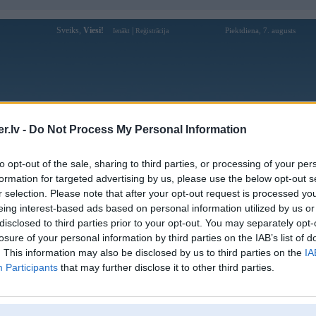
Sveiks,
Viesi!
|
Piektdiena, 7. augusts
Ienākt
Reģistrācija
Forums
Galerijas
Reģistrācija
Lietotāji
Meklētājs
.lv -
Do Not Process My Personal Information
Lietotāja Sliks profils
to opt-out of the sale, sharing to third parties, or processing of your per
formation for targeted advertising by us, please use the below opt-out s
Pēdējo reizi manīts: 14. May 2024, 22:10
r selection. Please note that after your opt-out request is processed y
eing interest-based ads based on personal information utilized by us or
Lietotājvārds:
Sliks
balstītājs
disclosed to third parties prior to your opt-out. You may separately opt-
Braucu ar:
sievu
losure of your personal information by third parties on the IAB’s list of
Ziņojumi forumā:
907
. This information may also be disclosed by us to third parties on the
IA
Participants
that may further disclose it to other third parties.
Pēdējie ziņojumi forumā
[
]
Lietotāja Sliks galerijas
[
]