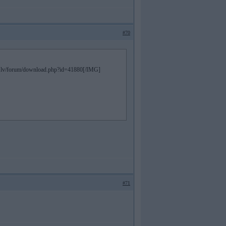
#70
lub.lv/forum/download.php?id=41880[/IMG]
#71