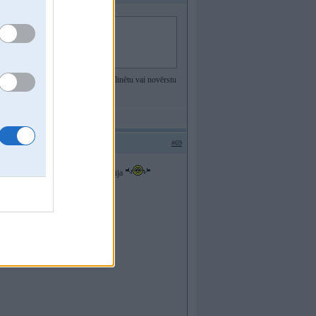
naudām paredzama liela.
 fotoradarus uzstāda lai daļēji disciplinētu vai novērstu
#69
hvz varbut tuksas visas tas kastes bija