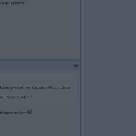
hi taapat prikolam ?
#64
krastu apvedceļš peec kaadiemn 600 m ir uzliktas
aarshi taapat prikolam ?
amlīdzīgiem mērķiem