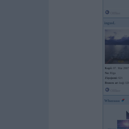
Offline
ingusL
Kopš:
07. Mar 2007
No:
Rīga
Ziņojumi:
621
Braucu ar:
kuģi 12
Offline
Whazaaa