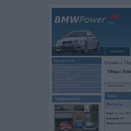
Galvenā
Ziņas un raksti
Forums
»
Vis
BMW modeļu jaunumi
Tēma: Foto
BMW testi
Mēneša BMW
Sērijveida tūnings
Jauna tēma
Vel...
Autors
Gadījuma bilde
Muchacho
Kopš:
14. Oct 2007
Ziņojumi:
387
Braucu ar:
divriteni