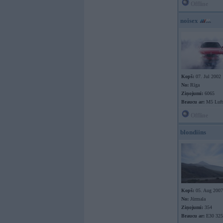
Offline
noisex
Kopš:
07. Jul 2002
No:
Rīga
Ziņojumi:
6065
Braucu ar:
M5 Luft
Offline
blondiins
Kopš:
05. Aug 2007
No:
Jūrmala
Ziņojumi:
354
Braucu ar:
E30 325