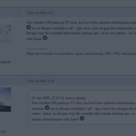
02. Jun 2008, 22:47
Zive shodien 100.panta pa TV teica, ka foto/video radariem bridinajuma zimes
tas no likuma viedoklja ir ok?...tipo visur citur eiropaa shis bridinoshas
latvijaa vinji tiks uzstaditi tikai naudas kashnas pec...to ari zive pateica...
valts kasee
-----------------
Mājas lapu izstrāde un uzturēšana, epasti, virtualizācija, VPS, VPN, mākoņpa
waffe/88
02. Jun 2008, 22:50
02 Jun 2008, 22:47:52 noisex rakstīja:
Zive shodien 100.panta pa TV teica, ka foto/video radariem bridinajuma z
robezzas
tas no likuma viedoklja ir ok?...tipo visur citur eiropaa sh
radara...liekas, ka latvijaa vinji tiks uzstaditi tikai naudas kashnas pec...
naudas iekaseshanaas valts kasee
i SE