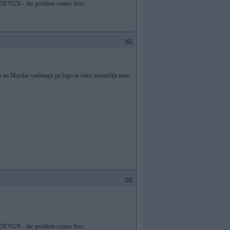
. DE?!GN - the problem comes first.
#65
a un Mazdas vadiitaajs pa logu ar roku noraadiija man
#66
. DE?!GN - the problem comes first.