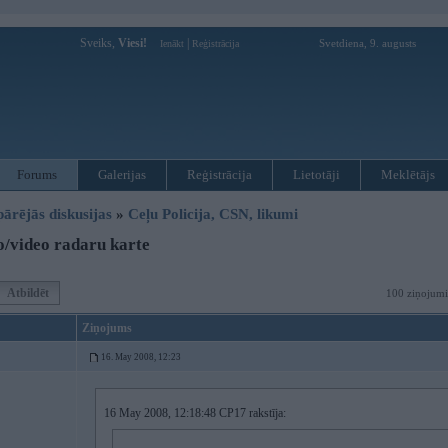
Sveiks,
Viesi!
|
Svetdiena, 9. augusts
Ienākt
Reģistrācija
Forums
Galerijas
Reģistrācija
Lietotāji
Meklētājs
pārējās diskusijas
»
Ceļu Policija, CSN, likumi
/video radaru karte
Atbildēt
100 ziņojumi
Ziņojums
16. May 2008, 12:23
16 May 2008, 12:18:48 CP17 rakstīja: