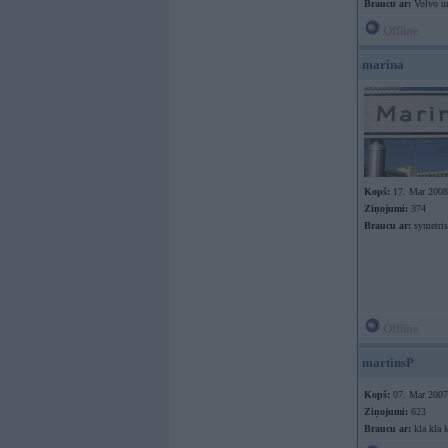
Braucu ar:
Volvo u
Offline
marina
Kopš:
17. Mar 2008
Ziņojumi:
374
Braucu ar:
symetris
Offline
martinsP
Kopš:
07. Mar 2007
Ziņojumi:
623
Braucu ar:
kla kla k