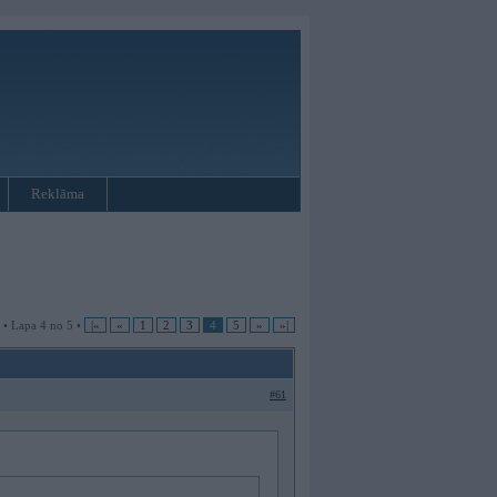
Reklāma
 • Lapa 4 no 5 •
|«
«
1
2
3
4
5
»
»|
#61