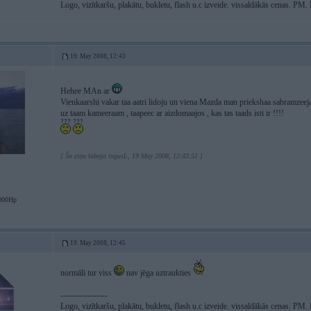
Logo, vizītkaršu, plakātu, bukletu, flash u.c izveide. vissaldākās cenas. PM
19. May 2008, 12:43
Hehee MAn ar
Vienkaarshi vakar taa aatri lidoju un viena Mazda man priekshaa sabramzeej
uz taam kameeraam , taapeec ar aizdomaajos , kas tas taads isti ir !!!!
[ Šo ziņu laboja ingusL, 19 May 2008, 12:43:51 ]
000Hp
19. May 2008, 12:45
normāli tur viss
nav jēga uztraukties
-----------------
Logo, vizītkaršu, plakātu, bukletu, flash u.c izveide. vissaldākās cenas. PM