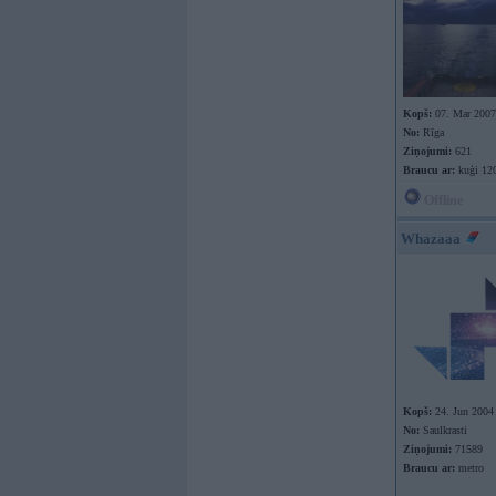
Kopš:
07. Mar 2007
No:
Rīga
Ziņojumi:
621
Braucu ar:
kuģi 12
Offline
Whazaaa
Kopš:
24. Jun 2004
No:
Saulkrasti
Ziņojumi:
71589
Braucu ar:
metro