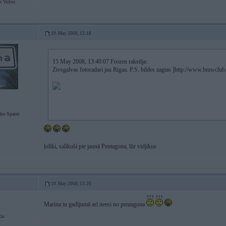
n Volvo
19. May 2008, 13:18
15 May 2008, 13:40:07 Frozen rakstīja:
Zivsgalvas fotoradari jau Rigaa. P.S. bildes zagtas ]http://www.bmwc
ko Spaini
ļoliki, salikuši pie jaunā Pentagona, lūr vidjikus
19. May 2008, 13:20
Marina tu gadījumā arī neesi no pentagona
la