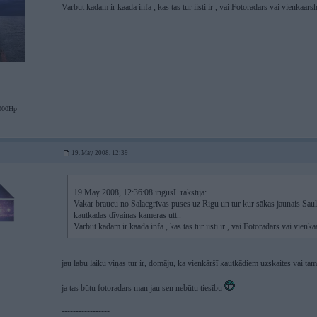
Varbut kadam ir kaada infa , kas tas tur iisti ir , vai Fotoradars vai vienkaars
000Hp
19. May 2008, 12:39
19 May 2008, 12:36:08 ingusL rakstīja:
Vakar braucu no Salacgrīvas puses uz Rigu un tur kur sākas jaunais Saul
kautkadas dīvainas kameras utt..
Varbut kadam ir kaada infa , kas tas tur iisti ir , vai Fotoradars vai vienk
jau labu laiku viņas tur ir, domāju, ka vienkāršī kautkādiem uzskaites vai t
ja tas būtu fotoradars man jau sen nebūtu tiesību
-----------------