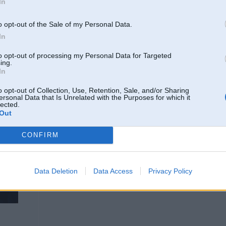
In
o opt-out of the Sale of my Personal Data.
Viņš ir pārliecināts, ka gribētāju tam netrūktu, jo peļņa no soda 
iņu
In
to opt-out of processing my Personal Data for Targeted
Kā Valdža teica: "Šī nācija ir slima" (vai kaut kā tā). Respektīvi, citās valstīs
ing.
agresivitāti, bet šeit lai pelnītu. Nē nu ļoti skaisti
In
o opt-out of Collection, Use, Retention, Sale, and/or Sharing
ersonal Data that Is Unrelated with the Purposes for which it
lected.
19. May 2008, 13:02
Out
RD blauj uz fotoradariem
Polija nedelaŗ laika ne uz vienu kasti nebreca, 
CONFIRM
Data Deletion
Data Access
Privacy Policy