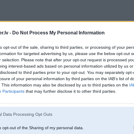
.lv -
Do Not Process My Personal Information
to opt-out of the sale, sharing to third parties, or processing of your per
19. May 2008, 12:50
formation for targeted advertising by us, please use the below opt-out s
r selection. Please note that after your opt-out request is processed y
eing interest-based ads based on personal information utilized by us or
19 May 2008, 12:45:47 Whazaaa rakstīja:
disclosed to third parties prior to your opt-out. You may separately opt-
normāli tur viss
nav jēga uztraukties
losure of your personal information by third parties on the IAB’s list of
. This information may also be disclosed by us to third parties on the
IA
Participants
that may further disclose it to other third parties.
OK, tad tik velkam
000Hp
l Data Processing Opt Outs
o opt-out of the Sharing of my personal data.
19. May 2008, 12:58