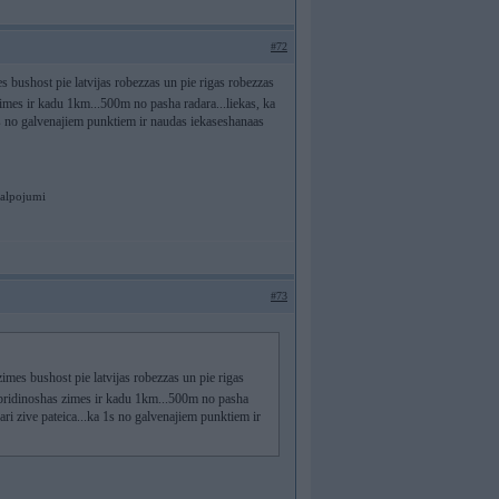
#72
 bushost pie latvijas robezzas un pie rigas robezzas
 zimes ir kadu 1km...500m no pasha radara...liekas, ka
ka 1s no galvenajiem punktiem ir naudas iekaseshanaas
kalpojumi
#73
imes bushost pie latvijas robezzas un pie rigas
is bridinoshas zimes ir kadu 1km...500m no pasha
to ari zive pateica...ka 1s no galvenajiem punktiem ir