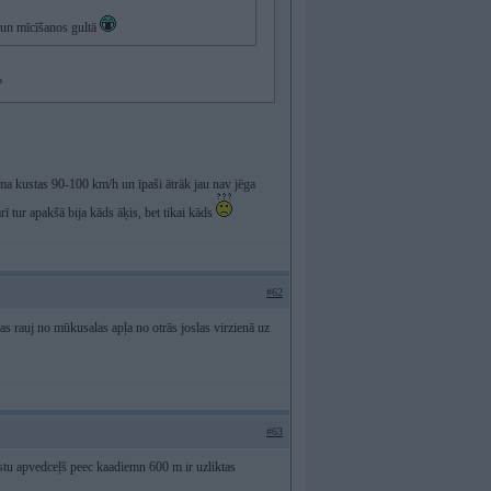
 un mīcīšanos gultā
?
sma kustas 90-100 km/h un īpaši ātrāk jau nav jēga
rī tur apakšā bija kāds āķis, bet tikai kāds
#62
as rauj no mūkusalas apļa no otrās joslas virzienā uz
#63
stu apvedceļš peec kaadiemn 600 m ir uzliktas