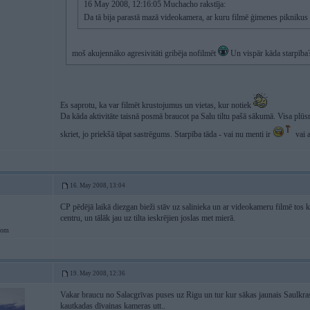
16 May 2008, 12:16:05 Muchacho rakstīja:
Da tā bija parastā mazā videokamera, ar kuru filmē ģimenes piknikus
moš akujennāko agresivitāti gribēja nofilmēt
Un vispār kāda starpība
Es saprotu, ka var filmēt krustojumus un vietas, kur notiek
Da kāda aktivitāte taisnā posmā braucot pa Salu tiltu pašā sākumā. Visa plū
skriet, jo priekšā tāpat sastrēgums. Starpība tāda - vai nu menti ir
vai a
16. May 2008, 13:04
CP pēdējā laikā diezgan bieži stāv uz salinieka un ar videokameru filmē tos k
centru, un tālāk jau uz tilta ieskrējien joslas met mierā.
oom
19. May 2008, 12:36
Vakar braucu no Salacgrīvas puses uz Rigu un tur kur sākas jaunais Saulkra
kautkadas dīvainas kameras utt..