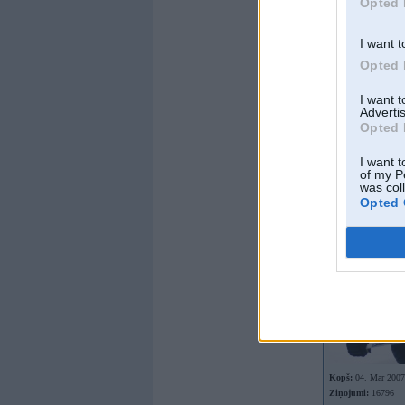
Opted 
Kopš:
28. Dec 2005
Ziņojumi:
695
I want t
Braucu ar:
bezpiedz
Opted 
I want 
Advertis
Opted 
Offline
I want t
of my P
viesulis
was col
Opted 
Kopš:
04. Mar 2007
Ziņojumi:
16796