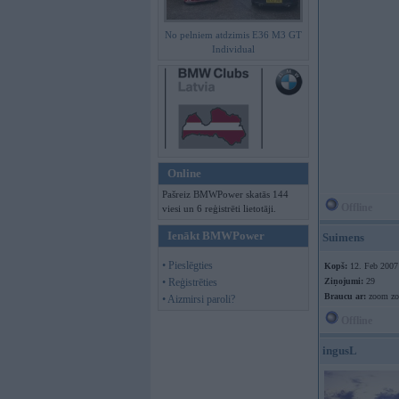
No pelniem atdzimis E36 M3 GT
Individual
Online
Pašreiz BMWPower skatās 144
Offline
viesi un 6 reģistrēti lietotāji.
Ienākt BMWPower
Suimens
• Pieslēgties
Kopš:
12. Feb 2007
• Reģistrēties
Ziņojumi:
29
Braucu ar:
zoom z
• Aizmirsi paroli?
Offline
ingusL