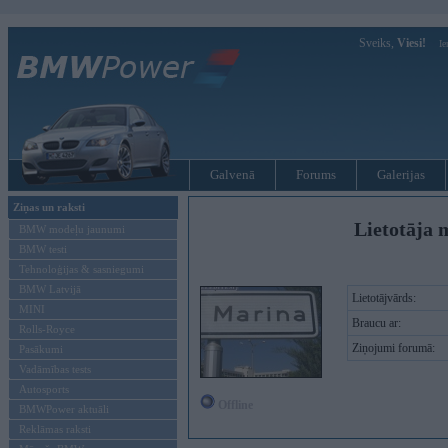
Sveiks,
Viesi!
Ie
Galvenā
Forums
Galerijas
Ziņas un raksti
Lietotāja 
BMW modeļu jaunumi
BMW testi
Tehnoloģijas & sasniegumi
BMW Latvijā
Lietotājvārds:
MINI
Braucu ar:
Rolls-Royce
Ziņojumi forumā:
Pasākumi
Vadāmības tests
Autosports
Offline
BMWPower aktuāli
Reklāmas raksti