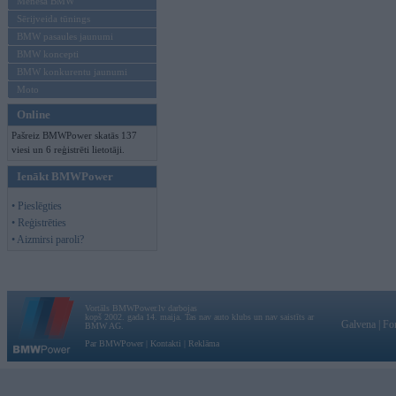
Mēneša BMW
Sērijveida tūnings
BMW pasaules jaunumi
BMW koncepti
BMW konkurentu jaunumi
Moto
Online
Pašreiz BMWPower skatās 137
viesi un 6 reģistrēti lietotāji.
Ienākt BMWPower
• Pieslēgties
• Reģistrēties
• Aizmirsi paroli?
Vortāls BMWPower.lv darbojas
kopš 2002. gada 14. maija. Tas nav auto klubs un nav saistīts ar
Galvena
|
Fo
BMW AG.
Par BMWPower
|
Kontakti
|
Reklāma