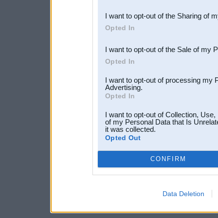
also be disclosed by us to 
I want to opt-out of the Sharing of 
Downstream Participants
th
Opted In
third parties.
I want to opt-out of the Sale of my 
Opted In
I want to opt-out of processing my 
Advertising.
Opted In
I want to opt-out of Collection, Use
of my Personal Data that Is Unrelat
it was collected.
Opted Out
CONFIRM
Data Deletion