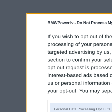
BMWPower.lv -
Do Not Process My
If you wish to opt-out of the
processing of your personal
targeted advertising by us
section to confirm your sel
opt-out request is proces
interest-based ads based o
us or personal information d
your opt-out. You may separ
disclosure of your personal
IAB’s list of downstream pa
Personal Data Processing Opt Outs