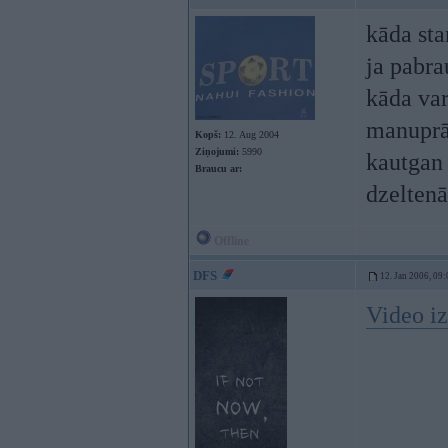
kāda sta
ja pabra
kāda var
manuprā
Kopš:
12. Aug 2004
Ziņojumi:
5990
kautgan 
Braucu ar:
dzelten
Offline
DFS
12. Jan 2006, 09:
Video iz