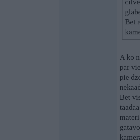
cilvē
glāb
Bet a
kame
A ko n
par vi
pie dz
nekaada
Bet vi
taadaa
materi
gatavoj
kamera