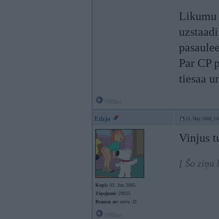
Likumu p
uzstaad
pasaulee
Par CP p
tiesaa u
Offline
Edzja
15. May 2008, 14
Vinjus 
[ Šo ziņu
Kopš:
02. Jun 2005
Ziņojumi:
29025
Braucu ar:
sievu :D
Offline