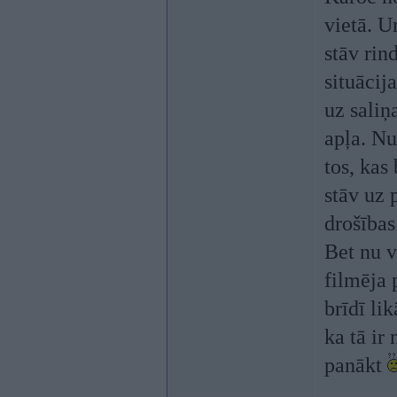
vietā. U
stāv rin
situācij
uz saliņ
apļa. Nu
tos, kas
stāv uz 
drošības
Bet nu v
filmēja 
brīdī li
ka tā ir
panākt