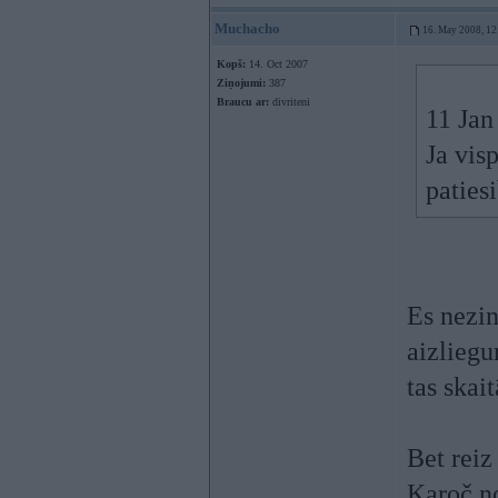
Muchacho
16. May 2008, 12
Kopš:
14. Oct 2007
Ziņojumi:
387
Braucu ar:
divriteni
11 Jan
Ja vis
paties
Es nezin
aizliegu
tas skai
Bet reiz
Karoč no