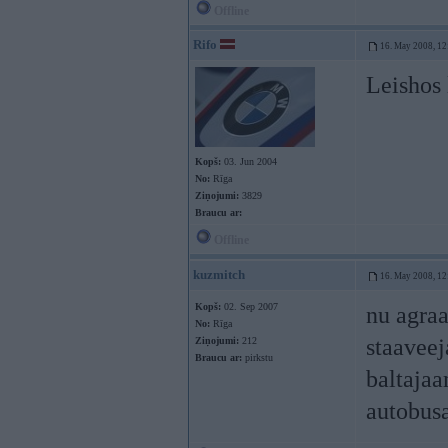
Offline
Rifo
16. May 2008, 12
Leishos 
Kopš:
03. Jun 2004
No:
Rīga
Ziņojumi:
3829
Braucu ar:
Offline
kuzmitch
16. May 2008, 12
Kopš:
02. Sep 2007
nu agraa
No:
Rīga
staaveej
Ziņojumi:
212
Braucu ar:
pirkstu
baltajaa
autobusa