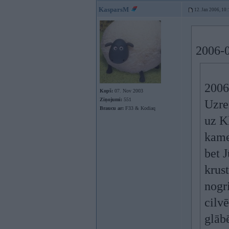
KasparsM
12. Jan 2006, 10:
2006-0
2006
Kopš:
07. Nov 2003
Ziņojumi:
551
Uzre
Braucu ar:
F33 & Kodiaq
uz K
kamer
bet J
krus
nogri
cilvē
glāb