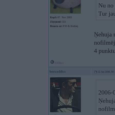
Nu no 
Tur ja
Kopš:
07. Nov 2003
Ziņojumi:
551
Braucu ar:
F33 & Kodiaq
Ņehuja n
nofilmēj
4 punktu
Offline
bmwaddict
12. Jan 2006, 00:
2006-0
Ņehuja
nofilm