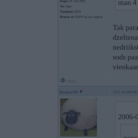
man 4 
Kopš:
23. Oct 2002
No:
Ogre
Ziņojumi:
8263
Braucu ar:
BMW pa Los Angeles
Tak para
dzeltena
nedriiks
sods paa
vienkaar
Offline
KasparsM
12. Jan 2006, 00:
2006-0