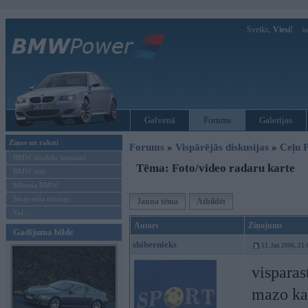
Sveiks,
Viesi!
Ie
Galvenā
Forums
Galerijas
Ziņas un raksti
Forums
»
Vispārējās diskusijas
»
Ceļu P
BMW modeļu jaunumi
Tēma: Foto/video radaru karte
BMW testi
Mēneša BMW
Sērijveida tūnings
Jauna tēma
Atbildēt
Vel...
Autors
Ziņojums
Gadījuma bilde
shibernieks
11. Jan 2006, 21:
visparas
mazo kam