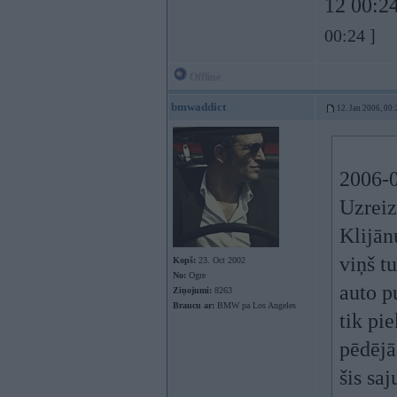
12 00:24
00:24 ]
Offline
bmwaddict
12. Jan 2006, 00:
2006-0
Uzreiz
Klijān
viņš tu
Kopš:
23. Oct 2002
No:
Ogre
auto p
Ziņojumi:
8263
Braucu ar:
BMW pa Los Angeles
tik pi
pēdējā
šis sa