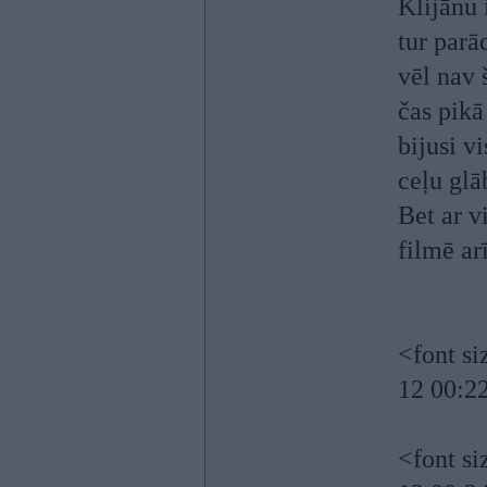
Klijānu 
tur parā
vēl nav 
čas pikā
bijusi v
ceļu gl
Bet ar v
filmē ar
<font s
12 00:22
<font s