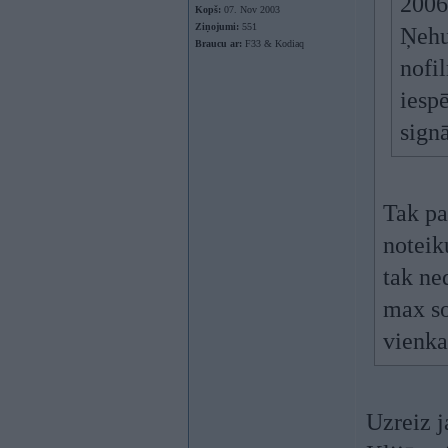
2006
Kopš:
07. Nov 2003
Ziņojumi:
551
Ņehu
Braucu ar:
F33 & Kodiaq
nofi
iesp
sign
Tak pa
noteik
tak ne
max so
vienka
Uzreiz j