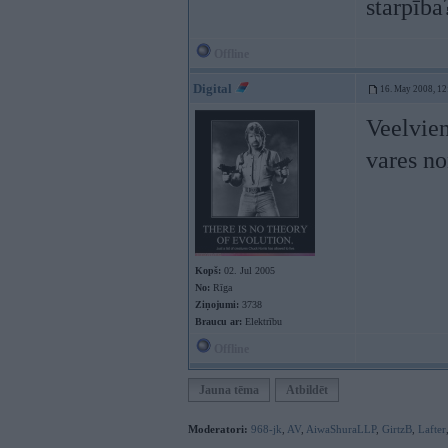
starpība
Offline
Digital
16. May 2008, 12
Veelvien
vares n
Kopš:
02. Jul 2005
No:
Rīga
Ziņojumi:
3738
Braucu ar:
Elektrību
Offline
Jauna tēma
Atbildēt
Moderatori:
968-jk
,
AV
,
AiwaShuraLLP
,
GirtzB
,
Lafter