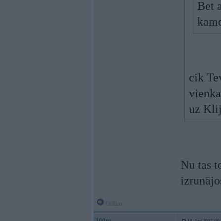
Bet a
kame
cik Te
vienka
uz Kli
Nu tas t
izrunāj
Offline
300m