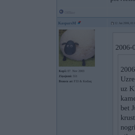
Offline
KasparsM
12. Jan 2006, 01:
2006-0
2006
Kopš:
07. Nov 2003
Ziņojumi:
551
Uzre
Braucu ar:
F33 & Kodiaq
uz K
kamer
bet J
krus
nogri