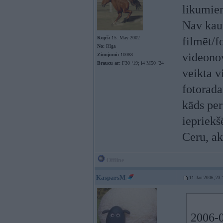
likumie
Nav kaut
Kopš:
15. May 2002
filmēt/f
No:
Rīga
videonov
Ziņojumi:
10088
Braucu ar:
F30 ‘19; i4 M50 `24
veikta 
fotorada
kāds per
iepriek
Ceru, a
Offline
KasparsM
11. Jan 2006, 23:
2006-0