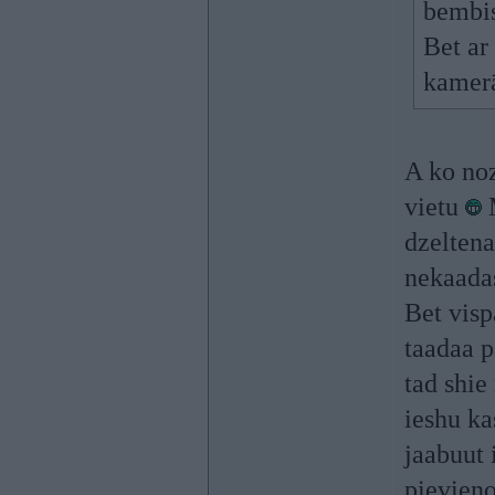
bembi
Bet ar 
kamerā
A ko noz
vietu
M
dzeltena
nekaadas
Bet visp
taadaa p
tad shie
ieshu ka
jaabuut 
pievieno