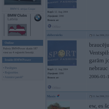
BMW 6. sērijas Coupe
Kopš:
12. Aug 2004
Ziņojumi:
5990
Braucu ar:
Offline
shibernieks
11. Jan 2006, 21:
Online
braucēju
Pašreiz BMWPower skatās 187
Ventspil
viesi un 4 reģistrēti lietotāji.
garām jo
Ienākt BMWPower
nebrauc 
• Pieslēgties
Kopš:
12. Aug 2004
• Reģistrēties
Ziņojumi:
5990
2006-01-1
• Aizmirsi paroli?
Braucu ar:
Offline
Maxis
11. Jan 2006, 21:
ew, es š