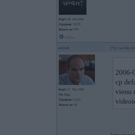
Kopš:
08. Feb 2004
Ziņojumi:
15279
Braucu ar:
979
Offline
arizah
12. Jan 2006, 10:
2006-0
cp def
Kopš:
17. Nov 2005
vienu r
No:
Rīga
videoi
Ziņojumi:
11323
Braucu ar:
43