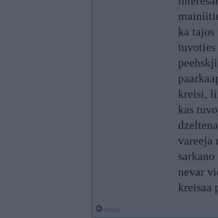
interesa
mainiiti
ka tajos
tuvotie
peehskji
paarkaap
kreisi, 
kas tuvo
dzeltena
vareeja 
sarkano 
nevar vi
kreisaa 
Offline