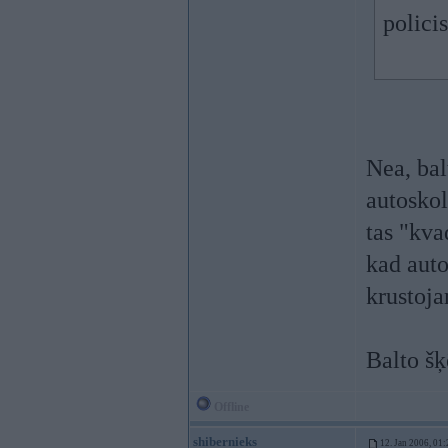
polici
Nea, bal
autoskol
tas "kva
kad auto
krustoja
Balto šķ
Offline
shibernieks
12. Jan 2006, 01: