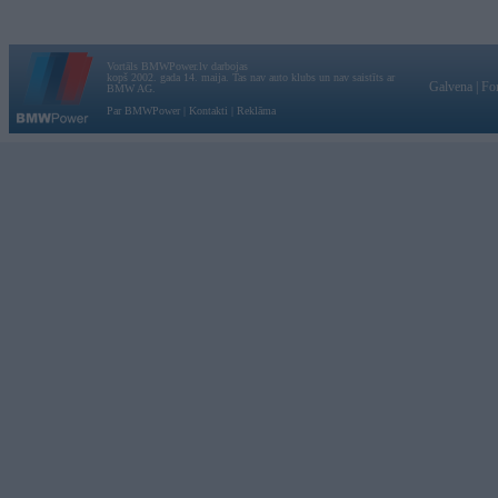
Vortāls BMWPower.lv darbojas
kopš 2002. gada 14. maija. Tas nav auto klubs un nav saistīts ar
Galvena
|
Fo
BMW AG.
Par BMWPower
|
Kontakti
|
Reklāma