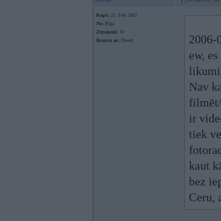
10. Apr 2007, 00
Kopš:
25. Feb 2007
No:
Rīga
Ziņojumi:
10
2006-0
Braucu ar:
Diesel
ew, es
likumi
Nav ka
filmēt
ir vid
tiek v
fotora
kaut k
bez ie
Ceru, 