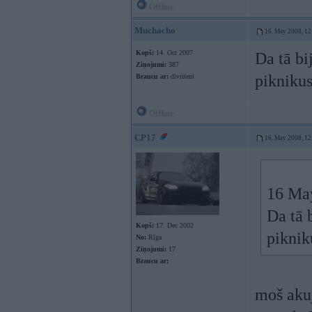
Offline
Muchacho
16. May 2008, 12
Kopš:
14. Oct 2007
Da tā bi
Ziņojumi:
387
pikniku
Braucu ar:
divriteni
Offline
CP17
16. May 2008, 12
16 May
Da tā 
Kopš:
17. Dec 2002
piknik
No:
Rīga
Ziņojumi:
17
Braucu ar:
moš akuj