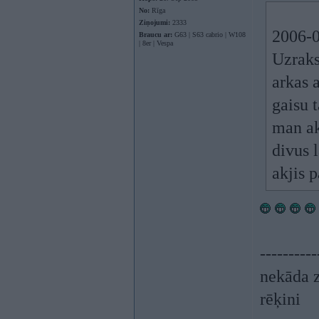
No:
Rīga
Ziņojumi:
2333
2006-0
Braucu ar:
G63 | S63 cabrio | W108
| 8er | Vespa
Uzraks
arkas a
gaisu 
man ak
divus l
akjis p
----------
nekāda z
rēķini