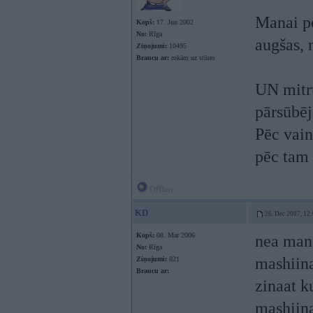
Manai pe
Kopš:
17. Jun 2002
No:
Rīga
augšas, 
Ziņojumi:
10495
Braucu ar:
rokām uz stūres
UN mitru
pārsūbēj
Pēc vain
pēc tam 
Offline
KD
26. Dec 2007, 12
Kopš:
08. Mar 2006
nea man 
No:
Rīga
mashiina
Ziņojumi:
821
Braucu ar:
zinaat k
mashiina