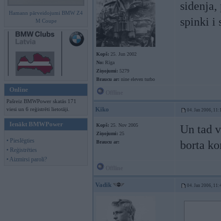
sidenja,
Hamann pārveidojumi BMW Z4
spinki i
M Coupe
Kopš:
25. Jun 2002
No:
Rīga
Ziņojumi:
5279
Braucu ar:
nine eleven turbo
Online
Offline
Pašreiz BMWPower skatās 171
Kiko
viesi un 6 reģistrēti lietotāji.
04. Jan 2006, 11:
Ienākt BMWPower
Kopš:
25. Nov 2005
Un tad v
Ziņojumi:
25
• Pieslēgties
borta ko
Braucu ar:
• Reģistrēties
• Aizmirsi paroli?
Offline
Vadik
04. Jan 2006, 11: