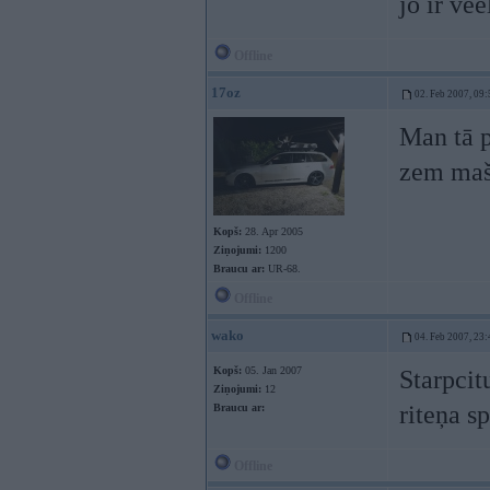
jo ir ve
Offline
17oz
02. Feb 2007, 09:
Man tā p
zem maš
Kopš:
28. Apr 2005
Ziņojumi:
1200
Braucu ar:
UR-68.
Offline
wako
04. Feb 2007, 23:
Kopš:
05. Jan 2007
Starpcit
Ziņojumi:
12
riteņa s
Braucu ar:
Offline