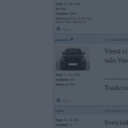
Kopš:
13. May 2002
No:
Rīga
Ziņojumi:
56481
Braucu ar:
S212, 911TT, 951,
635csi, NSX, Tillotson t4
Offline
protams
12. Jan 2006, 20:
Vienā ci
sulo.Vie
Kopš:
11. Nov 2005
----------
Ziņojumi:
6334
Braucu ar:
NS7
Tradicion
Offline
wako
30. Jan 2007, 22:
Kopš:
05. Jan 2007
Sveicinā
Ziņojumi:
12