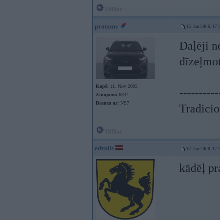
Offline
protams
12. Jan 2006, 17:
Daļēji n
dīzeļmo
Kopš:
11. Nov 2005
----------
Ziņojumi:
6334
Braucu ar:
NS7
Tradicion
Offline
edzulis
12. Jan 2006, 17:
kādēļ pr