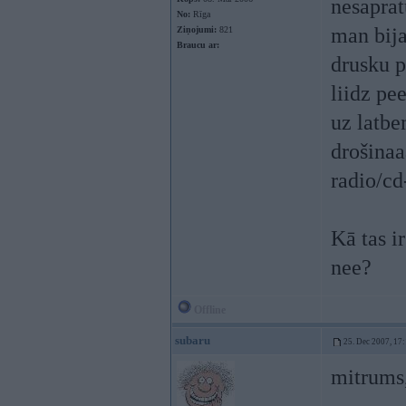
nesapra
No:
Rīga
man bija
Ziņojumi:
821
Braucu ar:
drusku p
liidz pe
uz latbe
drošinaaā
radio/cd
Kā tas i
nee?
Offline
subaru
25. Dec 2007, 17
mitrums