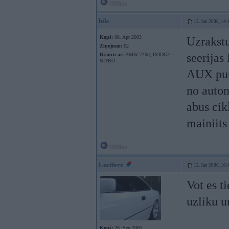
Offline
bils
12. Jan 2006, 14:
Kopš:
08. Apr 2003
Uzrakst
Ziņojumi:
62
seerijas
Braucu ar:
BMW 740d; DODGE
NITRO
AUX puus
no auton
abus cikl
mainiits
Offline
Luciferz
12. Jan 2006, 16:
Vot es t
uzliku u
Kopš:
26. Sep 2005