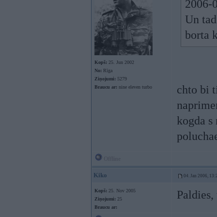
2006-0
Un tad
borta 
Kopš:
25. Jun 2002
No:
Rīga
Ziņojumi:
5279
chto bi 
Braucu ar:
nine eleven turbo
naprimer
kogda s 
poluchae
Offline
Kiko
04. Jan 2006, 13:
Kopš:
25. Nov 2005
Paldies,
Ziņojumi:
25
Braucu ar: