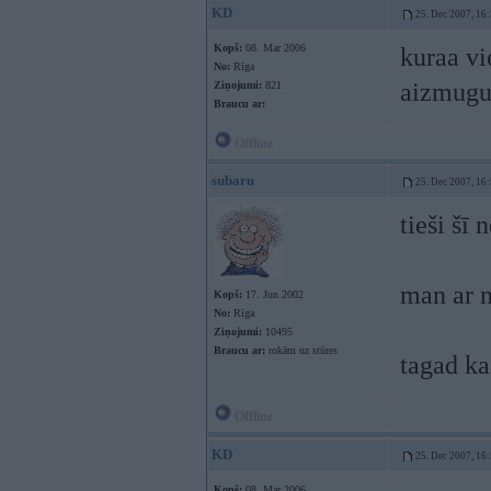
KD
25. Dec 2007, 16
Kopš:
08. Mar 2006
kuraa vi
No:
Rīga
aizmugu
Ziņojumi:
821
Braucu ar:
Offline
subaru
25. Dec 2007, 16
tieši šī 
man ar n
Kopš:
17. Jun 2002
No:
Rīga
Ziņojumi:
10495
Braucu ar:
rokām uz stūres
tagad ka
Offline
KD
25. Dec 2007, 16
Kopš:
08. Mar 2006