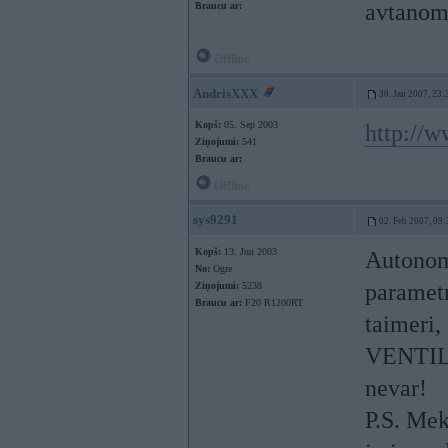
avtano
Braucu ar:
Offline
AndrisXXX
30. Jan 2007, 23:
Kopš:
05. Sep 2003
http://w
Ziņojumi:
541
Braucu ar:
Offline
sys9291
02. Feb 2007, 09:
Kopš:
13. Jun 2003
Autonoma
No:
Ogre
paramet
Ziņojumi:
5238
Braucu ar:
F20 R1200RT
taimeri,
VENTILA
nevar!
P.S. Mek