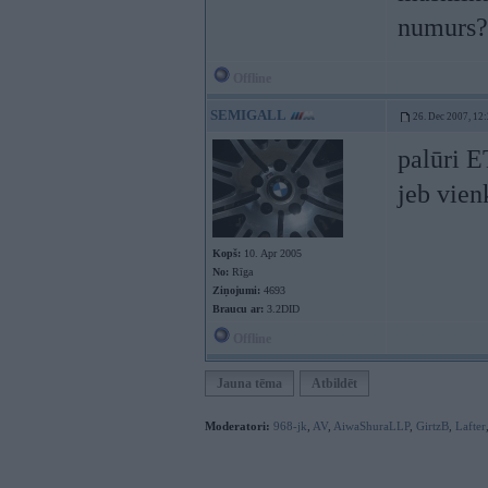
numurs?
Offline
SEMIGALL
26. Dec 2007, 12
palūri E
jeb vien
Kopš:
10. Apr 2005
No:
Rīga
Ziņojumi:
4693
Braucu ar:
3.2DID
Offline
Jauna tēma
Atbildēt
Moderatori:
968-jk
,
AV
,
AiwaShuraLLP
,
GirtzB
,
Lafter