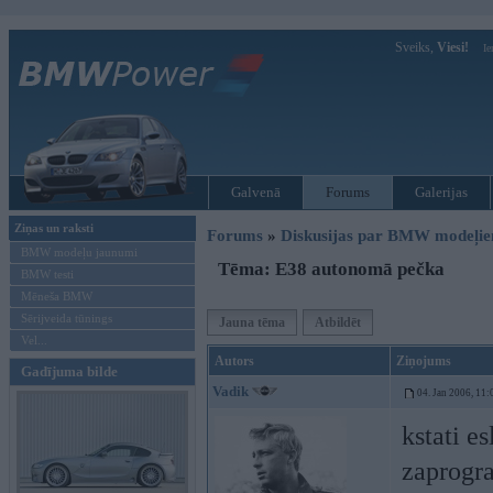
Sveiks,
Viesi!
Ie
Galvenā
Forums
Galerijas
Ziņas un raksti
Forums
»
Diskusijas par BMW modeļi
BMW modeļu jaunumi
Tēma: E38 autonomā pečka
BMW testi
Mēneša BMW
Sērijveida tūnings
Jauna tēma
Atbildēt
Vel...
Autors
Ziņojums
Gadījuma bilde
Vadik
04. Jan 2006, 11:
kstati e
zaprogra