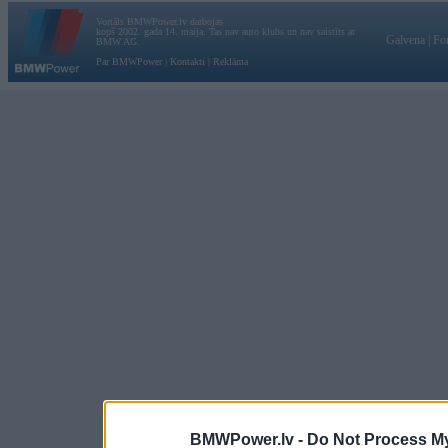
Vortāls BMWPower.lv darbojas
kopš 2002. gada 14. maija. Tas nav auto klubs un nav saistīts ar
Galvena
|
Fo
BMW AG.
Par BMWPower
|
Kontakti
|
Reklāma
BMWPower.lv -
Do Not Process My