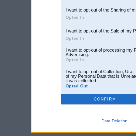
also be disclosed by us to 
I want to opt-out of the Sharing of 
Downstream Participants
th
Opted In
third parties.
I want to opt-out of the Sale of my 
Opted In
I want to opt-out of processing my 
Advertising.
Opted In
I want to opt-out of Collection, Use
of my Personal Data that Is Unrelat
it was collected.
Opted Out
CONFIRM
Data Deletion