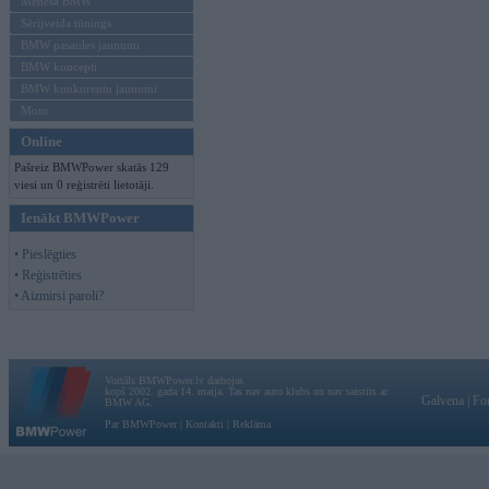
Mēneša BMW
Sērijveida tūnings
BMW pasaules jaunumi
BMW koncepti
BMW konkurentu jaunumi
Moto
Online
Pašreiz BMWPower skatās 129
viesi un 0 reģistrēti lietotāji.
Ienākt BMWPower
• Pieslēgties
• Reģistrēties
• Aizmirsi paroli?
Vortāls BMWPower.lv darbojas
kopš 2002. gada 14. maija. Tas nav auto klubs un nav saistīts ar
Galvena
|
Fo
BMW AG.
Par BMWPower
|
Kontakti
|
Reklāma