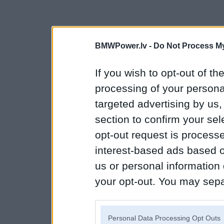
BMWPower.lv -
Do Not Process My
If you wish to opt-out of the
processing of your personal
targeted advertising by us
section to confirm your sel
opt-out request is proces
interest-based ads based o
us or personal information d
your opt-out. You may separ
disclosure of your personal
IAB’s list of downstream pa
Personal Data Processing Opt Outs