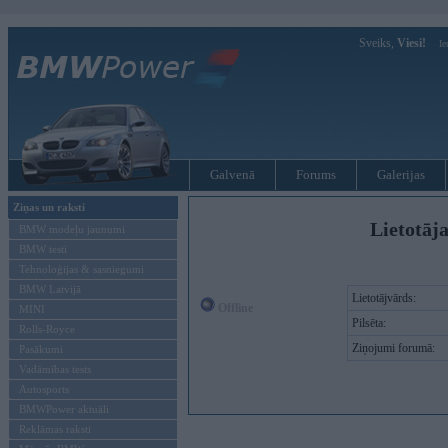
Sveiks,
Viesi!
Ie
Galvenā
Forums
Galerijas
Ziņas un raksti
Lietotāj
BMW modeļu jaunumi
BMW testi
Tehnoloģijas & sasniegumi
BMW Latvijā
Lietotājvārds:
Offline
MINI
Pilsēta:
Rolls-Royce
Ziņojumi forumā:
Pasākumi
Vadāmības tests
Autosports
BMWPower aktuāli
Reklāmas raksti