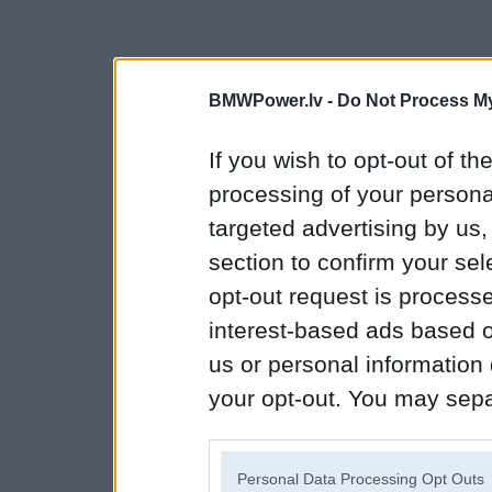
BMWPower.lv -
Do Not Process My
If you wish to opt-out of the
processing of your personal
targeted advertising by us
section to confirm your sel
opt-out request is proces
interest-based ads based o
us or personal information d
your opt-out. You may separ
disclosure of your personal
IAB’s list of downstream pa
Personal Data Processing Opt Outs