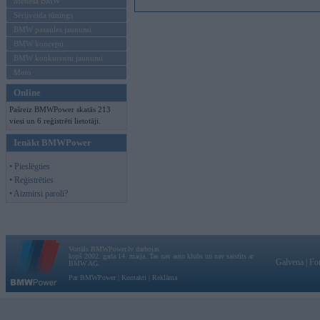
Mēneša BMW
Sērijveida tūnings
BMW pasaules jaunumi
BMW koncepti
BMW konkurentu jaunumi
Moto
Online
Pašreiz BMWPower skatās 213
viesi un 6 reģistrēti lietotāji.
Ienākt BMWPower
• Pieslēgties
• Reģistrēties
• Aizmirsi paroli?
Vortāls BMWPower.lv darbojas
kopš 2002. gada 14. maija. Tas nav auto klubs un nav saistīts ar
Galvena
|
Fo
BMW AG.
Par BMWPower
|
Kontakti
|
Reklāma