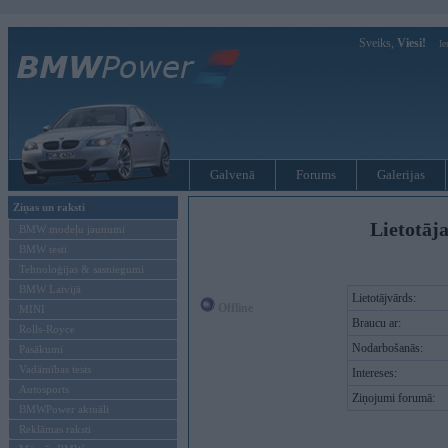
Sveiks,
Viesi!
Ie
Galvenā
Forums
Galerijas
Ziņas un raksti
Lietotāja
BMW modeļu jaunumi
BMW testi
Tehnoloģijas & sasniegumi
BMW Latvijā
Lietotājvārds:
Offline
MINI
Braucu ar:
Rolls-Royce
Nodarbošanās:
Pasākumi
Vadāmības tests
Intereses:
Autosports
Ziņojumi forumā:
BMWPower aktuāli
Reklāmas raksti