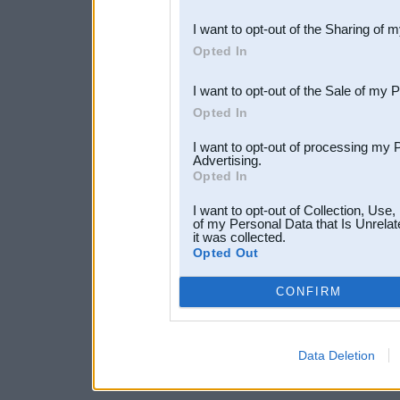
also be disclosed by us to 
I want to opt-out of the Sharing of 
Downstream Participants
th
Opted In
third parties.
I want to opt-out of the Sale of my 
Opted In
I want to opt-out of processing my 
Advertising.
Opted In
I want to opt-out of Collection, Use
of my Personal Data that Is Unrelat
it was collected.
Opted Out
CONFIRM
Data Deletion