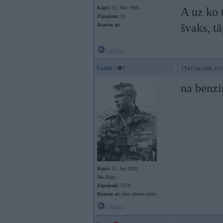
Kopš:
25. Nov 2005
A uz ko 
Ziņojumi:
25
švaks, tā
Braucu ar:
Offline
Vadik
03. Jan 2006, 21:
na benz
Kopš:
25. Jun 2002
No:
Rīga
Ziņojumi:
5279
Braucu ar:
nine eleven turbo
Offline