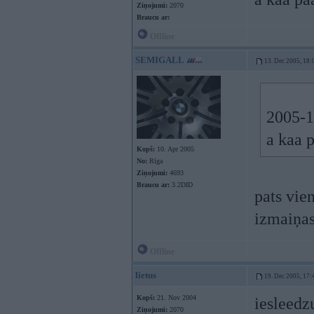
Ziņojumi:
2070
Braucu ar:
Offline
SEMIGALL
13. Dec 2005, 18:
2005-12
a kaa p
Kopš:
10. Apr 2005
No:
Rīga
Ziņojumi:
4693
Braucu ar:
3.2DID
pats vie
izmaiņas
Offline
lietus
19. Dec 2005, 17:
Kopš:
21. Nov 2004
iesleedz
Ziņojumi:
2070