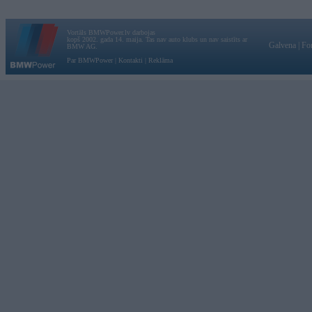
Vortāls BMWPower.lv darbojas
kopš 2002. gada 14. maija. Tas nav auto klubs un nav saistīts ar
Galvena
|
Fo
BMW AG.
Par BMWPower
|
Kontakti
|
Reklāma