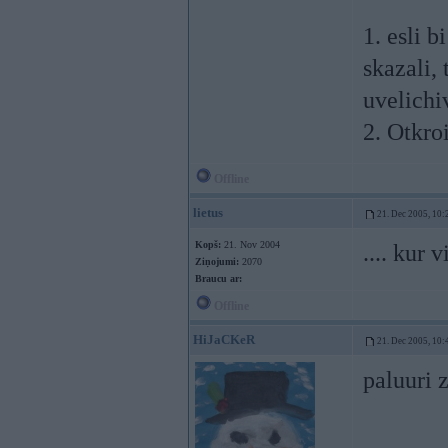
1. esli 
skazali,
uvelichi
2. Otkro
Offline
lietus
21. Dec 2005, 10:
Kopš:
21. Nov 2004
.... kur
Ziņojumi:
2070
Braucu ar:
Offline
HiJaCKeR
21. Dec 2005, 10:
paluuri 