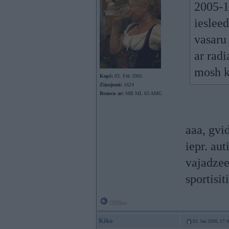
2005-12
ieslee
vasaru 
ar rad
mosh k
Kopš:
03. Feb 2005
Ziņojumi:
1624
Braucu ar:
MB ML 63 AMG
aaa, gvi
iepr. aut
vajadzee
sportisiti
Offline
Kiko
03. Jan 2006, 17: