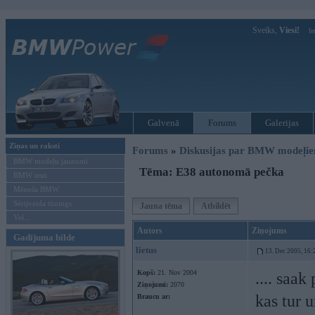
Sveiks,
Viesi!
Ie
Galvenā
Forums
Galerijas
Ziņas un raksti
Forums
»
Diskusijas par BMW modeļi
BMW modeļu jaunumi
Tēma: E38 autonomā pečka
BMW testi
Mēneša BMW
Sērijveida tūnings
Jauna tēma
Atbildēt
Vel...
Autors
Ziņojums
Gadījuma bilde
lietus
13. Dec 2005, 16:
Kopš:
21. Nov 2004
.... saak
Ziņojumi:
2070
kas tur 
Braucu ar: