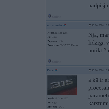
nadpis
Offline
normundss
03. Jan 2006, 16:
Kopš:
21. Sep 2005
Nja, man
No:
Rīga
lidziga 
Ziņojumi:
245
Braucu ar:
BMW E93 Cabrio
notikt ? 
Offline
Puce
03. Jan 2006, 16:
a kā ir 
procesam
parametr
Kopš:
27. May 2002
karstumu
No:
Rīga
Ziņojumi:
6431