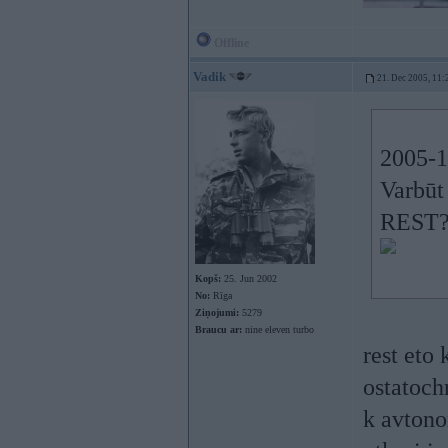
Offline
Vadik
21. Dec 2005, 11:
2005-1
Varbūt
REST?
Kopš:
25. Jun 2002
No:
Rīga
Ziņojumi:
5279
Braucu ar:
nine eleven turbo
rest eto
ostatoch
k avtono