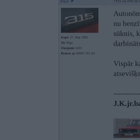
Puce
04. Jan 2006, 09:
Autonōmā
nu benzī
sūknis, 
Kopš:
27. May 2002
darbināt
No:
Rīga
Ziņojumi:
6431
Braucu ar:
BMW 315 e21
Vispār k
atsevišķ
----------
J.K.jr.b