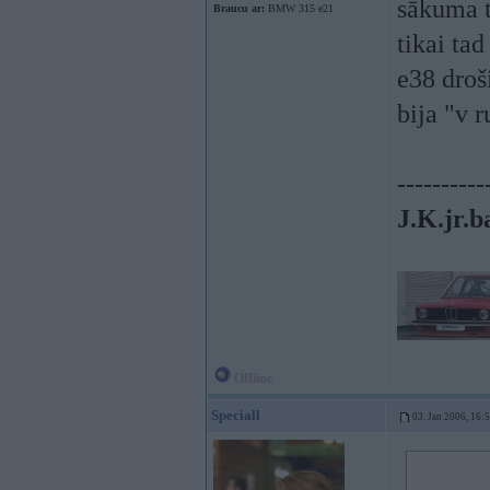
sākuma t
Braucu ar:
BMW 315 e21
tikai tad
e38 droš
bija "v 
----------
J.K.jr.b
Offline
Speciall
03. Jan 2006, 16: