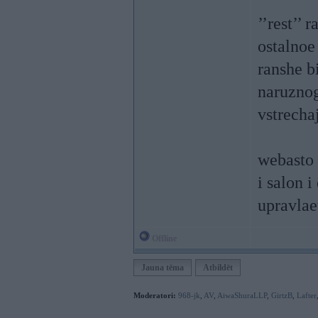
’’rest’’ 
ostalnoe
ranshe b
naruznog
vstrecha
webasto 
i salon i
upravlae
Offline
Jauna tēma
Atbildēt
Moderatori:
968-jk
,
AV
,
AiwaShuraLLP
,
GirtzB
,
Lafter