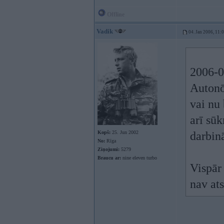
Offline
Vadik
04. Jan 2006, 11:
2006-0
Autonō
vai nu 
arī sūk
Kopš:
25. Jun 2002
darbin
No:
Rīga
Ziņojumi:
5279
Braucu ar:
nine eleven turbo
Vispār
nav at