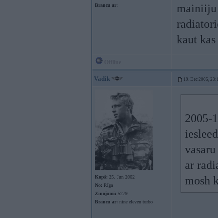
mainiiju 
Braucu ar:
radiator
kaut kas
Offline
Vadik
19. Dec 2005, 23:
2005-12
ieslee
vasaru 
ar rad
Kopš:
25. Jun 2002
mosh k
No:
Rīga
Ziņojumi:
5279
Braucu ar:
nine eleven turbo