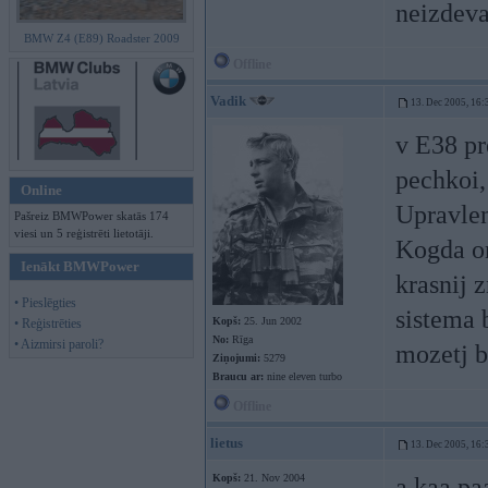
neizdevaa
BMW Z4 (E89) Roadster 2009
Offline
Vadik
13. Dec 2005, 16:
v E38 pr
pechkoi,
Online
Upravlen
Pašreiz BMWPower skatās 174
viesi un 5 reģistrēti lietotāji.
Kogda on
Ienākt BMWPower
krasnij 
• Pieslēgties
sistema 
Kopš:
25. Jun 2002
• Reģistrēties
No:
Rīga
• Aizmirsi paroli?
mozetj b
Ziņojumi:
5279
Braucu ar:
nine eleven turbo
Offline
lietus
13. Dec 2005, 16:
Kopš:
21. Nov 2004
a kaa pa