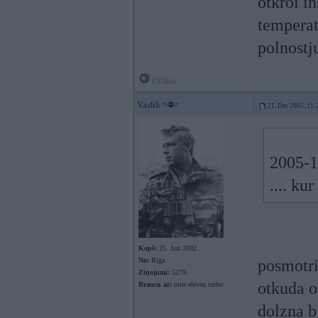
otkroi i
temperat
polnostj
Offline
Vadik
21. Dec 2005, 11:
2005-12
.... k
Kopš:
25. Jun 2002
No:
Rīga
posmotri
Ziņojumi:
5279
otkuda o
Braucu ar:
nine eleven turbo
dolzna b