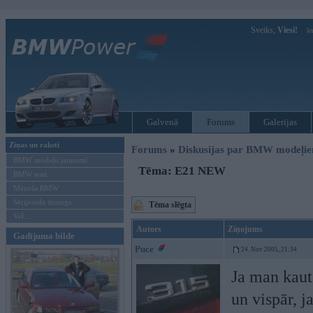
Sveiks,
Viesi!
Ie
Galvenā
Forums
Galerijas
Ziņas un raksti
Forums
»
Diskusijas par BMW modeļi
BMW modeļu jaunumi
Tēma: E21 NEW
BMW testi
Mēneša BMW
Sērijveida tūnings
Tēma slēgta
Vel...
Autors
Ziņojums
Gadījuma bilde
Puce
24. Nov 2005, 21:34
Ja man kaut
un vispār, 