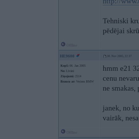
http://www
Tehniski kr
pēdējai skrū
Offline
HE9600
30. Nov 2005, 22:37
Kopš:
06. Jan 2005
hmm e21 323
No:
Līvāni
cenu nevaru 
Ziņojumi:
2514
Braucu ar:
Veciem BMW
ne smakas, p
janek, no k
vairāk, nes
Offline