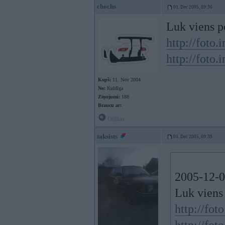
chochs
01. Dec 2005, 09:36
Luk viens p
http://foto
http://foto
Kopš:
11. Nov 2004
No:
Kuldīga
Ziņojumi:
188
Braucu ar:
Offline
taksists
01. Dec 2005, 09:39
2005-12-01
Luk viens 
http://fo