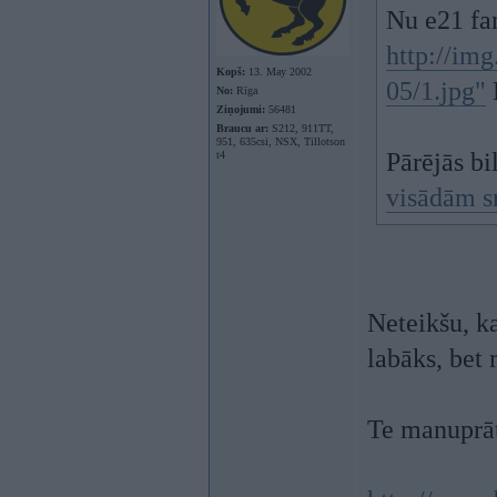
Nu e21 fa
http://im
Kopš:
13. May 2002
05/1.jpg"
No:
Rīga
Ziņojumi:
56481
Braucu ar:
S212, 911TT,
951, 635csi, NSX, Tillotson
Pārējās b
t4
visādām 
Neteikšu, ka
labāks, bet
Te manuprāt