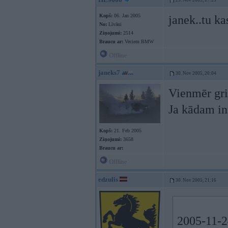
25. Nov 2005, 17:23
Kopš:
06. Jan 2005
janek..tu ka
No:
Līvāni
Ziņojumi:
2514
Braucu ar:
Veciem BMW
Offline
janeks7
30. Nov 2005, 20:04
Vienmēr gri
Ja kādam int
Kopš:
21. Feb 2005
Ziņojumi:
3658
Braucu ar:
Offline
edzulis
30. Nov 2005, 21:16
2005-11-24