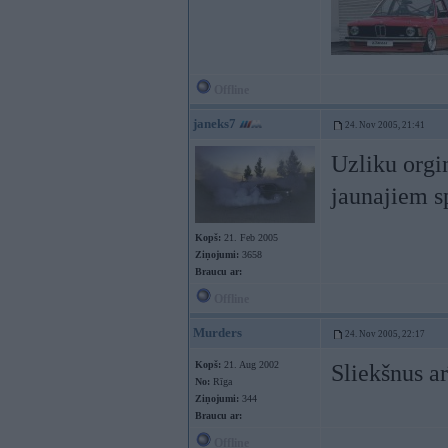
Offline
janeks7
24. Nov 2005, 21:41
Uzliku orgin
jaunajiem 
Kopš:
21. Feb 2005
Ziņojumi:
3658
Braucu ar:
Offline
Murders
24. Nov 2005, 22:17
Kopš:
21. Aug 2002
Sliekšnus a
No:
Rīga
Ziņojumi:
344
Braucu ar:
Offline