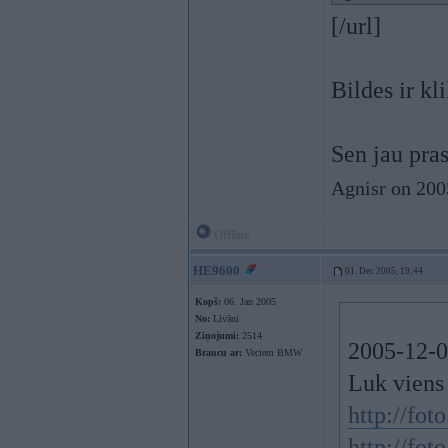
[/url]
Bildes ir kl
Sen jau pras
Agnisr on 200
Offline
HE9600
01. Dec 2005, 19:44
Kopš:
06. Jan 2005
No:
Līvāni
Ziņojumi:
2514
2005-12-01
Braucu ar:
Veciem BMW
Luk viens 
http://fo
http://fo