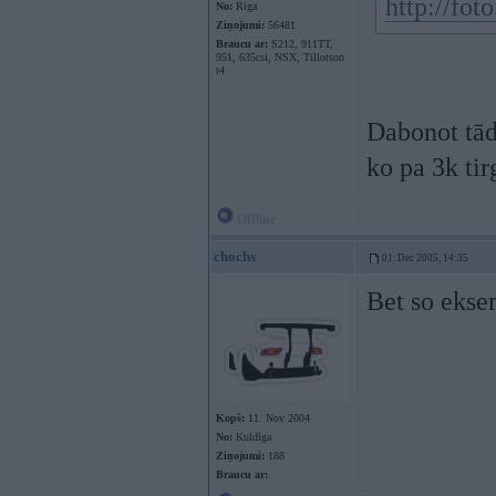
http://fo
No:
Rīga
Ziņojumi:
56481
Braucu ar:
S212, 911TT,
951, 635csi, NSX, Tillotson
t4
Dabonot tādu
ko pa 3k ti
Offline
chochs
01. Dec 2005, 14:35
Bet so ekse
Kopš:
11. Nov 2004
No:
Kuldīga
Ziņojumi:
188
Braucu ar: