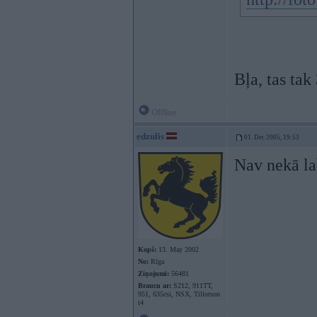
Bļa, tas tak
Offline
edzulis
01. Dec 2005, 19:53
Nav nekā la
Kopš:
13. May 2002
No:
Rīga
Ziņojumi:
56481
Braucu ar:
S212, 911TT,
951, 635csi, NSX, Tillotson
t4