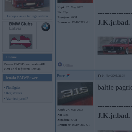
Kopš:
27. May 2002
--------------
No:
Rīga
Latvijas lauku tūninga šedevri
Ziņojumi:
6431
J.K.jr.bad.
Braucu ar:
BMW 315 e21
Online
Pašreiz BMWPower skatās 401
Offline
viesi un 0 reģistrēti lietotāji.
Puce
24. Nov 2005, 21:34
Ienākt BMWPower
baltie pagri
• Pieslēgties
• Reģistrēties
• Aizmirsi paroli?
--------------
Kopš:
27. May 2002
J.K.jr.bad.
No:
Rīga
Ziņojumi:
6431
Braucu ar:
BMW 315 e21