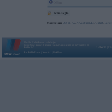
Offline
Tēma slēgta
Moderatori:
968-jk
,
AV
,
AiwaShuraLLP
,
GirtzB
,
Lafter
Vortāls BMWPower.lv darbojas
kopš 2002. gada 14. maija. Tas nav auto klubs un nav saistīts ar
Galvena
|
Fo
BMW AG.
Par BMWPower
|
Kontakti
|
Reklāma