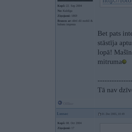
http://fo
Kopš:
22. Sep 2004
No:
Kuldīga
Ziņojumi:
1869
Braucu ar:
dērtī dīl mobīl &
bubaru impreza
Bet pats int
stāstīja apt
lopā! Mašīn
mitruma
--------------
Tā nav dzīve
Offline
Lussac
01. Dec 2005, 10:49
Kopš:
08. Oct 2004
Ziņojumi:
17