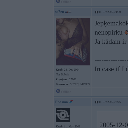
Offline
se7en
01. Dec 2005, 21:39
Jepķemakok,
nenopirku
Ja kādam ir 
--------------
In case if I
Kopš:
28. Dec 2004
No:
Dobele
Ziņojumi:
27668
Braucu ar:
SE7EN, MV-989
Offline
Phasma
01. Dec 2005, 22:06
2005-12-01
Kopš:
11. May 2003