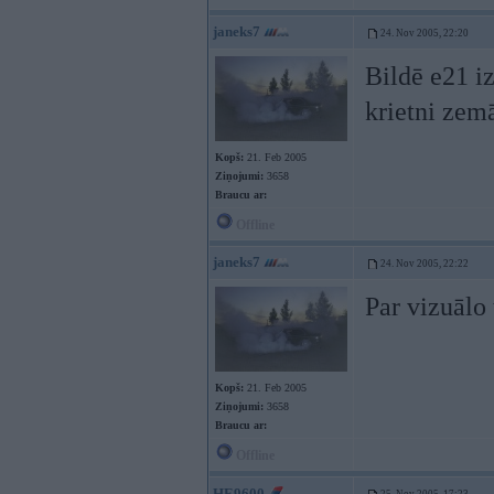
janeks7
24. Nov 2005, 22:20
Bildē e21 iz
krietni zemā
Kopš:
21. Feb 2005
Ziņojumi:
3658
Braucu ar:
Offline
janeks7
24. Nov 2005, 22:22
Par vizuālo 
Kopš:
21. Feb 2005
Ziņojumi:
3658
Braucu ar:
Offline
HE9600