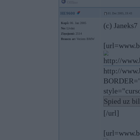
Offline
HE9600
01. Dec 2005, 19:43
Kopš:
06. Jan 2005
(c) Janeks7
No:
Līvāni
Ziņojumi:
2514
Braucu ar:
Veciem BMW
[url=www.bi
http://www.
BORDER="0
style="curs
Spied uz bi
[/url]
[url=www.bi