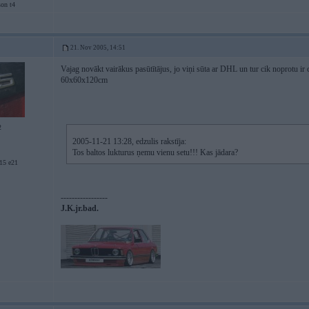
son t4
21. Nov 2005, 14:51
Vajag novākt vairākus pasūtītājus, jo viņi sūta ar DHL un tur cik noprotu i
60x60x120cm
2
2005-11-21 13:28, edzulis rakstīja:
Tos baltos lukturus ņemu vienu setu!!! Kas jādara?
5 e21
-----------------
J.K.jr.bad.