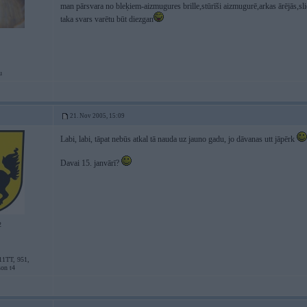
man pārsvara no bleķiem-aizmugures brille,stūrīši aizmugurē,arkas ārējās,sli
taka svars varētu būt diezgan
u
21. Nov 2005, 15:09
Labi, labi, tāpat nebūs atkal tā nauda uz jauno gadu, jo dāvanas utt jāpērk
Davai 15. janvārī?
2
11TT, 951,
son t4