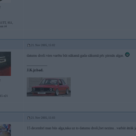
2
11TT, 951,
son t4
21. Nov 2005, 15:02
datums droši vien varētu būt nākamā gada sākumā pēc pirmās algas.
-----------------
J.K.jr.bad.
2
5 e21
21. Nov 2005, 15:03
15 decembrī man būs alga,taka uz to datumu droši,bet nezinu...varbūt ātrāk j