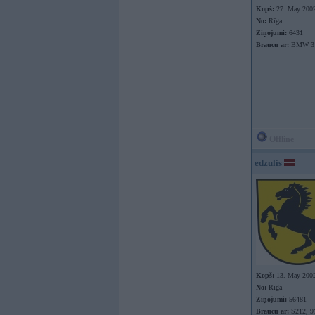
Kopš:
27. May 200
No:
Rīga
Ziņojumi:
6431
Braucu ar:
BMW 31
Offline
edzulis
Kopš:
13. May 200
No:
Rīga
Ziņojumi:
56481
Braucu ar:
S212, 9