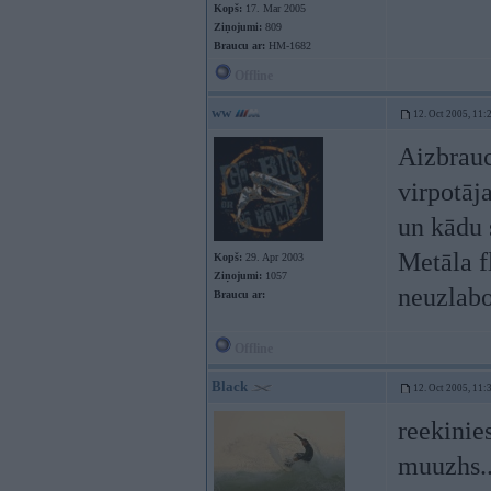
Kopš:
17. Mar 2005
Ziņojumi:
809
Braucu ar:
HM-1682
Offline
ww
12. Oct 2005, 11:
Aizbrauc
virpotāj
un kādu s
Metāla f
Kopš:
29. Apr 2003
Ziņojumi:
1057
neuzlabo
Braucu ar:
Offline
Black
12. Oct 2005, 11:
reekinie
muuzhs.