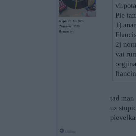
virpota
Pie tam
Kopš:
21. Jan 2005
1) ana
Ziņojumi:
2520
Braucu ar:
Flanci
2) norm
vai rum
orgjin
flanci
tad man 
uz stupi
pievelka
Offline