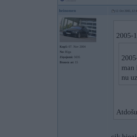
Offline
heinomen
12. Oct 2005, 12:
2005-1
Kopš:
07. Nov 2004
No:
Rīga
2005-
Ziņojumi:
5635
Braucu ar:
15
man i
nu uz
Atdošu
cik biezi