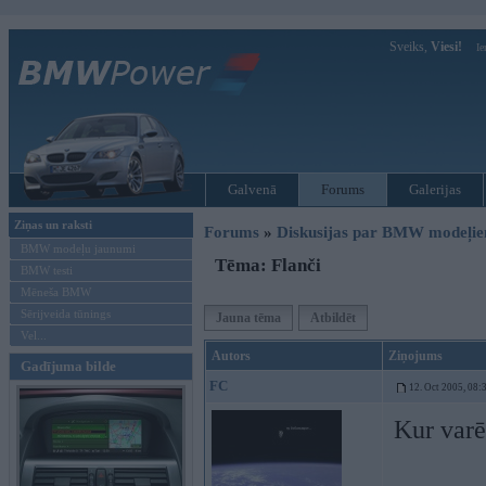
Sveiks,
Viesi!
Ie
Galvenā
Forums
Galerijas
Ziņas un raksti
Forums
»
Diskusijas par BMW modeļi
BMW modeļu jaunumi
Tēma: Flanči
BMW testi
Mēneša BMW
Sērijveida tūnings
Jauna tēma
Atbildēt
Vel...
Autors
Ziņojums
Gadījuma bilde
FC
12. Oct 2005, 08:
Kur varē