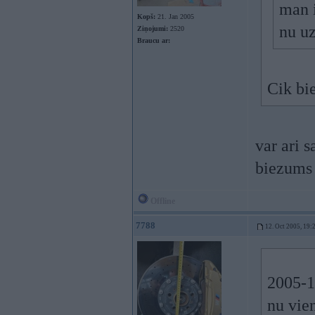
man i
Kopš:
21. Jan 2005
nu uz
Ziņojumi:
2520
Braucu ar:
Cik bie
var ari s
biezums 
Offline
7788
12. Oct 2005, 19:
2005-10
nu vien