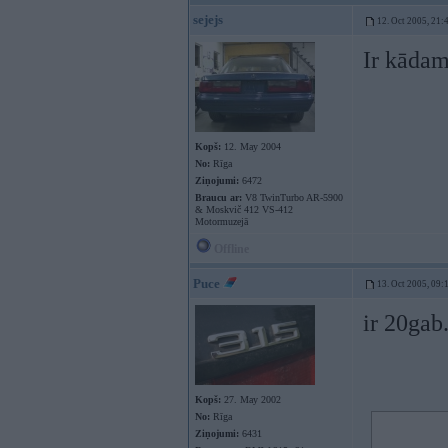
sejejs
12. Oct 2005, 21:
Ir kādam
Kopš:
12. May 2004
No:
Rīga
Ziņojumi:
6472
Braucu ar:
V8 TwinTurbo AR-5900
& Moskvič 412 VS-412
Motormuzejā
Offline
Puce
13. Oct 2005, 09:
ir 20gab
Kopš:
27. May 2002
No:
Rīga
Ziņojumi:
6431