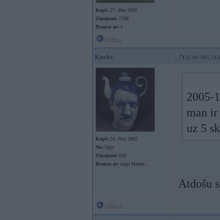
Kopš:
27. Mar 2003
Ziņojumi:
1788
Braucu ar:
1
Offline
Kazha
12. Oct 2005, 11:
2005-1
man ir
uz 5 s
Kopš:
24. Nov 2002
No:
Ogre
Ziņojumi:
630
Braucu ar:
zirga Mazdu...
Atdošu s
Offline