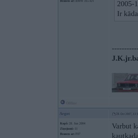
Braucu ar:
BMW 315 e21
2005-10
Ir kād
----------
J.K.jr.b
Offline
Argot
28. Oct 2007, 13:
Kopš:
28. Jun 2004
Varbut k
Ziņojumi:
11
kautkad
Braucu ar:
F07