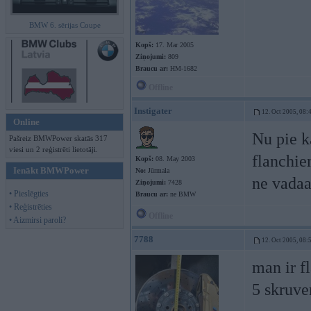
BMW 6. sērijas Coupe
Kopš:
17. Mar 2005
Ziņojumi:
809
Braucu ar:
HM-1682
Offline
Instigater
12. Oct 2005, 08:
Online
Nu pie k
Pašreiz BMWPower skatās 317
viesi un 2 reģistrēti lietotāji.
flanchie
Kopš:
08. May 2003
Ienākt BMWPower
No:
Jūrmala
ne vadaa
Ziņojumi:
7428
• Pieslēgties
Braucu ar:
ne BMW
• Reģistrēties
Offline
• Aizmirsi paroli?
7788
12. Oct 2005, 08:
man ir f
5 skruve