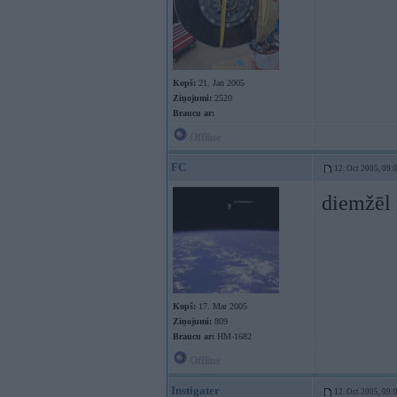
Kopš:
21. Jan 2005
Ziņojumi:
2520
Braucu ar:
Offline
FC
12. Oct 2005, 09:
diemžēl 
Kopš:
17. Mar 2005
Ziņojumi:
809
Braucu ar:
HM-1682
Offline
Instigater
12. Oct 2005, 09: