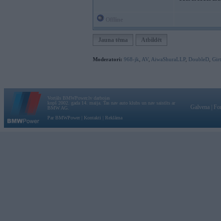
Offline
Jauna tēma
Atbildēt
Moderatori:
968-jk
,
AV
,
AiwaShuraLLP
,
DoubleD
,
Gir
Vortāls BMWPower.lv darbojas
kopš 2002. gada 14. maija. Tas nav auto klubs un nav saistīts ar
Galvena
|
Fo
BMW AG.
Par BMWPower
|
Kontakti
|
Reklāma