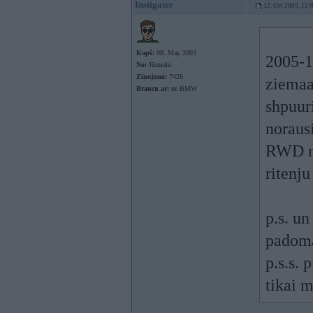
Instigater
12. Oct 2005, 12:
Kopš:
08. May 2003
2005-1
No:
Jūrmala
Ziņojumi:
7428
ziemaa
Braucu ar:
ne BMW
shpuur
norausi
RWD ma
ritenj
p.s. un
padoma
p.s.s.
tikai 