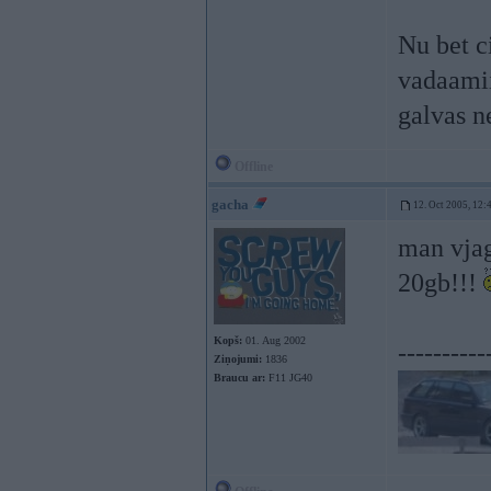
Nu bet ci
vadaamii
galvas n
Offline
gacha
12. Oct 2005, 12:
man vjag
20gb!!!
Kopš:
01. Aug 2002
----------
Ziņojumi:
1836
Braucu ar:
F11 JG40