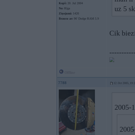
Kopš:
20. Jul 2004
uz 5 s
No:
Rīga
Ziņojumi:
1420
Braucu ar:
96' Dodge RAM 5.9
Cik biezi
----------
Offline
7788
12. Oct 2005, 19:
2005-1
2005-