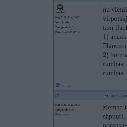
nu vienii
virpotaa
Kopš:
08. May 2003
No:
Jūrmala
tam flac
Ziņojumi:
7428
Braucu ar:
ne BMW
1) anaal
Flancis 
2) norma
rumbas, 
rumbas,
Offline
JZ
12. Oct 2005, 09:
Kopš:
31. May 2002
ziemaa k
Ziņojumi:
9159
shpuuri,
Braucu ar:
norausie