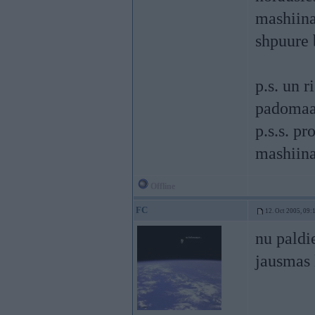
mashiina
shpuure 
p.s. un r
padomaa,
p.s.s. p
mashiin
Offline
FC
12. Oct 2005, 09:
nu paldi
jausmas k