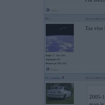
Offline
FC
12. Oct 2005, 14:
Tas viss 
Kopš:
17. Mar 2005
Ziņojumi:
809
Braucu ar:
HM-1682
Offline
El_Camino
12. Oct 2005, 19:
2005-1
man ir